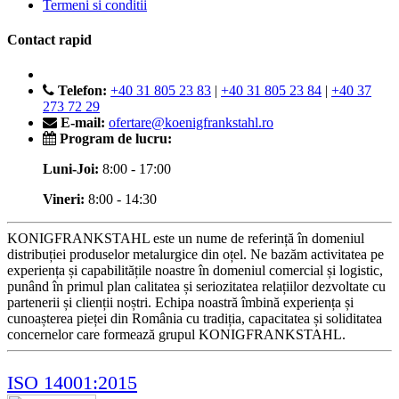
Termeni si conditii
Contact rapid
Telefon:
+40 31 805 23 83
|
+40 31 805 23 84
|
+40 37
273 72 29
E-mail:
ofertare@koenigfrankstahl.ro
Program de lucru:
Luni-Joi:
8:00 - 17:00
Vineri:
8:00 - 14:30
KONIGFRANKSTAHL este un nume de referință în domeniul
distribuției produselor metalurgice din oțel. Ne bazăm activitatea pe
experiența și capabilitățile noastre în domeniul comercial și logistic,
punând în primul plan calitatea și seriozitatea relațiilor dezvoltate cu
partenerii și clienții noștri. Echipa noastră îmbină experiența și
cunoașterea pieței din România cu tradiția, capacitatea și soliditatea
concernelor care formează grupul KONIGFRANKSTAHL.
ISO 14001:2015