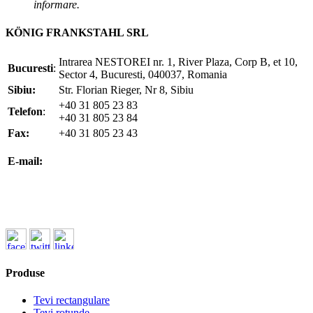
informare.
KÖNIG FRANKSTAHL SRL
Intrarea NESTOREI nr. 1, River Plaza, Corp B, et 10,
Bucuresti
:
Sector 4, Bucuresti, 040037, Romania
Sibiu:
Str. Florian Rieger, Nr 8, Sibiu
+40 31 805 23 83
Telefon
:
+40 31 805 23 84
Fax:
+40 31 805 23 43
office@koenigfrankstahl.ro
E-mail:
office@kfs.ro
ofertare@koenigfrankstahl.ro
Produse
Tevi rectangulare
Tevi rotunde