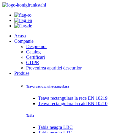
Acasa
Companie
Despre noi
Catalog
Certificari
GDPR
Prevenirea aparitiei deseurilor
Produse
Teava patrata si rectangulara
Teava rectangulara la rece EN 10219
Teava rectangulara la cald EN 10210
Tabla
Tabla neagra LBC
Tabla neagra LTG