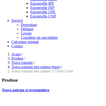
Europrofile IPE
Europrofile INP
Europrofile UPE
Europrofile UNP
Servicii
Depozitare
Debitare
Livrare
Consiliere de specialitate
Calculator greutati
Contact
Acasa
/
Produse
/
Teava rotunda
/
Teava rotunda fara sudura (trasa)
/
Teava rotunda fara sudura 177.8x6.3 mm
Produse
Teava patrata si rectangulara
- Teava patrata si rectangulara prelucrata la rece EN 10219
- Teava patrata si rectangulara finisata la cald EN 10210