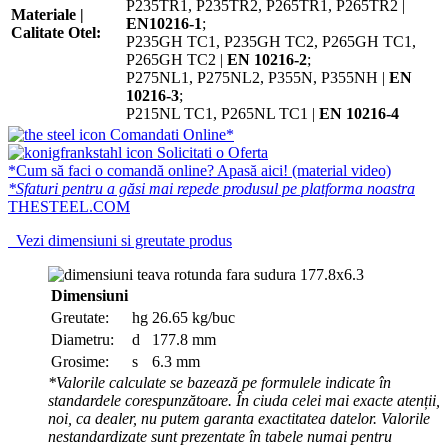
P235TR1, P235TR2, P265TR1, P265TR2 |
Materiale |
EN10216-1
;
Calitate Otel:
P235GH TC1, P235GH TC2, P265GH TC1,
P265GH TC2 |
EN 10216-2
;
P275NL1, P275NL2, P355N, P355NH |
EN
10216-3
;
P215NL TC1, P265NL TC1 |
EN 10216-4
Comandati Online*
Solicitati o Oferta
*Cum să faci o comandă online? Apasă aici! (material video)
*Sfaturi pentru a găsi mai repede produsul pe platforma noastra
THESTEEL.COM
Vezi dimensiuni si greutate produs
Dimensiuni
Greutate:
hg
26.65 kg/buc
Diametru:
d
177.8 mm
Grosime:
s
6.3 mm
*Valorile calculate se bazează pe formulele indicate în
standardele corespunzătoare. În ciuda celei mai exacte atenții,
noi, ca dealer, nu putem garanta exactitatea datelor. Valorile
nestandardizate sunt prezentate în tabele numai pentru