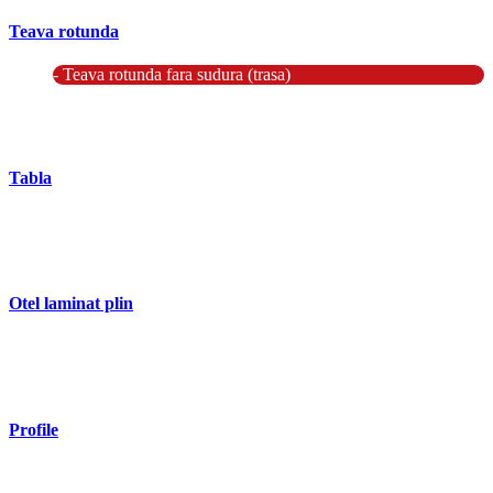
Teava rotunda
- Teava rotunda fara sudura (trasa)
- Teava de presiune
- Teava hidraulica de precizie
- Teava rotunda cu sudura longitudinala
Tabla
- Tabla neagra subtire laminata la cald LBC (HRS / HRC)
- Tabla groasa neagra laminata la cald LTG (HRP)
- Tabla decapata laminata la rece LBR (CRS / CRC)
Otel laminat plin
- Bara rotunda laminata din otel
- Bara patrata laminata din otel
- Otel Lat (Platbanda)
Profile
- Profil cornier S235 S355 S275
- Profil T S235 S275 S355