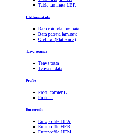
Tabla laminata LBR
Otel laminat plin
Bara rotunda laminata
Bara patrata laminata
Otel Lat (Platbanda)
Teava rotunda
Teava trasa
Teava sudata
Profile
Profil cornier L
Profil T
Europrofile
Europrofile HEA
Europrofile HEB
Europrofile HEM