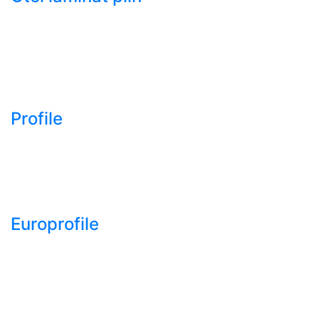
- Bara rotunda laminata
din otel
- Bara patrata laminata
din otel
- Otel Lat (Platbanda)
Profile
- Profil cornier S235
S355 S275
- Profil T S235 S275
S355
Europrofile
- Europrofile HEA S235,
S275, S355
- Europrofile HEB S235,
S275, S355
- Europrofile HEM S235,