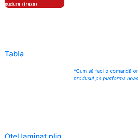
sudura (trasa)
- Teava de presiune
- Teava hidraulica de
precizie
- Teava rotunda cu
sudura longitudinala
Tabla
- Tabla neagra subtire
*Cum să faci o comandă onl
laminata la cald LBC
produsul pe platforma noas
(HRS / HRC)
- Tabla groasa neagra
laminata la cald LTG
(HRP)
- Tabla decapata
laminata la rece LBR
(CRS / CRC)
Otel laminat plin