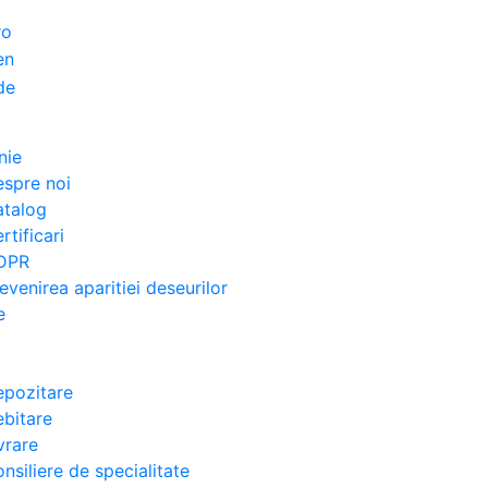
nie
spre noi
atalog
rtificari
DPR
evenirea aparitiei deseurilor
e
pozitare
bitare
vrare
nsiliere de specialitate