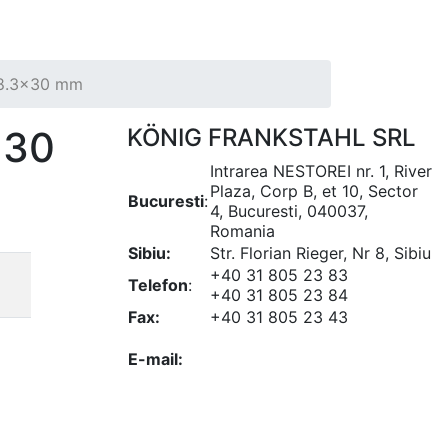
68.3x30 mm
x30
KÖNIG FRANKSTAHL SRL
Intrarea NESTOREI nr. 1, River
Plaza, Corp B, et 10, Sector
Bucuresti
:
4, Bucuresti, 040037,
Romania
Sibiu:
Str. Florian Rieger, Nr 8, Sibiu
+40 31 805 23 83
Telefon
:
+40 31 805 23 84
Fax:
+40 31 805 23 43
office@koenigfrankstahl.ro
E-mail:
office@kfs.ro
ofertare@koenigfrankstahl.ro