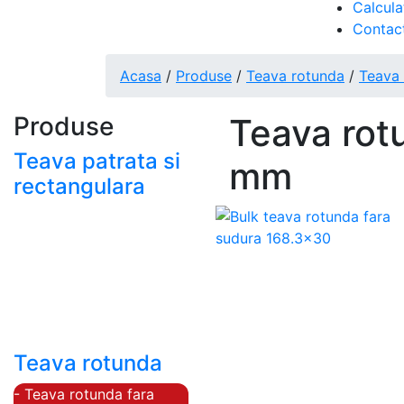
Calcula
Contac
Acasa
/
Produse
/
Teava rotunda
/
Teava 
Produse
Teava rot
Teava patrata si
mm
rectangulara
- Teava patrata si
rectangulara prelucrata
la rece EN 10219
- Teava patrata si
rectangulara finisata la
cald EN 10210
Teava rotunda
- Teava rotunda fara