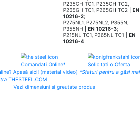
P235GH TC1, P235GH TC2,
P265GH TC1, P265GH TC2 |
EN
10216-2
;
P275NL1, P275NL2, P355N,
P355NH |
EN 10216-3
;
P215NL TC1, P265NL TC1 |
EN
10216-4
Comandati Online*
Solicitati o Oferta
ine? Apasă aici! (material video)
*Sfaturi pentru a găsi ma
tra
THESTEEL.COM
Vezi dimensiuni si greutate produs