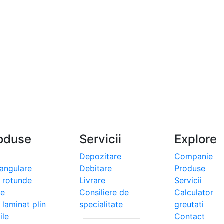
oduse
Servicii
Explore
Depozitare
Companie
tangulare
Debitare
Produse
i rotunde
Livrare
Servicii
le
Consiliere de
Calculator
 laminat plin
specialitate
greutati
ile
Contact