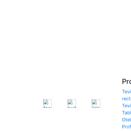
S275, S355
- Europrofile IPE S235,
S275, S355
- Europrofile INP S235,
S275, S355
- Europrofile UPE S235,
S275, S355
- Europrofile UNP S235,
S275, S355
Pr
Tevi
rec
Tev
Tab
Otel
Prof