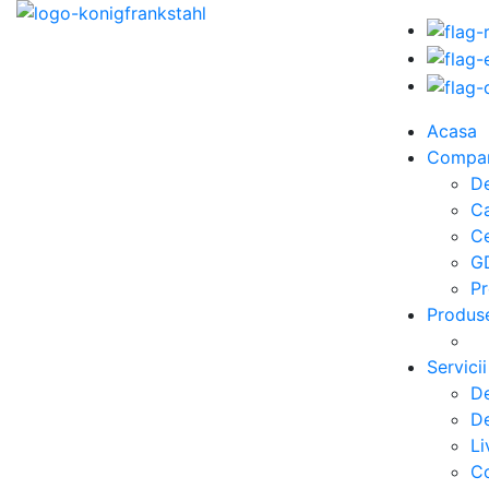
Acasa
Compa
De
C
Ce
G
Pr
Produs
Servicii
De
De
Li
Co