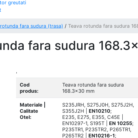
tor greutati
t
rotunda fara sudura (trasa)
/
Teava rotunda fara sudura 1
unda fara sudura 168.3
'
Cod
Teava rotunda fara sudura
produs:
168.3x30 mm
Materiale |
S235JRH, S275J0H, S275J2H,
Calitate
S355J2H |
EN10210
;
Otel:
E235, E275, E355, C45E |
EN10297-1, S195T |
EN 10255
;
P235TR1, P235TR2, P265TR1,
P265TR2 |
EN10216-1
;