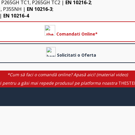
 P265GH TC1, P265GH TC2 |
EN 10216-2
;
N, P355NH |
EN 10216-3
;
 |
EN 10216-4
Comandati Online*
Solicitati o Oferta
*Cum să faci o comandă online? Apasă aici! (material video)
i pentru a găsi mai repede produsul pe platforma noastra
THESTE