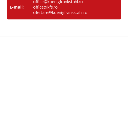
office@koenigfrankstahl.ro
E-mail:
office@kfs.ro
ofertare@koenigfrankstahl.ro