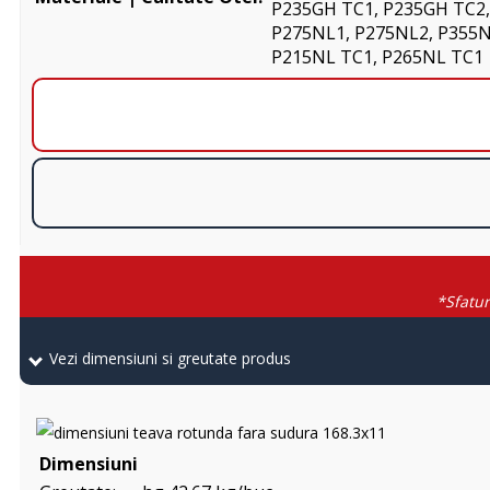
P235GH TC1, P235GH TC2,
P275NL1, P275NL2, P355
P215NL TC1, P265NL TC1
*Sfatur
Vezi dimensiuni si greutate produs
Dimensiuni