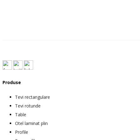
Produse
Tevi rectangulare
Tevi rotunde
Table
Otel laminat plin
Profile