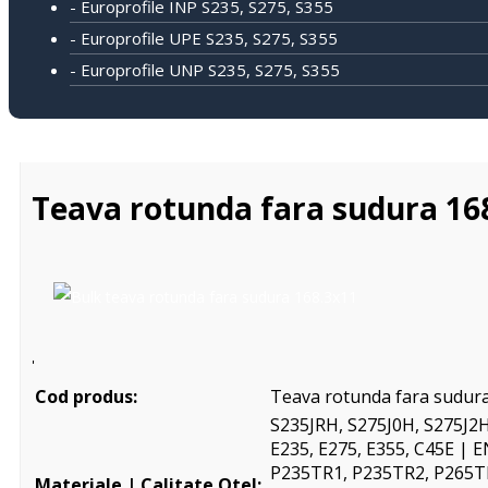
- Europrofile INP S235, S275, S355
- Europrofile UPE S235, S275, S355
- Europrofile UNP S235, S275, S355
Teava rotunda fara sudura 1
'
Cod produs:
Teava rotunda fara sudur
S235JRH, S275J0H, S275J2
E235, E275, E355, C45E | 
P235TR1, P235TR2, P265T
Materiale | Calitate Otel: