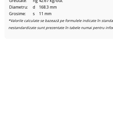
Greutate:
hg
42.67 kg/buc
Diametru:
d
168.3 mm
Grosime:
s
11 mm
*Valorile calculate se bazează pe formulele indicate în standa
nestandardizate sunt prezentate în tabele numai pentru info