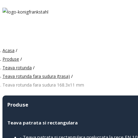
Acasa
/
Produse
/
Teava rotunda
/
Teava rotunda fara sudura (trasa)
/
Teava rotunda fara sudura 168.3x11 mm
Produse
Teava patrata si rectangulara
- Teava patrata si rectangulara prelucrata la rece EN 1