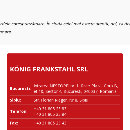
rdele corespunzătoare. În ciuda celei mai exacte atenții, noi, ca de
rmare.
KÖNIG FRANKSTAHL SRL
Intrarea NESTOREI nr. 1, River Plaza, Corp B,
Bucuresti
:
et 10, Sector 4, Bucuresti, 040037, Romania
Sibiu:
Str. Florian Rieger, Nr 8, Sibiu
+40 31 805 23 83
Telefon
:
+40 31 805 23 84
Fax:
+40 31 805 23 43