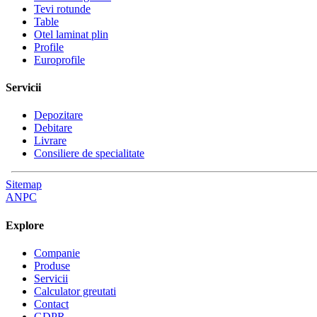
Tevi rotunde
Table
Otel laminat plin
Profile
Europrofile
Servicii
Depozitare
Debitare
Livrare
Consiliere de specialitate
Sitemap
ANPC
Explore
Companie
Produse
Servicii
Calculator greutati
Contact
GDPR