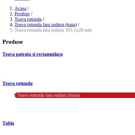
Acasa
/
Produse
/
Teava rotunda
/
Teava rotunda fara sudura (trasa)
/
Teava rotunda fara sudura 165.1x28 mm
Produse
Teava patrata si rectangulara
- Teava patrata si rectangulara prelucrata la rece EN 10219
- Teava patrata si rectangulara finisata la cald EN 10210
Teava rotunda
- Teava rotunda fara sudura (trasa)
- Teava de presiune
- Teava hidraulica de precizie
- Teava rotunda cu sudura longitudinala
Tabla
- Tabla neagra subtire laminata la cald LBC (HRS / HRC)