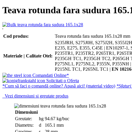
Teava rotunda fara sudura 165
'
Cod produs:
Teava rotunda fara sudura 165.1x28 mm
S235JRH, S275J0H, S275J2H, S355J2H
E235, E275, E355, C45E | EN10297-1, 
P235TR1, P235TR2, P265TR1, P265TR
Materiale | Calitate Otel:
P235GH TC1, P235GH TC2, P265GH 
P275NL1, P275NL2, P355N, P355NH 
P215NL TC1, P265NL TC1 |
EN 10216
Comandati Online*
Solicitati o Oferta
*Cum să faci o comandă online? Apasă aici! (material video)
*Sfaturi
Vezi dimensiuni si greutate produs
Dimensiuni
Greutate:
hg
94.67 kg/buc
Diametru:
d
165.1 mm
Grosime:
s
28 mm