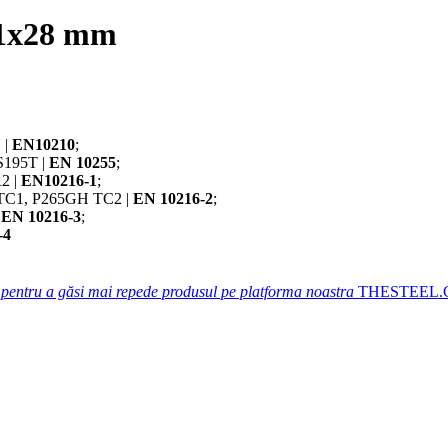
.1x28 mm
 |
EN10210
;
S195T |
EN 10255
;
2 |
EN10216-1
;
TC1, P265GH TC2 |
EN 10216-2
;
|
EN 10216-3
;
-4
 pentru a găsi mai repede produsul pe platforma noastra
THESTEEL