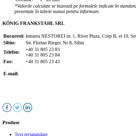
*Valorile calculate se bazează pe formulele indicate în standard
prezentate în tabele numai pentru informare.
KÖNIG FRANKSTAHL SRL
Bucuresti
:
Intrarea NESTOREI nr. 1, River Plaza, Corp B, et 10, Se
Sibiu:
Str. Florian Rieger, Nr 8, Sibiu
+40 31 805 23 83
Telefon
:
+40 31 805 23 84
Fax:
+40 31 805 23 43
office@koenigfrankstahl.ro
E-mail:
office@kfs.ro
ofertare@koenigfrankstahl.ro
Produse
Tevi rectangulare