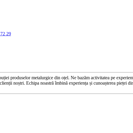
 72 29
roduselor metalurgice din oțel. Ne bazăm activitatea pe experiența și
și clienții noștri. Echipa noastră îmbină experiența și cunoașterea pieței d