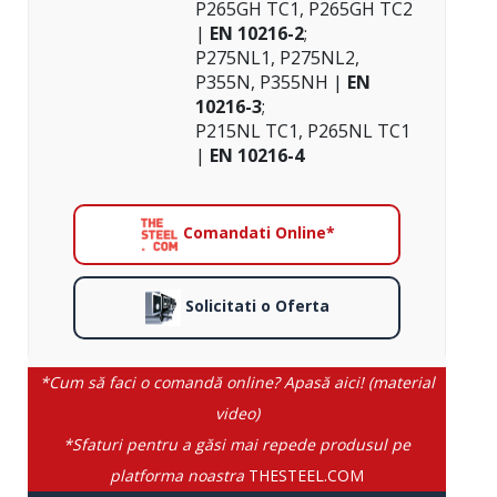
P265GH TC1, P265GH TC2
|
EN 10216-2
;
P275NL1, P275NL2,
P355N, P355NH |
EN
10216-3
;
P215NL TC1, P265NL TC1
|
EN 10216-4
Comandati Online*
Solicitati o Oferta
*Cum să faci o comandă online? Apasă aici! (material
video)
*Sfaturi pentru a găsi mai repede produsul pe
platforma noastra
THESTEEL.COM