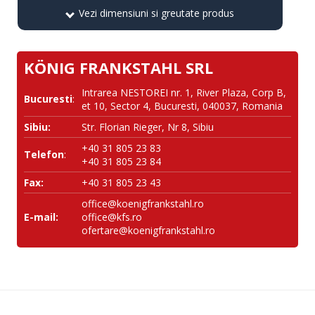
Vezi dimensiuni si greutate produs
KÖNIG FRANKSTAHL SRL
Intrarea NESTOREI nr. 1, River Plaza, Corp B,
Bucuresti
:
et 10, Sector 4, Bucuresti, 040037, Romania
Sibiu:
Str. Florian Rieger, Nr 8, Sibiu
+40 31 805 23 83
Telefon
:
+40 31 805 23 84
Fax:
+40 31 805 23 43
office@koenigfrankstahl.ro
E-mail:
office@kfs.ro
ofertare@koenigfrankstahl.ro