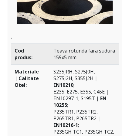
'
Cod
Teava rotunda fara sudura
produs:
159x5 mm
Materiale
S235JRH, S275J0H,
| Calitate
S275J2H, S355J2H |
Otel:
EN10210
;
E235, E275, E355, C45E |
EN10297-1, S195T |
EN
10255
;
P235TR1, P235TR2,
P265TR1, P265TR2 |
EN10216-1
;
P235GH TC1, P235GH TC2,