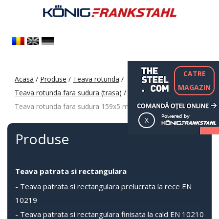
CATRE
Acasa
/
Produse
/
Teava rotunda
/
MAGAZIN
Teava rotunda fara sudura (trasa)
/
Teava rotunda fara sudura 159x5 mm
Produse
Teava patrata si rectangulara
- Teava patrata si rectangulara prelucrata la rece EN
10219
- Teava patrata si rectangulara finisata la cald EN 10210