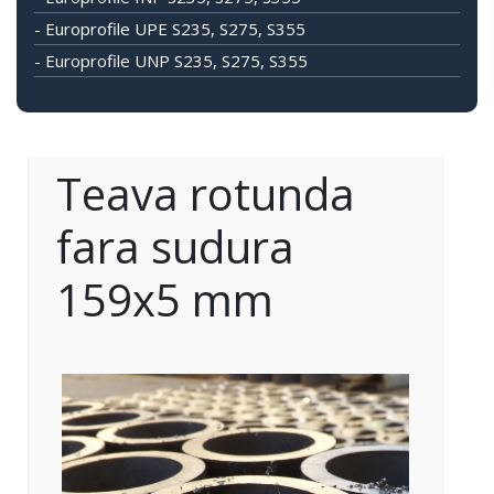
- Europrofile UPE S235, S275, S355
- Europrofile UNP S235, S275, S355
Teava rotunda
fara sudura
159x5 mm