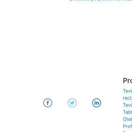
S275, S355
- Europrofile IPE S235,
S275, S355
- Europrofile INP S235,
S275, S355
- Europrofile UPE S235,
S275, S355
- Europrofile UNP S235,
S275, S355
Pr
Tevi
rec
Tev
Tab
Otel
Prof