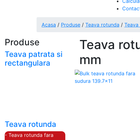
Calcula
Contac
Acasa
/
Produse
/
Teava rotunda
/
Teava 
Produse
Teava rot
Teava patrata si
mm
rectangulara
- Teava patrata si
rectangulara prelucrata
la rece EN 10219
- Teava patrata si
rectangulara finisata la
cald EN 10210
Teava rotunda
- Teava rotunda fara