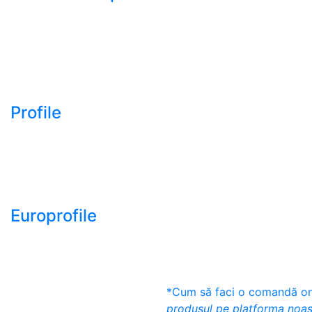
- Bara rotunda laminata
din otel
- Bara patrata laminata
din otel
- Otel Lat (Platbanda)
Profile
- Profil cornier S235
S355 S275
- Profil T S235 S275
S355
Europrofile
- Europrofile HEA S235,
S275, S355
- Europrofile HEB S235,
S275, S355
*Cum să faci o comandă onl
- Europrofile HEM S235,
produsul pe platforma noas