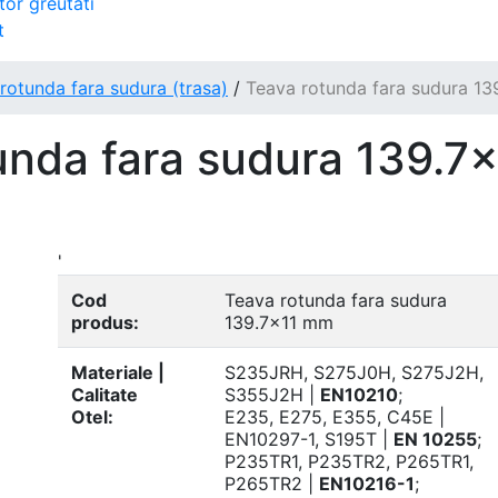
tor greutati
t
rotunda fara sudura (trasa)
/
Teava rotunda fara sudura 1
unda fara sudura 139.7x
'
Cod
Teava rotunda fara sudura
produs:
139.7x11 mm
Materiale |
S235JRH, S275J0H, S275J2H,
Calitate
S355J2H |
EN10210
;
Otel:
E235, E275, E355, C45E |
EN10297-1, S195T |
EN 10255
;
P235TR1, P235TR2, P265TR1,
P265TR2 |
EN10216-1
;