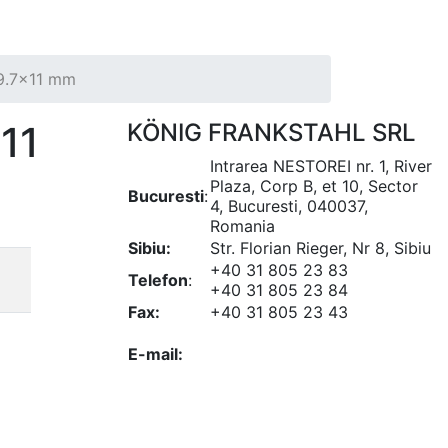
39.7x11 mm
11
KÖNIG FRANKSTAHL SRL
Intrarea NESTOREI nr. 1, River
Plaza, Corp B, et 10, Sector
Bucuresti
:
4, Bucuresti, 040037,
Romania
Sibiu:
Str. Florian Rieger, Nr 8, Sibiu
+40 31 805 23 83
Telefon
:
+40 31 805 23 84
Fax:
+40 31 805 23 43
office@koenigfrankstahl.ro
E-mail:
office@kfs.ro
ofertare@koenigfrankstahl.ro