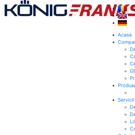
Acasa
Compa
De
C
Ce
G
Pr
Produs
Servicii
De
De
Li
Co