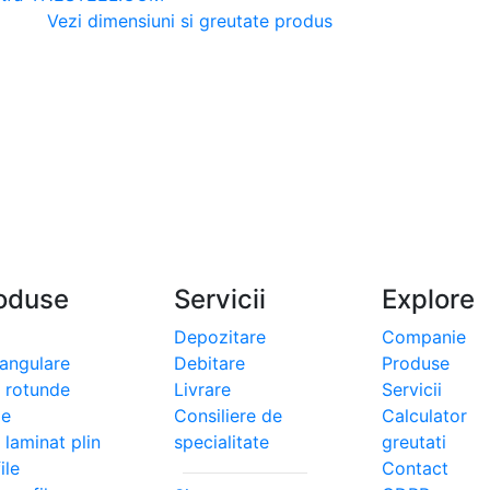
Vezi dimensiuni si greutate produs
oduse
Servicii
Explore
Depozitare
Companie
tangulare
Debitare
Produse
i rotunde
Livrare
Servicii
le
Consiliere de
Calculator
 laminat plin
specialitate
greutati
ile
Contact