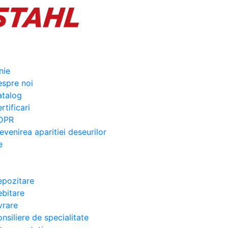
nie
spre noi
atalog
rtificari
DPR
evenirea aparitiei deseurilor
e
pozitare
bitare
vrare
nsiliere de specialitate