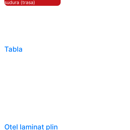
sudura (trasa)
- Teava de presiune
- Teava hidraulica de
precizie
- Teava rotunda cu
sudura longitudinala
Tabla
- Tabla neagra subtire
laminata la cald LBC
(HRS / HRC)
- Tabla groasa neagra
laminata la cald LTG
(HRP)
- Tabla decapata
laminata la rece LBR
(CRS / CRC)
Otel laminat plin