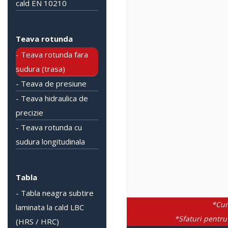
cald EN 10210
Teava rotunda
- Teava rotunda fara
sudura (trasa)
- Teava de presiune
- Teava hidraulica de
precizie
- Teava rotunda cu
sudura longitudinala
Tabla
- Tabla neagra subtire
*Cum
laminata la cald LBC
*Sfaturi pentru
(HRS / HRC)