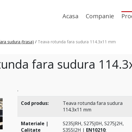
Acasa
Companie
Pro
ara sudura (trasa)
/
Teava rotunda fara sudura 114.3x11 mm
tunda fara sudura 114.3
'
Cod produs:
Teava rotunda fara sudura
114.3x11 mm
Materiale |
S235JRH, S275J0H, S275J2H,
Calitate
S355J2H |
EN10210
;