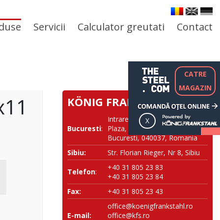
duse
Servicii
Calculator greutati
Contact
CATRE
MAGAZIN
x11
KÖNIG FRANKSTAHL SRL
Intrarea NESTOREI nr. 1, River
Bucuresti
:
Plaza, Corp B, et 10, Sector 4,
Bucuresti, 040037, Romania
Sibiu:
Str. Florian Rieger, Nr 8, Sibiu
+40 31 805 23 83
Telefon
:
+40 31 805 23 84
Fax:
+40 31 805 23 43
office@koenigfrankstahl.ro
E-mail:
office@kfs.ro