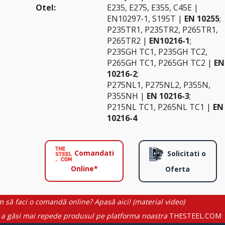
Otel:
E235, E275, E355, C45E |
EN10297-1, S195T |
EN 10255
;
P235TR1, P235TR2, P265TR1,
P265TR2 |
EN10216-1
;
P235GH TC1, P235GH TC2,
P265GH TC1, P265GH TC2 |
EN
10216-2
;
P275NL1, P275NL2, P355N,
P355NH |
EN 10216-3
;
P215NL TC1, P265NL TC1 |
EN
10216-4
Comandati
Solicitati o
Online*
Oferta
 să faci o comandă online? Apasă aici! (material video)
 a găsi mai repede produsul pe platforma noastra
THESTEEL.COM