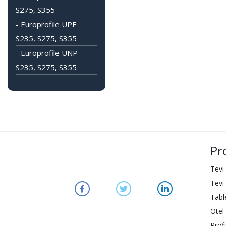
S275, S355
- Europrofile UPE
S235, S275, S355
- Europrofile UNP
S235, S275, S355
Pr
Tevi
Tevi
Tabl
Otel 
Profi