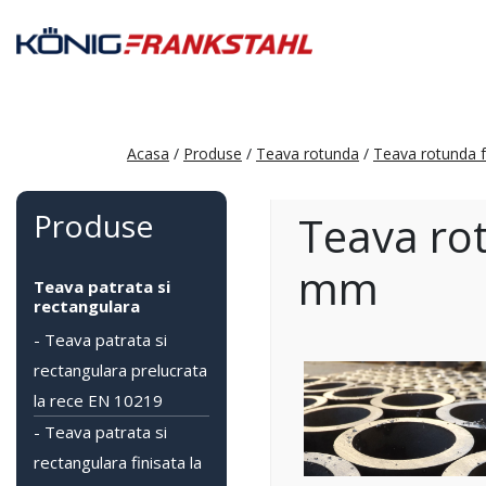
Acasa
/
Produse
/
Teava rotunda
/
Teava rotunda f
Produse
Teava ro
mm
Teava patrata si
rectangulara
- Teava patrata si
rectangulara prelucrata
la rece EN 10219
- Teava patrata si
rectangulara finisata la