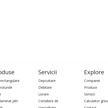
oduse
Servicii
Explore
 rectangulare
Depozitare
Companie
 rotunde
Debitare
Produse
e
Livrare
Servicii
laminat plin
Consiliere de
Calculator greu
le
specialitate
Contact