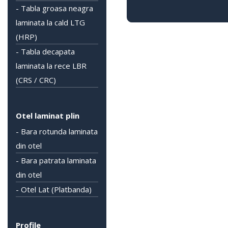
- Tabla groasa neagra
laminata la cald LTG
(HRP)
- Tabla decapata
laminata la rece LBR
(CRS / CRC)
Otel laminat plin
- Bara rotunda laminata
din otel
- Bara patrata laminata
din otel
- Otel Lat (Platbanda)
Profile