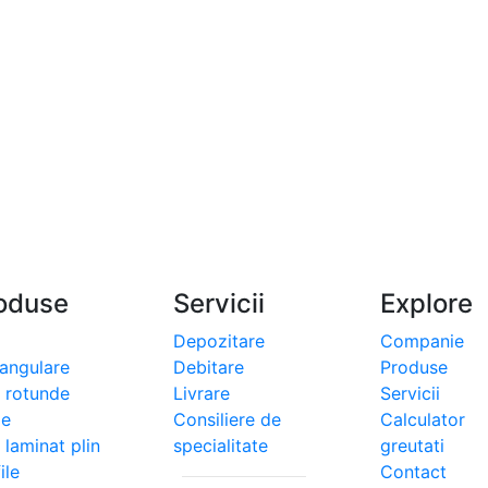
oduse
Servicii
Explore
Depozitare
Companie
tangulare
Debitare
Produse
i rotunde
Livrare
Servicii
le
Consiliere de
Calculator
 laminat plin
specialitate
greutati
ile
Contact