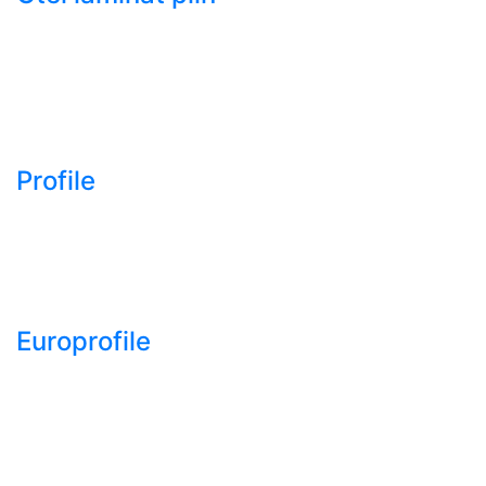
- Bara rotunda laminata
din otel
- Bara patrata laminata
din otel
- Otel Lat (Platbanda)
Profile
- Profil cornier S235
S355 S275
- Profil T S235 S275
S355
Europrofile
- Europrofile HEA S235,
S275, S355
- Europrofile HEB S235,
S275, S355
- Europrofile HEM S235,