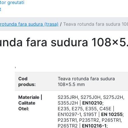
tor greutati
t
rotunda fara sudura (trasa)
/
Teava rotunda fara sudura 1
unda fara sudura 108x5
'
Cod
Teava rotunda fara sudura
produs:
108x5.5 mm
Materiale |
S235JRH, S275J0H, S275J2H,
Calitate
S355J2H |
EN10210
;
Otel:
E235, E275, E355, C45E |
EN10297-1, S195T |
EN 10255
;
P235TR1, P235TR2, P265TR1,
P265TR2 |
EN10216-1
;