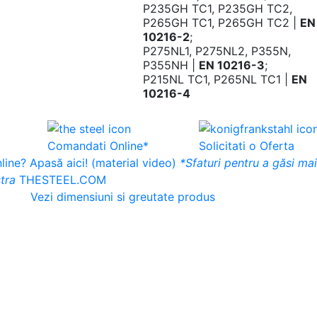
P235GH TC1, P235GH TC2,
P265GH TC1, P265GH TC2 |
EN
10216-2
;
P275NL1, P275NL2, P355N,
P355NH |
EN 10216-3
;
P215NL TC1, P265NL TC1 |
EN
10216-4
Comandati Online*
Solicitati o Oferta
ine? Apasă aici! (material video)
*Sfaturi pentru a găsi ma
tra
THESTEEL.COM
Vezi dimensiuni si greutate produs