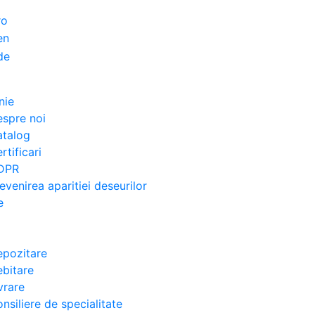
nie
spre noi
atalog
rtificari
DPR
evenirea aparitiei deseurilor
e
pozitare
bitare
vrare
nsiliere de specialitate