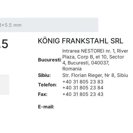
08x5.5 mm
.5
KÖNIG FRANKSTAHL SRL
Intrarea NESTOREI nr. 1, River
Plaza, Corp B, et 10, Sector
Bucuresti
:
4, Bucuresti, 040037,
Romania
Sibiu:
Str. Florian Rieger, Nr 8, Sibiu
+40 31 805 23 83
Telefon
:
+40 31 805 23 84
Fax:
+40 31 805 23 43
office@koenigfrankstahl.ro
E-mail:
office@kfs.ro
ofertare@koenigfrankstahl.ro