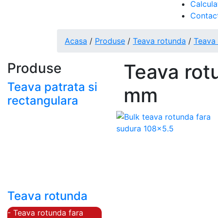
Calcula
Contac
Acasa
/
Produse
/
Teava rotunda
/
Teava 
Produse
Teava rot
Teava patrata si
mm
rectangulara
- Teava patrata si
rectangulara prelucrata
la rece EN 10219
- Teava patrata si
rectangulara finisata la
cald EN 10210
Teava rotunda
- Teava rotunda fara