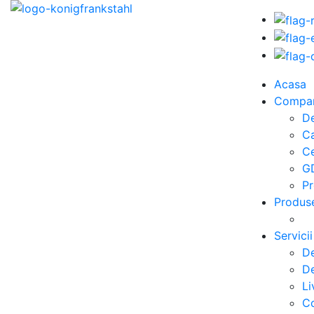
Acasa
Compa
De
C
Ce
G
Pr
Produs
Servicii
De
De
Li
Co