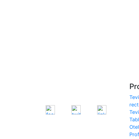
S275, S355
- Europrofile IPE S235,
S275, S355
- Europrofile INP S235,
S275, S355
- Europrofile UPE S235,
S275, S355
- Europrofile UNP S235,
S275, S355
Pr
Tevi
rec
Tev
Tab
Otel
Prof