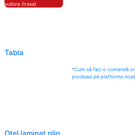
sudura (trasa)
- Teava de presiune
- Teava hidraulica de
precizie
- Teava rotunda cu
sudura longitudinala
Tabla
- Tabla neagra subtire
*Cum să faci o comandă onl
laminata la cald LBC
produsul pe platforma noas
(HRS / HRC)
- Tabla groasa neagra
laminata la cald LTG
(HRP)
- Tabla decapata
laminata la rece LBR
(CRS / CRC)
Otel laminat plin