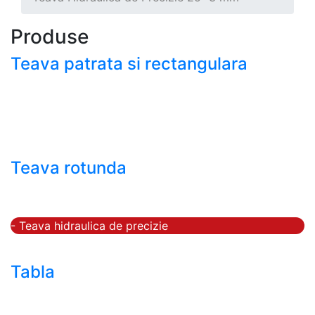
Produse
Teava patrata si rectangulara
- Teava patrata si rectangulara prelucrata la rece EN
10219
- Teava patrata si rectangulara finisata la cald EN
10210
Teava rotunda
- Teava rotunda fara sudura (trasa)
- Teava de presiune
- Teava hidraulica de precizie
- Teava rotunda cu sudura longitudinala
Tabla
- Tabla neagra subtire laminata la cald LBC (HRS /
HRC)