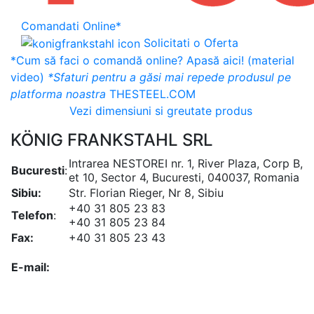
Comandati Online*
Solicitati o Oferta
*Cum să faci o comandă online? Apasă aici! (material
video)
*Sfaturi pentru a găsi mai repede produsul pe
platforma noastra
THESTEEL.COM
Vezi dimensiuni si greutate produs
KÖNIG FRANKSTAHL SRL
Intrarea NESTOREI nr. 1, River Plaza, Corp B,
Bucuresti
:
et 10, Sector 4, Bucuresti, 040037, Romania
Sibiu:
Str. Florian Rieger, Nr 8, Sibiu
+40 31 805 23 83
Telefon
:
+40 31 805 23 84
Fax:
+40 31 805 23 43
office@koenigfrankstahl.ro
E-mail:
office@kfs.ro
ofertare@koenigfrankstahl.ro