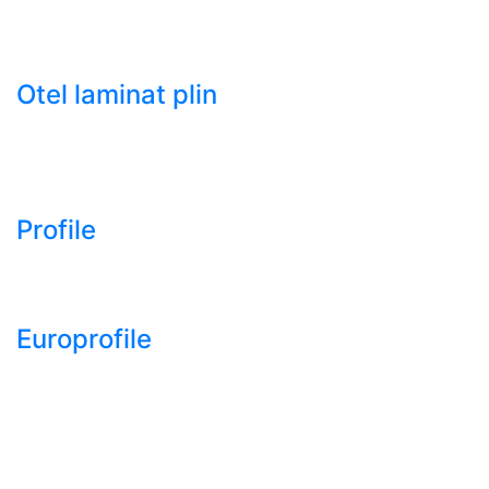
- Tabla groasa neagra laminata la cald LTG (HRP)
- Tabla decapata laminata la rece LBR (CRS / CRC)
Otel laminat plin
- Bara rotunda laminata din otel
- Bara patrata laminata din otel
- Otel Lat (Platbanda)
Profile
- Profil cornier S235 S355 S275
- Profil T S235 S275 S355
Europrofile
- Europrofile HEA S235, S275, S355
- Europrofile HEB S235, S275, S355
- Europrofile HEM S235, S275, S355
- Europrofile IPE S235, S275, S355
- Europrofile INP S235, S275, S355