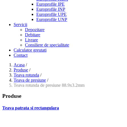
Europrofile IPE
Europrofile INP
Europrofile UPE
Europrofile UNP
Servicii
Depozitare
Debitare
Livrare
Consiliere de specialitate
Calculator greutati
Contact
Acasa
/
Produse
/
Teava rotunda
/
Teava de presiune
/
Teava rotunda de presiune 88.9x3.2mm
Produse
Teava patrata si rectangulara
- Teava patrata si rectangulara prelucrata la rece EN 10219
- Teava patrata si rectangulara finisata la cald EN 10210