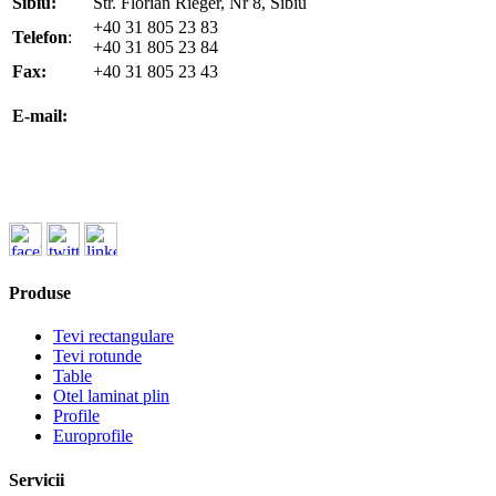
Sibiu:
Str. Florian Rieger, Nr 8, Sibiu
+40 31 805 23 83
Telefon
:
+40 31 805 23 84
Fax:
+40 31 805 23 43
office@koenigfrankstahl.ro
E-mail:
office@kfs.ro
ofertare@koenigfrankstahl.ro
Produse
Tevi rectangulare
Tevi rotunde
Table
Otel laminat plin
Profile
Europrofile
Servicii