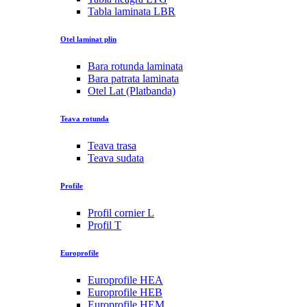
Tabla laminata LBR
Otel laminat plin
Bara rotunda laminata
Bara patrata laminata
Otel Lat (Platbanda)
Teava rotunda
Teava trasa
Teava sudata
Profile
Profil cornier L
Profil T
Europrofile
Europrofile HEA
Europrofile HEB
Europrofile HEM