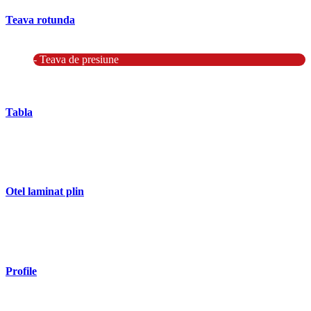
Teava rotunda
- Teava rotunda fara sudura (trasa)
- Teava de presiune
- Teava hidraulica de precizie
- Teava rotunda cu sudura longitudinala
Tabla
- Tabla neagra subtire laminata la cald LBC (HRS / HRC)
- Tabla groasa neagra laminata la cald LTG (HRP)
- Tabla decapata laminata la rece LBR (CRS / CRC)
Otel laminat plin
- Bara rotunda laminata din otel
- Bara patrata laminata din otel
- Otel Lat (Platbanda)
Profile
- Profil cornier S235 S355 S275
- Profil T S235 S275 S355