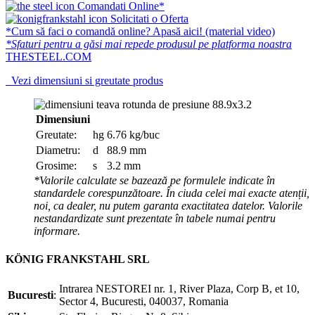
Comandati Online*
Solicitati o Oferta
*Cum să faci o comandă online? Apasă aici! (material video)
*Sfaturi pentru a găsi mai repede produsul pe platforma noastra
THESTEEL.COM
Vezi dimensiuni si greutate produs
Dimensiuni
Greutate:
hg
6.76 kg/buc
Diametru:
d
88.9 mm
Grosime:
s
3.2 mm
*Valorile calculate se bazează pe formulele indicate în
standardele corespunzătoare. În ciuda celei mai exacte atenții,
noi, ca dealer, nu putem garanta exactitatea datelor. Valorile
nestandardizate sunt prezentate în tabele numai pentru
informare.
KÖNIG FRANKSTAHL SRL
Intrarea NESTOREI nr. 1, River Plaza, Corp B, et 10,
Bucuresti
:
Sector 4, Bucuresti, 040037, Romania