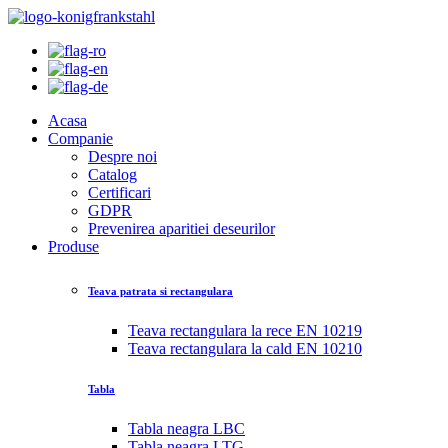
Acasa
Companie
Despre noi
Catalog
Certificari
GDPR
Prevenirea aparitiei deseurilor
Produse
Teava patrata si rectangulara
Teava rectangulara la rece EN 10219
Teava rectangulara la cald EN 10210
Tabla
Tabla neagra LBC
Tabla neagra LTG