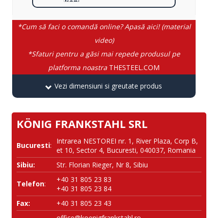
*Cum să faci o comandă online? Apasă aici! (material
video)
*Sfaturi pentru a găsi mai repede produsul pe
platforma noastra
THESTEEL.COM
Vezi dimensiuni si greutate produs
KÖNIG FRANKSTAHL SRL
Intrarea NESTOREI nr. 1, River Plaza, Corp B,
Bucuresti
:
et 10, Sector 4, Bucuresti, 040037, Romania
Sibiu:
Str. Florian Rieger, Nr 8, Sibiu
+40 31 805 23 83
Telefon
:
+40 31 805 23 84
Fax:
+40 31 805 23 43
office@koenigfrankstahl.ro