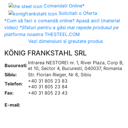
Comandati Online*
Solicitati o Oferta
*Cum să faci o comandă online? Apasă aici! (material
video)
*Sfaturi pentru a găsi mai repede produsul pe
platforma noastra
THESTEEL.COM
Vezi dimensiuni si greutate produs
KÖNIG FRANKSTAHL SRL
Intrarea NESTOREI nr. 1, River Plaza, Corp B,
Bucuresti
:
et 10, Sector 4, Bucuresti, 040037, Romania
Sibiu:
Str. Florian Rieger, Nr 8, Sibiu
+40 31 805 23 83
Telefon
:
+40 31 805 23 84
Fax:
+40 31 805 23 43
office@koenigfrankstahl.ro
E-mail:
office@kfs.ro
ofertare@koenigfrankstahl.ro