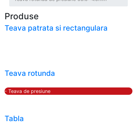
Produse
Teava patrata si rectangulara
- Teava patrata si rectangulara prelucrata la rece EN
10219
- Teava patrata si rectangulara finisata la cald EN
10210
Teava rotunda
- Teava rotunda fara sudura (trasa)
- Teava de presiune
- Teava hidraulica de precizie
- Teava rotunda cu sudura longitudinala
Tabla
- Tabla neagra subtire laminata la cald LBC (HRS /
HRC)