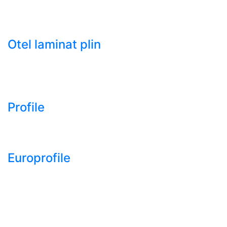
- Tabla groasa neagra laminata la cald LTG (HRP)
- Tabla decapata laminata la rece LBR (CRS / CRC)
Otel laminat plin
- Bara rotunda laminata din otel
- Bara patrata laminata din otel
- Otel Lat (Platbanda)
Profile
- Profil cornier S235 S355 S275
- Profil T S235 S275 S355
Europrofile
- Europrofile HEA S235, S275, S355
- Europrofile HEB S235, S275, S355
- Europrofile HEM S235, S275, S355
- Europrofile IPE S235, S275, S355
- Europrofile INP S235, S275, S355