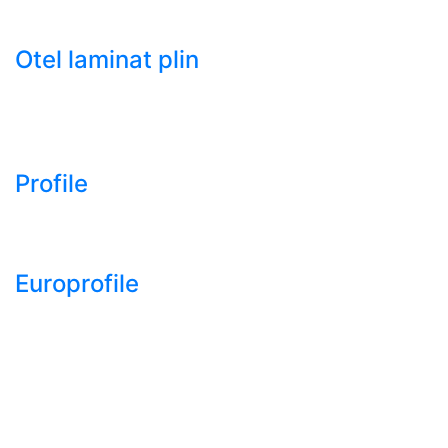
- Tabla decapata laminata la rece LBR (CRS / CRC)
Otel laminat plin
- Bara rotunda laminata din otel
- Bara patrata laminata din otel
- Otel Lat (Platbanda)
Profile
- Profil cornier S235 S355 S275
- Profil T S235 S275 S355
Europrofile
- Europrofile HEA S235, S275, S355
- Europrofile HEB S235, S275, S355
- Europrofile HEM S235, S275, S355
- Europrofile IPE S235, S275, S355
- Europrofile INP S235, S275, S355
- Europrofile UPE S235, S275, S355