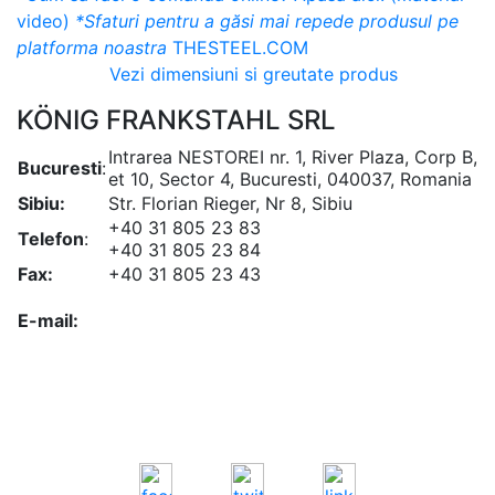
video)
*Sfaturi pentru a găsi mai repede produsul pe
platforma noastra
THESTEEL.COM
Vezi dimensiuni si greutate produs
KÖNIG FRANKSTAHL SRL
Intrarea NESTOREI nr. 1, River Plaza, Corp B,
Bucuresti
:
et 10, Sector 4, Bucuresti, 040037, Romania
Sibiu:
Str. Florian Rieger, Nr 8, Sibiu
+40 31 805 23 83
Telefon
:
+40 31 805 23 84
Fax:
+40 31 805 23 43
office@koenigfrankstahl.ro
E-mail:
office@kfs.ro
ofertare@koenigfrankstahl.ro