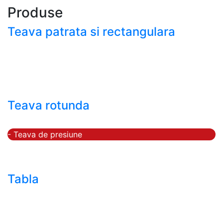
Produse
Teava patrata si rectangulara
- Teava patrata si rectangulara prelucrata la rece EN
10219
- Teava patrata si rectangulara finisata la cald EN
10210
Teava rotunda
- Teava rotunda fara sudura (trasa)
- Teava de presiune
- Teava hidraulica de precizie
- Teava rotunda cu sudura longitudinala
Tabla
- Tabla neagra subtire laminata la cald LBC (HRS /
HRC)
- Tabla groasa neagra laminata la cald LTG (HRP)