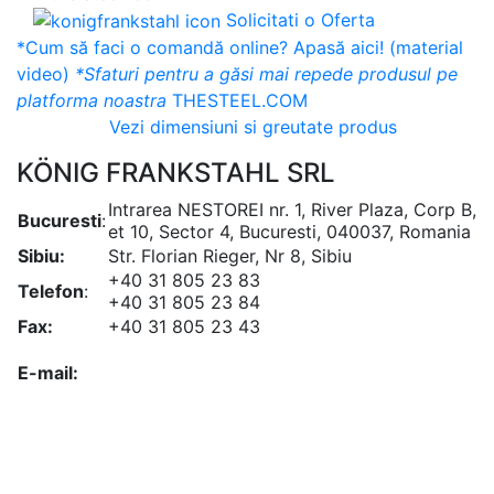
Solicitati o Oferta
*Cum să faci o comandă online? Apasă aici! (material
video)
*Sfaturi pentru a găsi mai repede produsul pe
platforma noastra
THESTEEL.COM
Vezi dimensiuni si greutate produs
KÖNIG FRANKSTAHL SRL
Intrarea NESTOREI nr. 1, River Plaza, Corp B,
Bucuresti
:
et 10, Sector 4, Bucuresti, 040037, Romania
Sibiu:
Str. Florian Rieger, Nr 8, Sibiu
+40 31 805 23 83
Telefon
:
+40 31 805 23 84
Fax:
+40 31 805 23 43
office@koenigfrankstahl.ro
E-mail:
office@kfs.ro
ofertare@koenigfrankstahl.ro