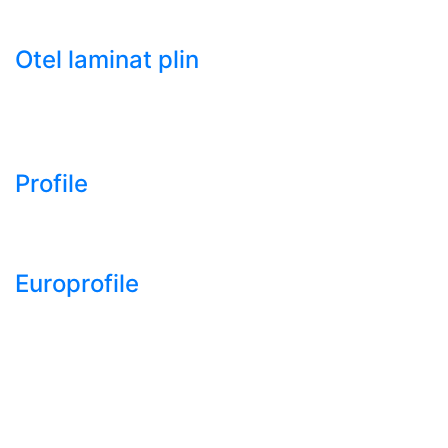
- Tabla decapata laminata la rece LBR (CRS / CRC)
Otel laminat plin
- Bara rotunda laminata din otel
- Bara patrata laminata din otel
- Otel Lat (Platbanda)
Profile
- Profil cornier S235 S355 S275
- Profil T S235 S275 S355
Europrofile
- Europrofile HEA S235, S275, S355
- Europrofile HEB S235, S275, S355
- Europrofile HEM S235, S275, S355
- Europrofile IPE S235, S275, S355
- Europrofile INP S235, S275, S355
- Europrofile UPE S235, S275, S355