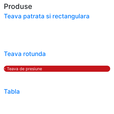
Produse
Teava patrata si rectangulara
- Teava patrata si rectangulara prelucrata la rece EN
10219
- Teava patrata si rectangulara finisata la cald EN
10210
Teava rotunda
- Teava rotunda fara sudura (trasa)
- Teava de presiune
- Teava hidraulica de precizie
- Teava rotunda cu sudura longitudinala
Tabla
- Tabla neagra subtire laminata la cald LBC (HRS /
HRC)
- Tabla groasa neagra laminata la cald LTG (HRP)