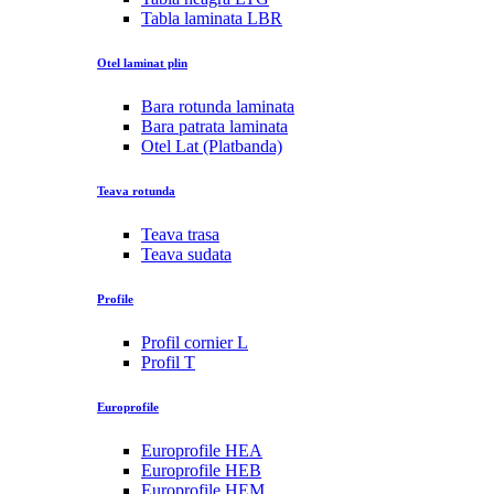
Tabla laminata LBR
Otel laminat plin
Bara rotunda laminata
Bara patrata laminata
Otel Lat (Platbanda)
Teava rotunda
Teava trasa
Teava sudata
Profile
Profil cornier L
Profil T
Europrofile
Europrofile HEA
Europrofile HEB
Europrofile HEM