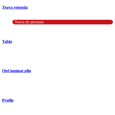
Teava rotunda
- Teava rotunda fara sudura (trasa)
- Teava de presiune
- Teava hidraulica de precizie
- Teava rotunda cu sudura longitudinala
Tabla
- Tabla neagra subtire laminata la cald LBC (HRS / HRC)
- Tabla groasa neagra laminata la cald LTG (HRP)
- Tabla decapata laminata la rece LBR (CRS / CRC)
Otel laminat plin
- Bara rotunda laminata din otel
- Bara patrata laminata din otel
- Otel Lat (Platbanda)
Profile
- Profil cornier S235 S355 S275
- Profil T S235 S275 S355