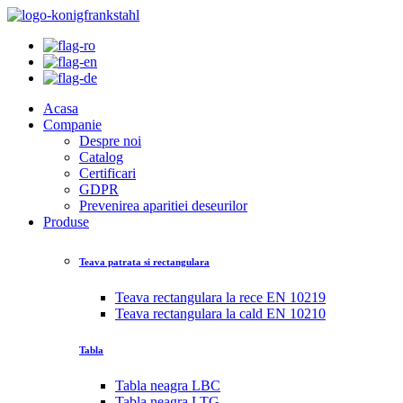
Acasa
Companie
Despre noi
Catalog
Certificari
GDPR
Prevenirea aparitiei deseurilor
Produse
Teava patrata si rectangulara
Teava rectangulara la rece EN 10219
Teava rectangulara la cald EN 10210
Tabla
Tabla neagra LBC
Tabla neagra LTG