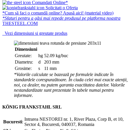
Comandati Online*
Solicitati o Oferta
*Cum să faci o comandă online? Apasă aici! (material video)
*Sfaturi pentru a găsi mai repede produsul pe platforma noastra
THESTEEL.COM
Vezi dimensiuni si greutate produs
Dimensiuni
Greutate:
hg
52.09 kg/buc
Diametru:
d
203 mm
Grosime:
s
11 mm
*Valorile calculate se bazează pe formulele indicate în
standardele corespunzătoare. În ciuda celei mai exacte atenții,
noi, ca dealer, nu putem garanta exactitatea datelor. Valorile
nestandardizate sunt prezentate în tabele numai pentru
informare.
KÖNIG FRANKSTAHL SRL
Intrarea NESTOREI nr. 1, River Plaza, Corp B, et 10,
Bucuresti
:
Sector 4, Bucuresti, 040037, Romania