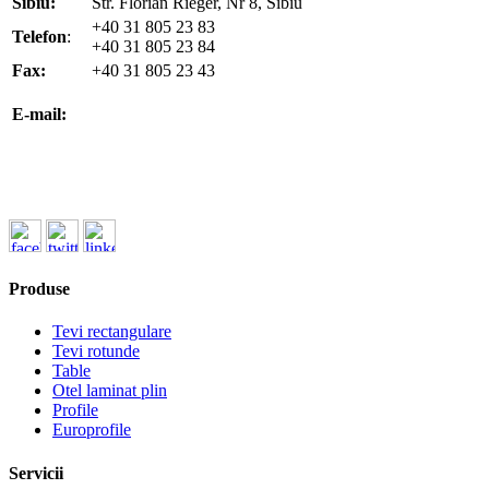
Sibiu:
Str. Florian Rieger, Nr 8, Sibiu
+40 31 805 23 83
Telefon
:
+40 31 805 23 84
Fax:
+40 31 805 23 43
office@koenigfrankstahl.ro
E-mail:
office@kfs.ro
ofertare@koenigfrankstahl.ro
Produse
Tevi rectangulare
Tevi rotunde
Table
Otel laminat plin
Profile
Europrofile
Servicii