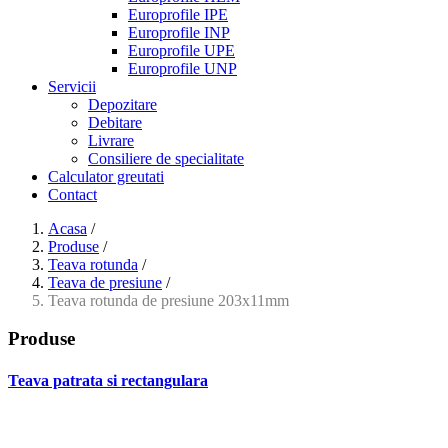
Europrofile IPE
Europrofile INP
Europrofile UPE
Europrofile UNP
Servicii
Depozitare
Debitare
Livrare
Consiliere de specialitate
Calculator greutati
Contact
Acasa
/
Produse
/
Teava rotunda
/
Teava de presiune
/
Teava rotunda de presiune 203x11mm
Produse
Teava patrata si rectangulara
- Teava patrata si rectangulara prelucrata la rece EN 10219
- Teava patrata si rectangulara finisata la cald EN 10210