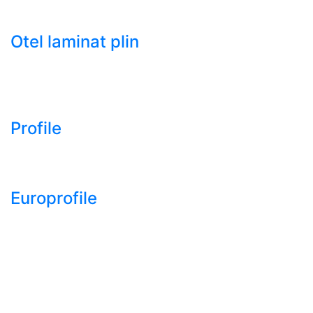
- Tabla decapata laminata la rece LBR (CRS / CRC)
Otel laminat plin
- Bara rotunda laminata din otel
- Bara patrata laminata din otel
- Otel Lat (Platbanda)
Profile
- Profil cornier S235 S355 S275
- Profil T S235 S275 S355
Europrofile
- Europrofile HEA S235, S275, S355
- Europrofile HEB S235, S275, S355
- Europrofile HEM S235, S275, S355
- Europrofile IPE S235, S275, S355
- Europrofile INP S235, S275, S355
- Europrofile UPE S235, S275, S355