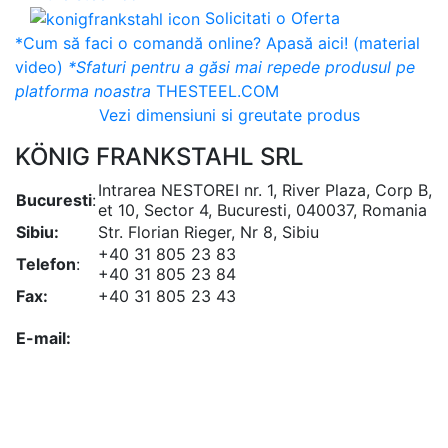
Solicitati o Oferta
*Cum să faci o comandă online? Apasă aici! (material
video)
*Sfaturi pentru a găsi mai repede produsul pe
platforma noastra
THESTEEL.COM
Vezi dimensiuni si greutate produs
KÖNIG FRANKSTAHL SRL
Intrarea NESTOREI nr. 1, River Plaza, Corp B,
Bucuresti
:
et 10, Sector 4, Bucuresti, 040037, Romania
Sibiu:
Str. Florian Rieger, Nr 8, Sibiu
+40 31 805 23 83
Telefon
:
+40 31 805 23 84
Fax:
+40 31 805 23 43
office@koenigfrankstahl.ro
E-mail:
office@kfs.ro
ofertare@koenigfrankstahl.ro