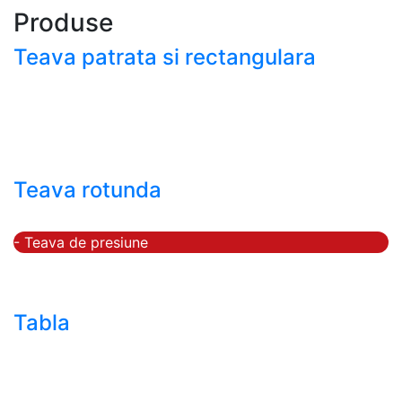
Produse
Teava patrata si rectangulara
- Teava patrata si rectangulara prelucrata la rece EN
10219
- Teava patrata si rectangulara finisata la cald EN
10210
Teava rotunda
- Teava rotunda fara sudura (trasa)
- Teava de presiune
- Teava hidraulica de precizie
- Teava rotunda cu sudura longitudinala
Tabla
- Tabla neagra subtire laminata la cald LBC (HRS /
HRC)
- Tabla groasa neagra laminata la cald LTG (HRP)