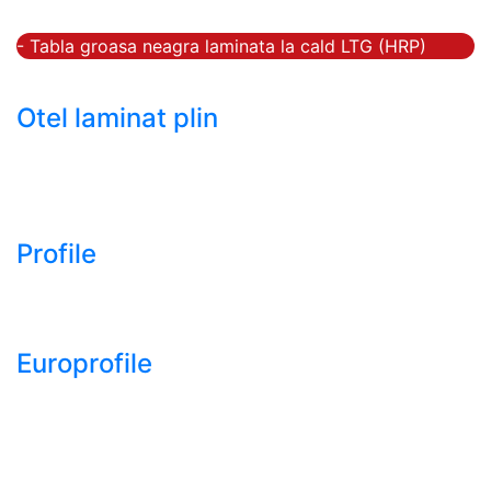
HRC)
- Tabla groasa neagra laminata la cald LTG (HRP)
- Tabla decapata laminata la rece LBR (CRS / CRC)
Otel laminat plin
- Bara rotunda laminata din otel
- Bara patrata laminata din otel
- Otel Lat (Platbanda)
Profile
- Profil cornier S235 S355 S275
- Profil T S235 S275 S355
Europrofile
- Europrofile HEA S235, S275, S355
- Europrofile HEB S235, S275, S355
- Europrofile HEM S235, S275, S355
- Europrofile IPE S235, S275, S355