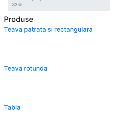
S355
Produse
Teava patrata si rectangulara
- Teava patrata si rectangulara prelucrata la rece EN
10219
- Teava patrata si rectangulara finisata la cald EN
10210
Teava rotunda
- Teava rotunda fara sudura (trasa)
- Teava de presiune
- Teava hidraulica de precizie
- Teava rotunda cu sudura longitudinala
Tabla
- Tabla neagra subtire laminata la cald LBC (HRS /