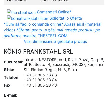
Comandati Online*
Solicitati o Oferta
*Cum să faci o comandă online? Apasă aici! (material
video)
*Sfaturi pentru a găsi mai repede produsul pe
platforma noastra
THESTEEL.COM
Vezi dimensiuni si greutate produs
KÖNIG FRANKSTAHL SRL
Intrarea NESTOREI nr. 1, River Plaza, Corp B,
Bucuresti
:
et 10, Sector 4, Bucuresti, 040037, Romania
Sibiu:
Str. Florian Rieger, Nr 8, Sibiu
+40 31 805 23 83
Telefon
:
+40 31 805 23 84
Fax:
+40 31 805 23 43
office@koenigfrankstahl.ro
E-mail:
office@kfs.ro
ofertare@koenigfrankstahl.ro