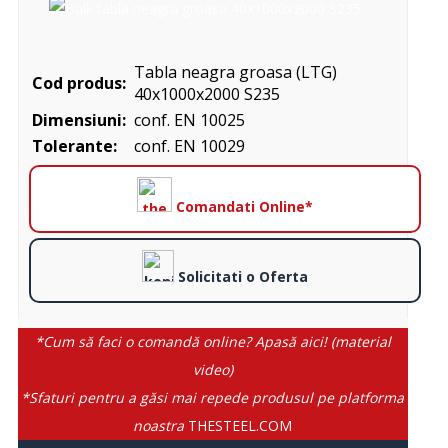
Tabla neagra groasa (LTG)
Cod produs:
40x1000x2000 S235
Dimensiuni:
conf. EN 10025
Tolerante:
conf. EN 10029
Comandati Online*
Solicitati o Oferta
*Cum să faci o comandă online? Apasă aici! (material
video)
*Sfaturi pentru a găsi mai repede produsul pe platforma
noastra
THESTEEL.COM