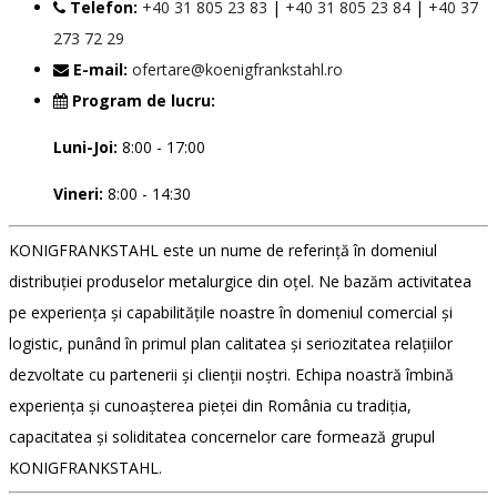
Telefon:
+40 31 805 23 83
|
+40 31 805 23 84
|
+40 37
273 72 29
E-mail:
ofertare@koenigfrankstahl.ro
Program de lucru:
Luni-Joi:
8:00 - 17:00
Vineri:
8:00 - 14:30
KONIGFRANKSTAHL este un nume de referință în domeniul
distribuției produselor metalurgice din oțel. Ne bazăm activitatea
pe experiența și capabilitățile noastre în domeniul comercial și
logistic, punând în primul plan calitatea și seriozitatea relațiilor
dezvoltate cu partenerii și clienții noștri. Echipa noastră îmbină
experiența și cunoașterea pieței din România cu tradiția,
capacitatea și soliditatea concernelor care formează grupul
KONIGFRANKSTAHL.