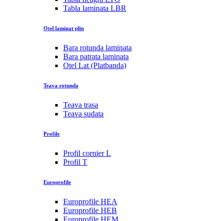
Tabla laminata LBR
Otel laminat plin
Bara rotunda laminata
Bara patrata laminata
Otel Lat (Platbanda)
Teava rotunda
Teava trasa
Teava sudata
Profile
Profil cornier L
Profil T
Europrofile
Europrofile HEA
Europrofile HEB
Europrofile HEM