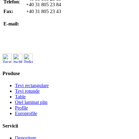
Telefon
:
+40 31 805 23 84
Fax:
+40 31 805 23 43
office@koenigfrankstahl.ro
E-mail:
office@kfs.ro
ofertare@koenigfrankstahl.ro
Produse
Tevi rectangulare
Tevi rotunde
Table
Otel laminat plin
Profile
Europrofile
Servicii
Depozitare