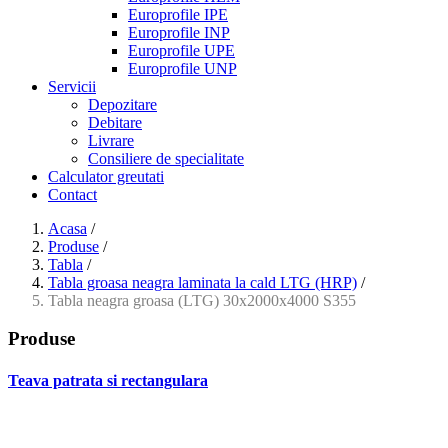
Europrofile IPE
Europrofile INP
Europrofile UPE
Europrofile UNP
Servicii
Depozitare
Debitare
Livrare
Consiliere de specialitate
Calculator greutati
Contact
Acasa
/
Produse
/
Tabla
/
Tabla groasa neagra laminata la cald LTG (HRP)
/
Tabla neagra groasa (LTG) 30x2000x4000 S355
Produse
Teava patrata si rectangulara
- Teava patrata si rectangulara prelucrata la rece EN 10219
- Teava patrata si rectangulara finisata la cald EN 10210