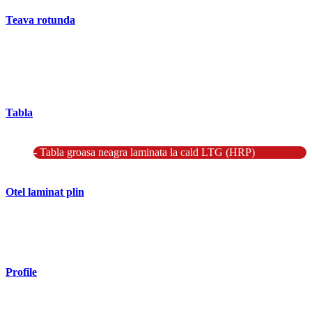
Teava rotunda
- Teava rotunda fara sudura (trasa)
- Teava de presiune
- Teava hidraulica de precizie
- Teava rotunda cu sudura longitudinala
Tabla
- Tabla neagra subtire laminata la cald LBC (HRS / HRC)
- Tabla groasa neagra laminata la cald LTG (HRP)
- Tabla decapata laminata la rece LBR (CRS / CRC)
Otel laminat plin
- Bara rotunda laminata din otel
- Bara patrata laminata din otel
- Otel Lat (Platbanda)
Profile
- Profil cornier S235 S355 S275
- Profil T S235 S275 S355