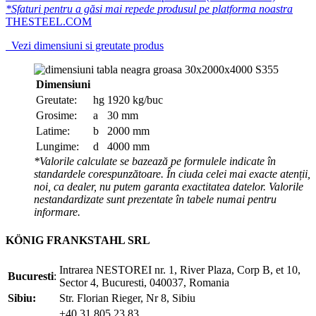
*Sfaturi pentru a găsi mai repede produsul pe platforma noastra
THESTEEL.COM
Vezi dimensiuni si greutate produs
Dimensiuni
Greutate:
hg
1920 kg/buc
Grosime:
a
30 mm
Latime:
b
2000 mm
Lungime:
d
4000 mm
*Valorile calculate se bazează pe formulele indicate în
standardele corespunzătoare. În ciuda celei mai exacte atenții,
noi, ca dealer, nu putem garanta exactitatea datelor. Valorile
nestandardizate sunt prezentate în tabele numai pentru
informare.
KÖNIG FRANKSTAHL SRL
Intrarea NESTOREI nr. 1, River Plaza, Corp B, et 10,
Bucuresti
:
Sector 4, Bucuresti, 040037, Romania
Sibiu:
Str. Florian Rieger, Nr 8, Sibiu
+40 31 805 23 83