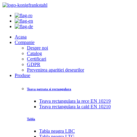
Acasa
Companie
Despre noi
Catalog
Certificari
GDPR
Prevenirea aparitiei deseurilor
Produse
Teava patrata si rectangulara
Teava rectangulara la rece EN 10219
Teava rectangulara la cald EN 10210
Tabla
Tabla neagra LBC
Tabla neagra LTG