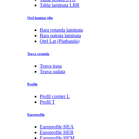
Tabla laminata LBR
Otel laminat plin
Bara rotunda laminata
Bara patrata laminata
Otel Lat (Platbanda)
Teava rotunda
Teava trasa
Teava sudata
Profile
Profil cornier L
Profil T
Europrofile
Europrofile HEA
Europrofile HEB
Europrofile HEM