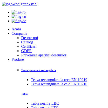
Acasa
Companie
Despre noi
Catalog
Certificari
GDPR
Prevenirea aparitiei deseurilor
Produse
Teava patrata si rectangulara
Teava rectangulara la rece EN 10219
Teava rectangulara la cald EN 10210
Tabla
Tabla neagra LBC
Tabla neagra LTG