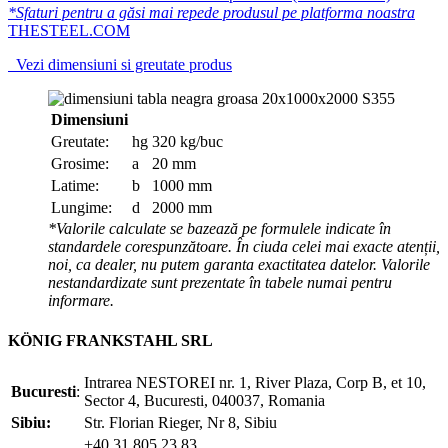
*Sfaturi pentru a găsi mai repede produsul pe platforma noastra
THESTEEL.COM
Vezi dimensiuni si greutate produs
Dimensiuni
Greutate:
hg
320 kg/buc
Grosime:
a
20 mm
Latime:
b
1000 mm
Lungime:
d
2000 mm
*Valorile calculate se bazează pe formulele indicate în
standardele corespunzătoare. În ciuda celei mai exacte atenții,
noi, ca dealer, nu putem garanta exactitatea datelor. Valorile
nestandardizate sunt prezentate în tabele numai pentru
informare.
KÖNIG FRANKSTAHL SRL
Intrarea NESTOREI nr. 1, River Plaza, Corp B, et 10,
Bucuresti
:
Sector 4, Bucuresti, 040037, Romania
Sibiu:
Str. Florian Rieger, Nr 8, Sibiu
+40 31 805 23 83