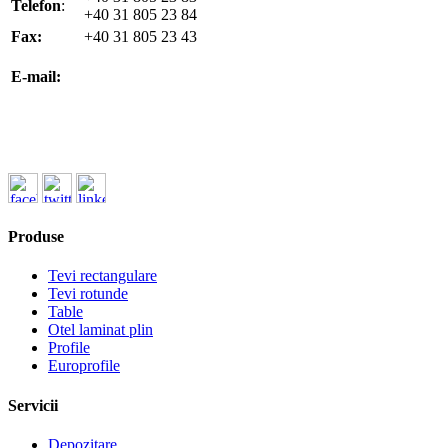
Telefon
:
+40 31 805 23 84
Fax:
+40 31 805 23 43
office@koenigfrankstahl.ro
E-mail:
office@kfs.ro
ofertare@koenigfrankstahl.ro
Produse
Tevi rectangulare
Tevi rotunde
Table
Otel laminat plin
Profile
Europrofile
Servicii
Depozitare