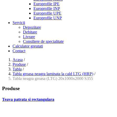
Europrofile IPE
Europrofile INP
Europrofile UPE
Europrofile UNP
Servicii
Depozitare
Debitare
Livrare
Consiliere de specialitate
Calculator greutati
Contact
Acasa
/
Produse
/
Tabla
/
Tabla groasa neagra laminata la cald LTG (HRP)
/
Tabla neagra groasa (LTG) 20x1000x2000 S355
Produse
Teava patrata si rectangulara
- Teava patrata si rectangulara prelucrata la rece EN 10219
- Teava patrata si rectangulara finisata la cald EN 10210