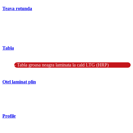
Teava rotunda
- Teava rotunda fara sudura (trasa)
- Teava de presiune
- Teava hidraulica de precizie
- Teava rotunda cu sudura longitudinala
Tabla
- Tabla neagra subtire laminata la cald LBC (HRS / HRC)
- Tabla groasa neagra laminata la cald LTG (HRP)
- Tabla decapata laminata la rece LBR (CRS / CRC)
Otel laminat plin
- Bara rotunda laminata din otel
- Bara patrata laminata din otel
- Otel Lat (Platbanda)
Profile
- Profil cornier S235 S355 S275
- Profil T S235 S275 S355