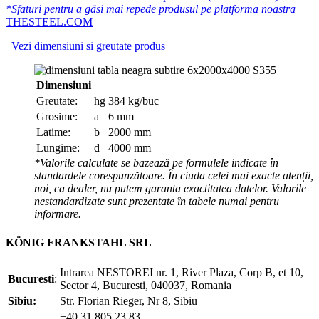
*Sfaturi pentru a găsi mai repede produsul pe platforma noastra
THESTEEL.COM
Vezi dimensiuni si greutate produs
Dimensiuni
Greutate:
hg
384 kg/buc
Grosime:
a
6 mm
Latime:
b
2000 mm
Lungime:
d
4000 mm
*Valorile calculate se bazează pe formulele indicate în
standardele corespunzătoare. În ciuda celei mai exacte atenții,
noi, ca dealer, nu putem garanta exactitatea datelor. Valorile
nestandardizate sunt prezentate în tabele numai pentru
informare.
KÖNIG FRANKSTAHL SRL
Intrarea NESTOREI nr. 1, River Plaza, Corp B, et 10,
Bucuresti
:
Sector 4, Bucuresti, 040037, Romania
Sibiu:
Str. Florian Rieger, Nr 8, Sibiu
+40 31 805 23 83