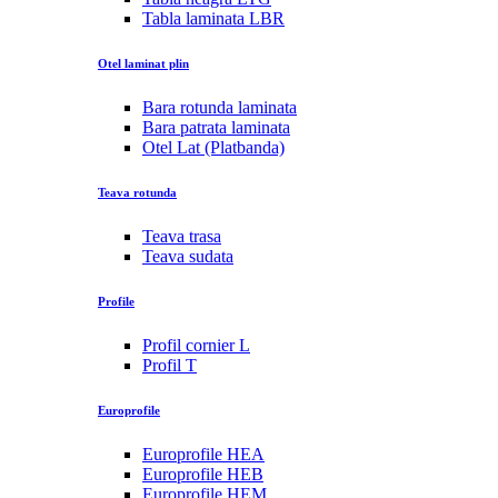
Tabla laminata LBR
Otel laminat plin
Bara rotunda laminata
Bara patrata laminata
Otel Lat (Platbanda)
Teava rotunda
Teava trasa
Teava sudata
Profile
Profil cornier L
Profil T
Europrofile
Europrofile HEA
Europrofile HEB
Europrofile HEM