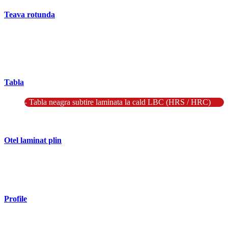
Teava rotunda
- Teava rotunda fara sudura (trasa)
- Teava de presiune
- Teava hidraulica de precizie
- Teava rotunda cu sudura longitudinala
Tabla
- Tabla neagra subtire laminata la cald LBC (HRS / HRC)
- Tabla groasa neagra laminata la cald LTG (HRP)
- Tabla decapata laminata la rece LBR (CRS / CRC)
Otel laminat plin
- Bara rotunda laminata din otel
- Bara patrata laminata din otel
- Otel Lat (Platbanda)
Profile
- Profil cornier S235 S355 S275
- Profil T S235 S275 S355