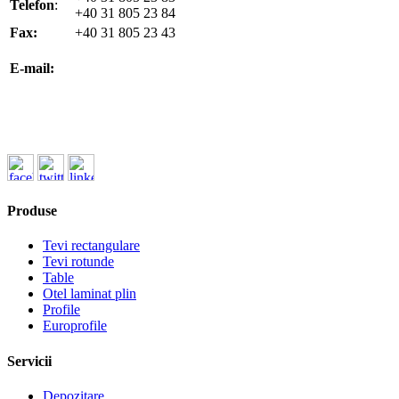
Telefon
:
+40 31 805 23 84
Fax:
+40 31 805 23 43
office@koenigfrankstahl.ro
E-mail:
office@kfs.ro
ofertare@koenigfrankstahl.ro
Produse
Tevi rectangulare
Tevi rotunde
Table
Otel laminat plin
Profile
Europrofile
Servicii
Depozitare