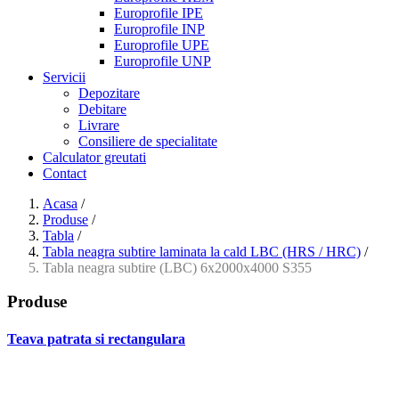
Europrofile IPE
Europrofile INP
Europrofile UPE
Europrofile UNP
Servicii
Depozitare
Debitare
Livrare
Consiliere de specialitate
Calculator greutati
Contact
Acasa
/
Produse
/
Tabla
/
Tabla neagra subtire laminata la cald LBC (HRS / HRC)
/
Tabla neagra subtire (LBC) 6x2000x4000 S355
Produse
Teava patrata si rectangulara
- Teava patrata si rectangulara prelucrata la rece EN 10219
- Teava patrata si rectangulara finisata la cald EN 10210