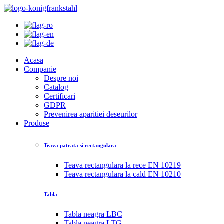
Acasa
Companie
Despre noi
Catalog
Certificari
GDPR
Prevenirea aparitiei deseurilor
Produse
Teava patrata si rectangulara
Teava rectangulara la rece EN 10219
Teava rectangulara la cald EN 10210
Tabla
Tabla neagra LBC
Tabla neagra LTG