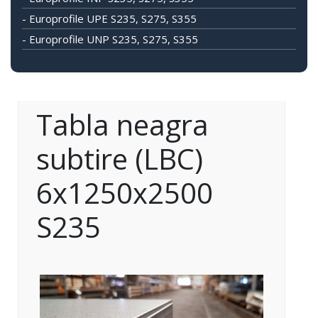
- Europrofile UPE S235, S275, S355
- Europrofile UNP S235, S275, S355
Tabla neagra
subtire (LBC)
6x1250x2500
S235