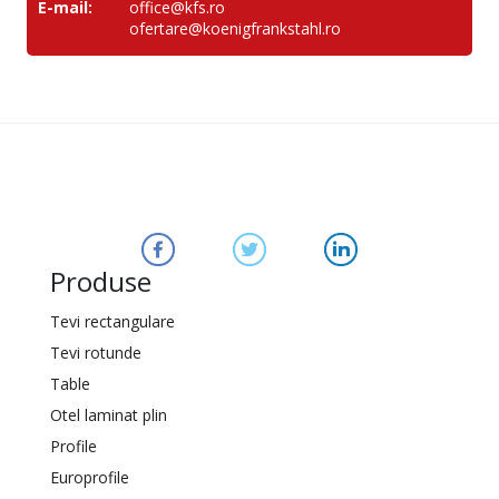
E-mail:
office@kfs.ro
ofertare@koenigfrankstahl.ro
Produse
Tevi rectangulare
Tevi rotunde
Table
Otel laminat plin
Profile
Europrofile