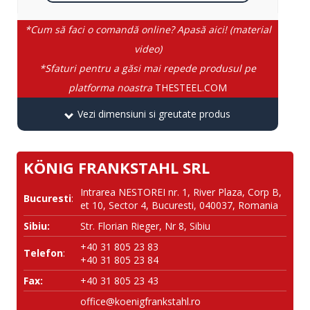
*Cum să faci o comandă online? Apasă aici! (material
video)
*Sfaturi pentru a găsi mai repede produsul pe
platforma noastra
THESTEEL.COM
Vezi dimensiuni si greutate produs
KÖNIG FRANKSTAHL SRL
Intrarea NESTOREI nr. 1, River Plaza, Corp B,
Bucuresti
:
et 10, Sector 4, Bucuresti, 040037, Romania
Sibiu:
Str. Florian Rieger, Nr 8, Sibiu
+40 31 805 23 83
Telefon
:
+40 31 805 23 84
Fax:
+40 31 805 23 43
office@koenigfrankstahl.ro