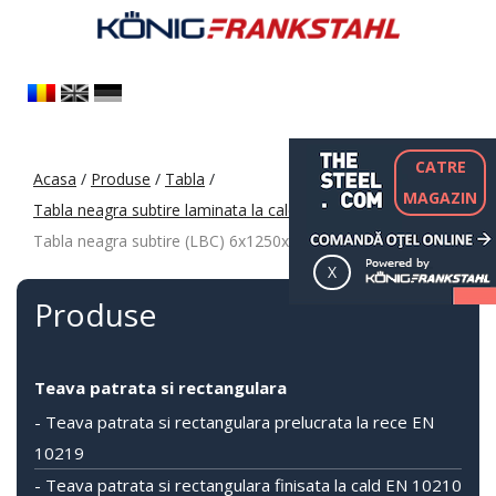
CATRE
Acasa
/
Produse
/
Tabla
/
MAGAZIN
Tabla neagra subtire laminata la cald LBC (HRS / HRC)
/
Tabla neagra subtire (LBC) 6x1250x2500 S235
Produse
Teava patrata si rectangulara
- Teava patrata si rectangulara prelucrata la rece EN
10219
- Teava patrata si rectangulara finisata la cald EN 10210