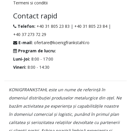
Termeni si conditii
Contact rapid
Telefon:
+40 31 805 23 83
|
+40 31 805 23 84
|
+40 37 273 72 29
E-mail:
ofertare@koenigfrankstahl.ro
Program de lucru:
Luni-Joi:
8:00 - 17:00
Vineri:
8:00 - 14:30
KONIGFRANKSTAHL este un nume de referință în
domeniul distribuției produselor metalurgice din oțel. Ne
bazăm activitatea pe experiența și capabilitățile noastre
în domeniul comercial și logistic, punând în primul plan
calitatea și seriozitatea relațiilor dezvoltate cu partenerii
și clienții noștri. Echipa noastră îmbină experiența și