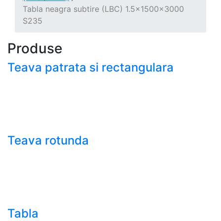
Tabla neagra subtire (LBC) 1.5x1500x3000
S235
Produse
Teava patrata si rectangulara
- Teava patrata si rectangulara prelucrata la rece EN
10219
- Teava patrata si rectangulara finisata la cald EN
10210
Teava rotunda
- Teava rotunda fara sudura (trasa)
- Teava de presiune
- Teava hidraulica de precizie
- Teava rotunda cu sudura longitudinala
Tabla