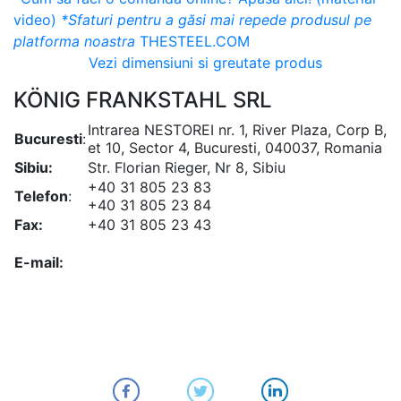
video)
*Sfaturi pentru a găsi mai repede produsul pe
platforma noastra
THESTEEL.COM
Vezi dimensiuni si greutate produs
KÖNIG FRANKSTAHL SRL
Intrarea NESTOREI nr. 1, River Plaza, Corp B,
Bucuresti
:
et 10, Sector 4, Bucuresti, 040037, Romania
Sibiu:
Str. Florian Rieger, Nr 8, Sibiu
+40 31 805 23 83
Telefon
:
+40 31 805 23 84
Fax:
+40 31 805 23 43
office@koenigfrankstahl.ro
E-mail:
office@kfs.ro
ofertare@koenigfrankstahl.ro