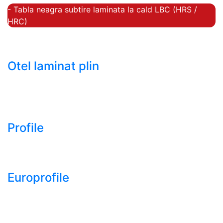
- Tabla neagra subtire laminata la cald LBC (HRS /
HRC)
- Tabla groasa neagra laminata la cald LTG (HRP)
- Tabla decapata laminata la rece LBR (CRS / CRC)
Otel laminat plin
- Bara rotunda laminata din otel
- Bara patrata laminata din otel
- Otel Lat (Platbanda)
Profile
- Profil cornier S235 S355 S275
- Profil T S235 S275 S355
Europrofile
- Europrofile HEA S235, S275, S355
- Europrofile HEB S235, S275, S355
- Europrofile HEM S235, S275, S355