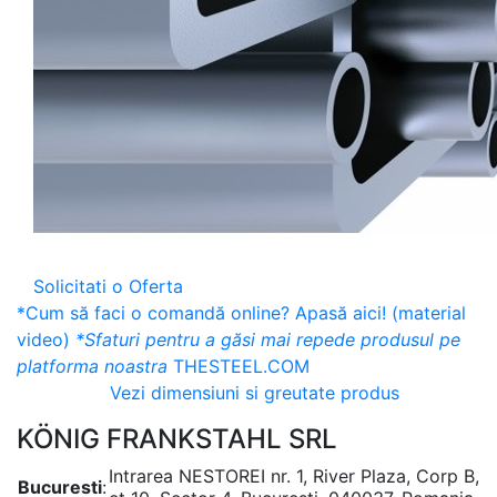
Solicitati o Oferta
*Cum să faci o comandă online? Apasă aici! (material
video)
*Sfaturi pentru a găsi mai repede produsul pe
platforma noastra
THESTEEL.COM
Vezi dimensiuni si greutate produs
KÖNIG FRANKSTAHL SRL
Intrarea NESTOREI nr. 1, River Plaza, Corp B,
Bucuresti
: