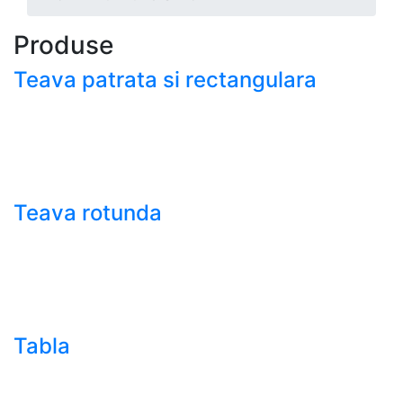
Produse
Teava patrata si rectangulara
- Teava patrata si rectangulara prelucrata la rece EN
10219
- Teava patrata si rectangulara finisata la cald EN
10210
Teava rotunda
- Teava rotunda fara sudura (trasa)
- Teava de presiune
- Teava hidraulica de precizie
- Teava rotunda cu sudura longitudinala
Tabla
- Tabla neagra subtire laminata la cald LBC (HRS /
HRC)