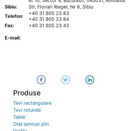
et 10, Sector 4, Bucuresti, 040037, Romania
Sibiu:
Str. Florian Rieger, Nr 8, Sibiu
+40 31 805 23 83
Telefon
:
+40 31 805 23 84
Fax:
+40 31 805 23 43
office@koenigfrankstahl.ro
E-mail:
office@kfs.ro
ofertare@koenigfrankstahl.ro
Produse
Tevi rectangulare
Tevi rotunde
Table
Otel laminat plin