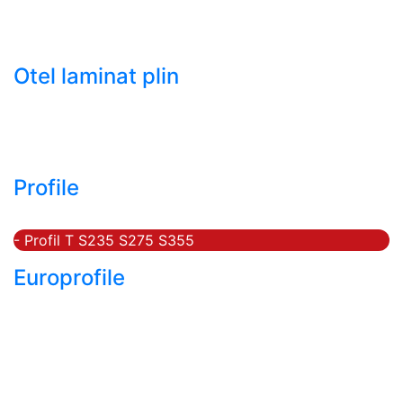
- Tabla groasa neagra laminata la cald LTG (HRP)
- Tabla decapata laminata la rece LBR (CRS / CRC)
Otel laminat plin
- Bara rotunda laminata din otel
- Bara patrata laminata din otel
- Otel Lat (Platbanda)
Profile
- Profil cornier S235 S355 S275
- Profil T S235 S275 S355
Europrofile
- Europrofile HEA S235, S275, S355
- Europrofile HEB S235, S275, S355
- Europrofile HEM S235, S275, S355
- Europrofile IPE S235, S275, S355
- Europrofile INP S235, S275, S355