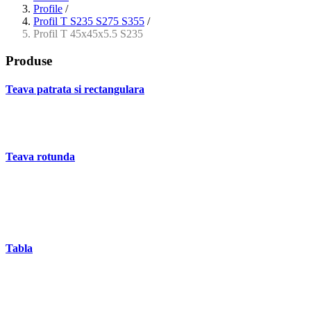
Profile
/
Profil T S235 S275 S355
/
Profil T 45x45x5.5 S235
Produse
Teava patrata si rectangulara
- Teava patrata si rectangulara prelucrata la rece EN 10219
- Teava patrata si rectangulara finisata la cald EN 10210
Teava rotunda
- Teava rotunda fara sudura (trasa)
- Teava de presiune
- Teava hidraulica de precizie
- Teava rotunda cu sudura longitudinala
Tabla
- Tabla neagra subtire laminata la cald LBC (HRS / HRC)
- Tabla groasa neagra laminata la cald LTG (HRP)
- Tabla decapata laminata la rece LBR (CRS / CRC)