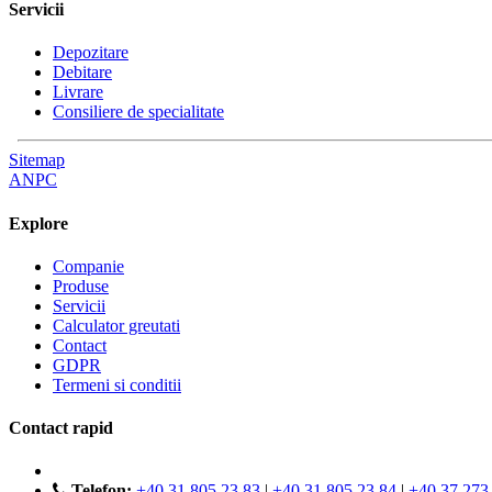
Servicii
Depozitare
Debitare
Livrare
Consiliere de specialitate
Sitemap
ANPC
Explore
Companie
Produse
Servicii
Calculator greutati
Contact
GDPR
Termeni si conditii
Contact rapid
Telefon:
+40 31 805 23 83
|
+40 31 805 23 84
|
+40 37 273