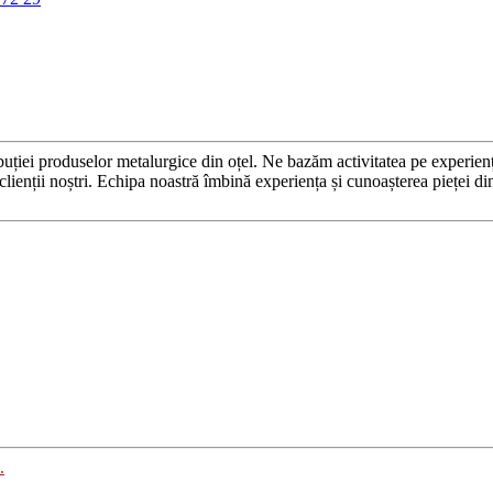
roduselor metalurgice din oțel. Ne bazăm activitatea pe experiența și
și clienții noștri. Echipa noastră îmbină experiența și cunoașterea pieței d
.