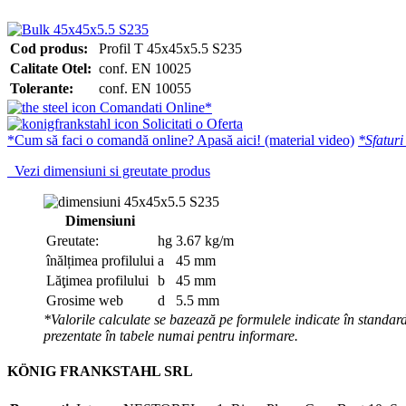
Cod produs:
Profil T 45x45x5.5 S235
Calitate Otel:
conf. EN 10025
Tolerante:
conf. EN 10055
Comandati Online*
Solicitati o Oferta
*Cum să faci o comandă online? Apasă aici! (material video)
*Sfaturi
Vezi dimensiuni si greutate produs
Dimensiuni
Greutate:
hg
3.67 kg/m
înălțimea profilului
a
45 mm
Lăţimea profilului
b
45 mm
Grosime web
d
5.5 mm
*Valorile calculate se bazează pe formulele indicate în standard
prezentate în tabele numai pentru informare.
KÖNIG FRANKSTAHL SRL