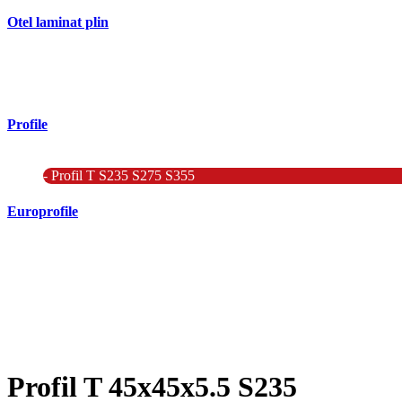
Otel laminat plin
- Bara rotunda laminata din otel
- Bara patrata laminata din otel
- Otel Lat (Platbanda)
Profile
- Profil cornier S235 S355 S275
- Profil T S235 S275 S355
Europrofile
- Europrofile HEA S235, S275, S355
- Europrofile HEB S235, S275, S355
- Europrofile HEM S235, S275, S355
- Europrofile IPE S235, S275, S355
- Europrofile INP S235, S275, S355
- Europrofile UPE S235, S275, S355
- Europrofile UNP S235, S275, S355
Profil T 45x45x5.5 S235