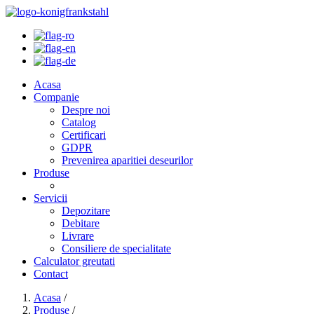
Acasa
Companie
Despre noi
Catalog
Certificari
GDPR
Prevenirea aparitiei deseurilor
Produse
Servicii
Depozitare
Debitare
Livrare
Consiliere de specialitate
Calculator greutati
Contact
Acasa
/
Produse
/