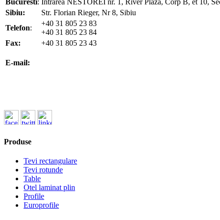
Bucuresti
:
Intrarea NESTOREI nr. 1, River Plaza, Corp B, et 10, Se
Sibiu:
Str. Florian Rieger, Nr 8, Sibiu
+40 31 805 23 83
Telefon
:
+40 31 805 23 84
Fax:
+40 31 805 23 43
office@koenigfrankstahl.ro
E-mail:
office@kfs.ro
ofertare@koenigfrankstahl.ro
Produse
Tevi rectangulare
Tevi rotunde
Table
Otel laminat plin
Profile
Europrofile