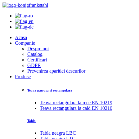
Acasa
Companie
Despre noi
Catalog
Certificari
GDPR
Prevenirea aparitiei deseurilor
Produse
Teava patrata si rectangulara
Teava rectangulara la rece EN 10219
Teava rectangulara la cald EN 10210
Tabla
Tabla neagra LBC
Tabla neagra LTG