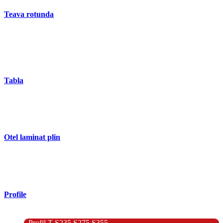
Teava rotunda
- Teava rotunda fara sudura (trasa)
- Teava de presiune
- Teava hidraulica de precizie
- Teava rotunda cu sudura longitudinala
Tabla
- Tabla neagra subtire laminata la cald LBC (HRS / HRC)
- Tabla groasa neagra laminata la cald LTG (HRP)
- Tabla decapata laminata la rece LBR (CRS / CRC)
Otel laminat plin
- Bara rotunda laminata din otel
- Bara patrata laminata din otel
- Otel Lat (Platbanda)
Profile
- Profil cornier S235 S355 S275
- Profil T S235 S275 S355