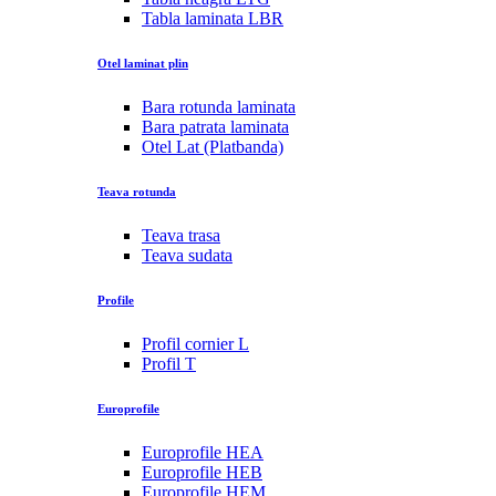
Tabla laminata LBR
Otel laminat plin
Bara rotunda laminata
Bara patrata laminata
Otel Lat (Platbanda)
Teava rotunda
Teava trasa
Teava sudata
Profile
Profil cornier L
Profil T
Europrofile
Europrofile HEA
Europrofile HEB
Europrofile HEM