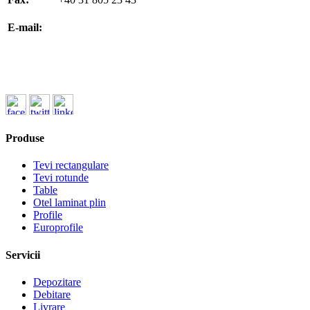
office@koenigfrankstahl.ro
E-mail:
office@kfs.ro
ofertare@koenigfrankstahl.ro
Produse
Tevi rectangulare
Tevi rotunde
Table
Otel laminat plin
Profile
Europrofile
Servicii
Depozitare
Debitare
Livrare