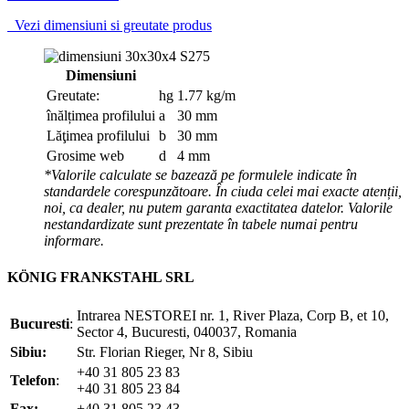
Vezi dimensiuni si greutate produs
Dimensiuni
Greutate:
hg
1.77 kg/m
înălțimea profilului
a
30 mm
Lăţimea profilului
b
30 mm
Grosime web
d
4 mm
*Valorile calculate se bazează pe formulele indicate în
standardele corespunzătoare. În ciuda celei mai exacte atenții,
noi, ca dealer, nu putem garanta exactitatea datelor. Valorile
nestandardizate sunt prezentate în tabele numai pentru
informare.
KÖNIG FRANKSTAHL SRL
Intrarea NESTOREI nr. 1, River Plaza, Corp B, et 10,
Bucuresti
:
Sector 4, Bucuresti, 040037, Romania
Sibiu:
Str. Florian Rieger, Nr 8, Sibiu
+40 31 805 23 83
Telefon
:
+40 31 805 23 84
Fax:
+40 31 805 23 43