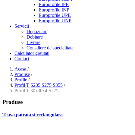
Europrofile IPE
Europrofile INP
Europrofile UPE
Europrofile UNP
Servicii
Depozitare
Debitare
Livrare
Consiliere de specialitate
Calculator greutati
Contact
Acasa
/
Produse
/
Profile
/
Profil T S235 S275 S355
/
Profil T 30x30x4 S275
Produse
Teava patrata si rectangulara
- Teava patrata si rectangulara prelucrata la rece EN 10219
- Teava patrata si rectangulara finisata la cald EN 10210