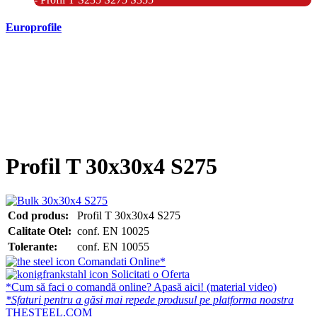
Europrofile
- Europrofile HEA S235, S275, S355
- Europrofile HEB S235, S275, S355
- Europrofile HEM S235, S275, S355
- Europrofile IPE S235, S275, S355
- Europrofile INP S235, S275, S355
- Europrofile UPE S235, S275, S355
- Europrofile UNP S235, S275, S355
Profil T 30x30x4 S275
Cod produs:
Profil T 30x30x4 S275
Calitate Otel:
conf. EN 10025
Tolerante:
conf. EN 10055
Comandati Online*
Solicitati o Oferta
*Cum să faci o comandă online? Apasă aici! (material video)
*Sfaturi pentru a găsi mai repede produsul pe platforma noastra
THESTEEL.COM