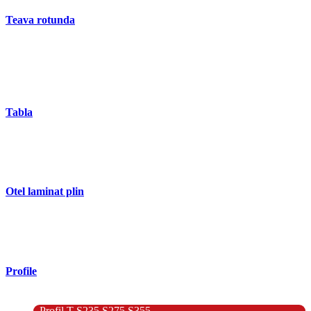
Teava rotunda
- Teava rotunda fara sudura (trasa)
- Teava de presiune
- Teava hidraulica de precizie
- Teava rotunda cu sudura longitudinala
Tabla
- Tabla neagra subtire laminata la cald LBC (HRS / HRC)
- Tabla groasa neagra laminata la cald LTG (HRP)
- Tabla decapata laminata la rece LBR (CRS / CRC)
Otel laminat plin
- Bara rotunda laminata din otel
- Bara patrata laminata din otel
- Otel Lat (Platbanda)
Profile
- Profil cornier S235 S355 S275
- Profil T S235 S275 S355