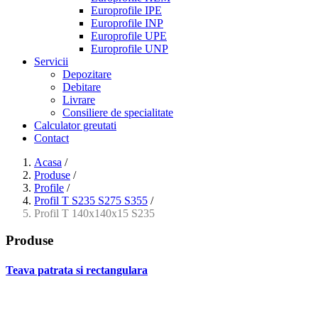
Europrofile IPE
Europrofile INP
Europrofile UPE
Europrofile UNP
Servicii
Depozitare
Debitare
Livrare
Consiliere de specialitate
Calculator greutati
Contact
Acasa
/
Produse
/
Profile
/
Profil T S235 S275 S355
/
Profil T 140x140x15 S235
Produse
Teava patrata si rectangulara
- Teava patrata si rectangulara prelucrata la rece EN 10219
- Teava patrata si rectangulara finisata la cald EN 10210