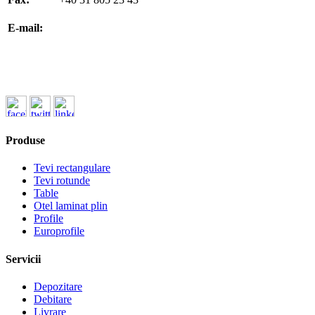
office@koenigfrankstahl.ro
E-mail:
office@kfs.ro
ofertare@koenigfrankstahl.ro
Produse
Tevi rectangulare
Tevi rotunde
Table
Otel laminat plin
Profile
Europrofile
Servicii
Depozitare
Debitare
Livrare