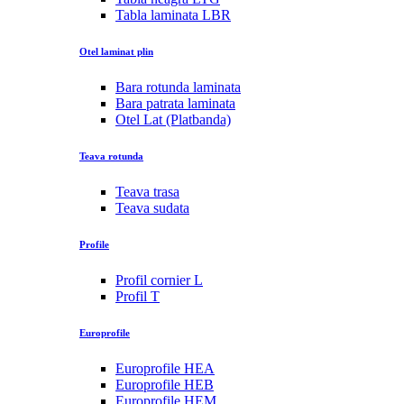
Tabla laminata LBR
Otel laminat plin
Bara rotunda laminata
Bara patrata laminata
Otel Lat (Platbanda)
Teava rotunda
Teava trasa
Teava sudata
Profile
Profil cornier L
Profil T
Europrofile
Europrofile HEA
Europrofile HEB
Europrofile HEM