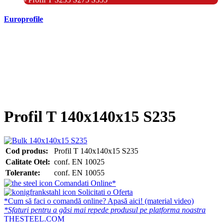
Europrofile
- Europrofile HEA S235, S275, S355
- Europrofile HEB S235, S275, S355
- Europrofile HEM S235, S275, S355
- Europrofile IPE S235, S275, S355
- Europrofile INP S235, S275, S355
- Europrofile UPE S235, S275, S355
- Europrofile UNP S235, S275, S355
Profil T 140x140x15 S235
Cod produs:
Profil T 140x140x15 S235
Calitate Otel:
conf. EN 10025
Tolerante:
conf. EN 10055
Comandati Online*
Solicitati o Oferta
*Cum să faci o comandă online? Apasă aici! (material video)
*Sfaturi pentru a găsi mai repede produsul pe platforma noastra
THESTEEL.COM