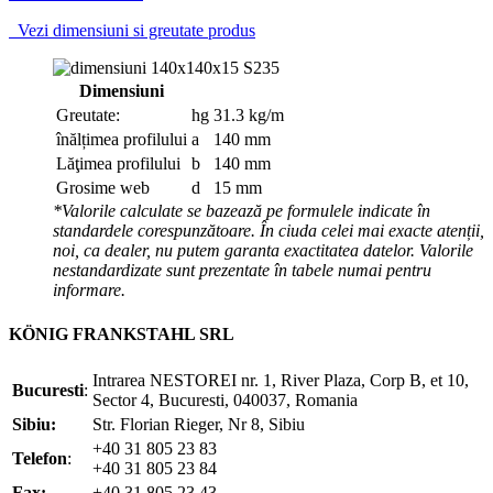
Vezi dimensiuni si greutate produs
Dimensiuni
Greutate:
hg
31.3 kg/m
înălțimea profilului
a
140 mm
Lăţimea profilului
b
140 mm
Grosime web
d
15 mm
*Valorile calculate se bazează pe formulele indicate în
standardele corespunzătoare. În ciuda celei mai exacte atenții,
noi, ca dealer, nu putem garanta exactitatea datelor. Valorile
nestandardizate sunt prezentate în tabele numai pentru
informare.
KÖNIG FRANKSTAHL SRL
Intrarea NESTOREI nr. 1, River Plaza, Corp B, et 10,
Bucuresti
:
Sector 4, Bucuresti, 040037, Romania
Sibiu:
Str. Florian Rieger, Nr 8, Sibiu
+40 31 805 23 83
Telefon
:
+40 31 805 23 84
Fax:
+40 31 805 23 43