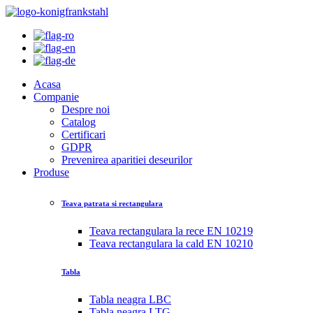
Acasa
Companie
Despre noi
Catalog
Certificari
GDPR
Prevenirea aparitiei deseurilor
Produse
Teava patrata si rectangulara
Teava rectangulara la rece EN 10219
Teava rectangulara la cald EN 10210
Tabla
Tabla neagra LBC
Tabla neagra LTG