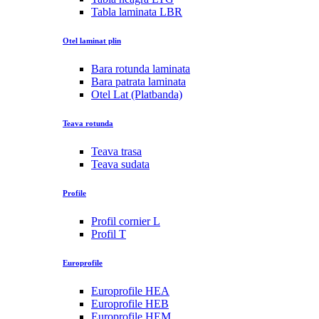
Tabla laminata LBR
Otel laminat plin
Bara rotunda laminata
Bara patrata laminata
Otel Lat (Platbanda)
Teava rotunda
Teava trasa
Teava sudata
Profile
Profil cornier L
Profil T
Europrofile
Europrofile HEA
Europrofile HEB
Europrofile HEM