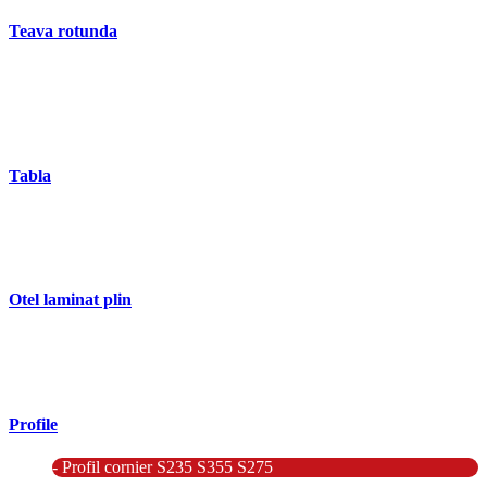
Teava rotunda
- Teava rotunda fara sudura (trasa)
- Teava de presiune
- Teava hidraulica de precizie
- Teava rotunda cu sudura longitudinala
Tabla
- Tabla neagra subtire laminata la cald LBC (HRS / HRC)
- Tabla groasa neagra laminata la cald LTG (HRP)
- Tabla decapata laminata la rece LBR (CRS / CRC)
Otel laminat plin
- Bara rotunda laminata din otel
- Bara patrata laminata din otel
- Otel Lat (Platbanda)
Profile
- Profil cornier S235 S355 S275
- Profil T S235 S275 S355