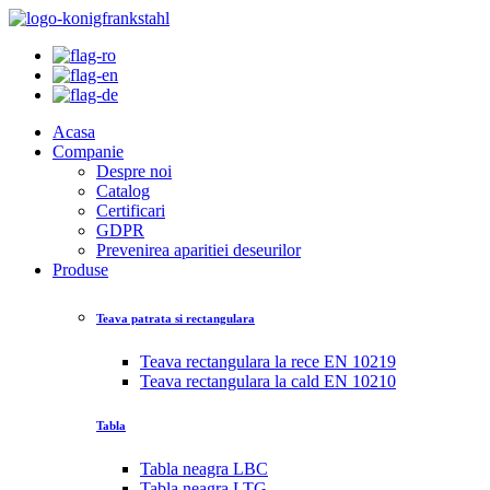
Acasa
Companie
Despre noi
Catalog
Certificari
GDPR
Prevenirea aparitiei deseurilor
Produse
Teava patrata si rectangulara
Teava rectangulara la rece EN 10219
Teava rectangulara la cald EN 10210
Tabla
Tabla neagra LBC
Tabla neagra LTG