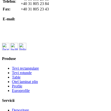
Telefon
:
+40 31 805 23 84
Fax:
+40 31 805 23 43
office@koenigfrankstahl.ro
E-mail:
office@kfs.ro
ofertare@koenigfrankstahl.ro
Produse
Tevi rectangulare
Tevi rotunde
Table
Otel laminat plin
Profile
Europrofile
Servicii
Depozitare