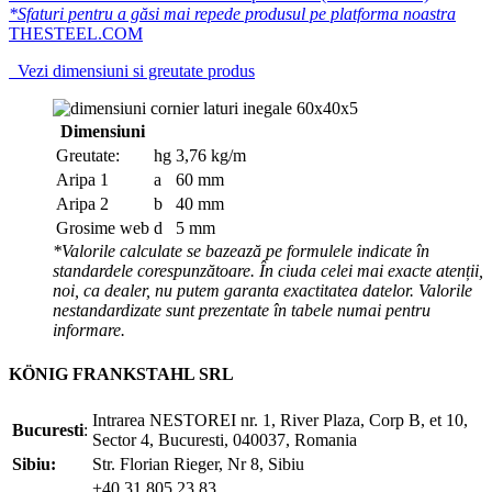
*Sfaturi pentru a găsi mai repede produsul pe platforma noastra
THESTEEL.COM
Vezi dimensiuni si greutate produs
Dimensiuni
Greutate:
hg
3,76 kg/m
Aripa 1
a
60 mm
Aripa 2
b
40 mm
Grosime web
d
5 mm
*Valorile calculate se bazează pe formulele indicate în
standardele corespunzătoare. În ciuda celei mai exacte atenții,
noi, ca dealer, nu putem garanta exactitatea datelor. Valorile
nestandardizate sunt prezentate în tabele numai pentru
informare.
KÖNIG FRANKSTAHL SRL
Intrarea NESTOREI nr. 1, River Plaza, Corp B, et 10,
Bucuresti
:
Sector 4, Bucuresti, 040037, Romania
Sibiu:
Str. Florian Rieger, Nr 8, Sibiu
+40 31 805 23 83