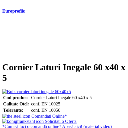
Europrofile
- Europrofile HEA S235, S275, S355
- Europrofile HEB S235, S275, S355
- Europrofile HEM S235, S275, S355
- Europrofile IPE S235, S275, S355
- Europrofile INP S235, S275, S355
- Europrofile UPE S235, S275, S355
- Europrofile UNP S235, S275, S355
Cornier Laturi Inegale 60 x40 x
5
Cod produs:
Cornier Laturi Inegale 60 x40 x 5
Calitate Otel:
conf. EN 10025
Tolerante:
conf. EN 10056
Comandati Online*
Solicitati o Oferta
*Cum să faci o comandă online? Apasă aici! (material video)