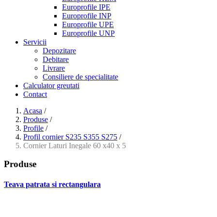
Europrofile IPE
Europrofile INP
Europrofile UPE
Europrofile UNP
Servicii
Depozitare
Debitare
Livrare
Consiliere de specialitate
Calculator greutati
Contact
Acasa
/
Produse
/
Profile
/
Profil cornier S235 S355 S275
/
Cornier Laturi Inegale 60 x40 x 5
Produse
Teava patrata si rectangulara
- Teava patrata si rectangulara prelucrata la rece EN 10219
- Teava patrata si rectangulara finisata la cald EN 10210