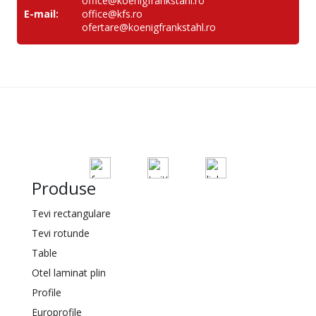
office@koenigfrankstahl.ro
E-mail:
office@kfs.ro
ofertare@koenigfrankstahl.ro
Produse
Tevi rectangulare
Tevi rotunde
Table
Otel laminat plin
Profile
Europrofile