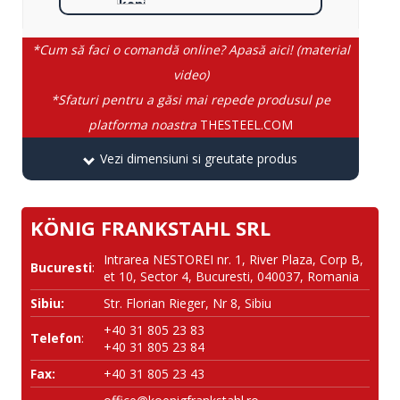
*Cum să faci o comandă online? Apasă aici! (material
video)
*Sfaturi pentru a găsi mai repede produsul pe
platforma noastra
THESTEEL.COM
Vezi dimensiuni si greutate produs
KÖNIG FRANKSTAHL SRL
Intrarea NESTOREI nr. 1, River Plaza, Corp B,
Bucuresti
:
et 10, Sector 4, Bucuresti, 040037, Romania
Sibiu:
Str. Florian Rieger, Nr 8, Sibiu
+40 31 805 23 83
Telefon
:
+40 31 805 23 84
Fax:
+40 31 805 23 43