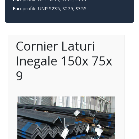
- Europrofile UNP S235, S275, S355
Cornier Laturi
Inegale 150x 75x
9