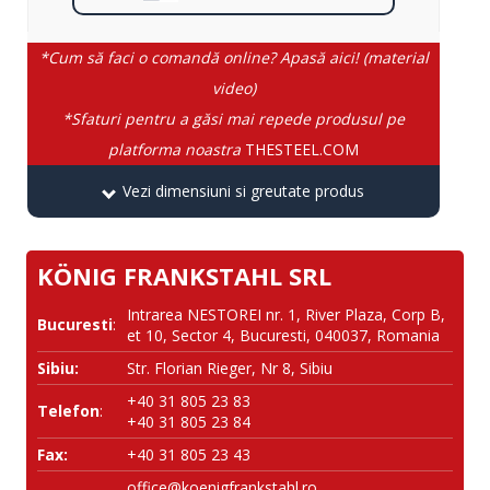
*Cum să faci o comandă online? Apasă aici! (material
video)
*Sfaturi pentru a găsi mai repede produsul pe
platforma noastra
THESTEEL.COM
Vezi dimensiuni si greutate produs
KÖNIG FRANKSTAHL SRL
Intrarea NESTOREI nr. 1, River Plaza, Corp B,
Bucuresti
:
et 10, Sector 4, Bucuresti, 040037, Romania
Sibiu:
Str. Florian Rieger, Nr 8, Sibiu
+40 31 805 23 83
Telefon
:
+40 31 805 23 84
Fax:
+40 31 805 23 43
office@koenigfrankstahl.ro