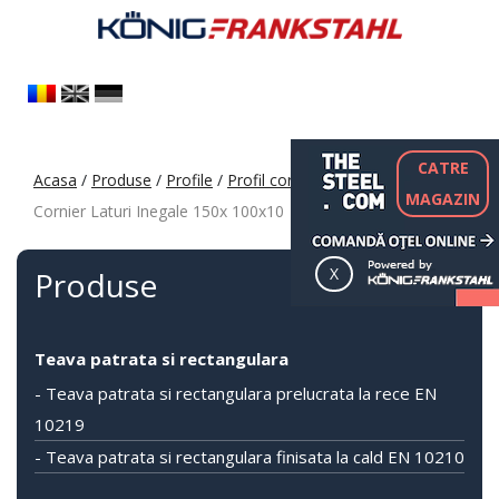
CATRE
Acasa
/
Produse
/
Profile
/
Profil cornier S235 S355 S275
/
MAGAZIN
Cornier Laturi Inegale 150x 100x10
Produse
Teava patrata si rectangulara
- Teava patrata si rectangulara prelucrata la rece EN
10219
- Teava patrata si rectangulara finisata la cald EN 10210