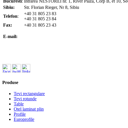
Bucuresti
:
Intrarea NESTOREI nr. 1, River Plaza, Corp B, et 10, Se
Sibiu:
Str. Florian Rieger, Nr 8, Sibiu
+40 31 805 23 83
Telefon
:
+40 31 805 23 84
Fax:
+40 31 805 23 43
office@koenigfrankstahl.ro
E-mail:
office@kfs.ro
ofertare@koenigfrankstahl.ro
Produse
Tevi rectangulare
Tevi rotunde
Table
Otel laminat plin
Profile
Europrofile