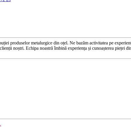
roduselor metalurgice din oțel. Ne bazăm activitatea pe experiența și
și clienții noștri. Echipa noastră îmbină experiența și cunoașterea pieței d
.