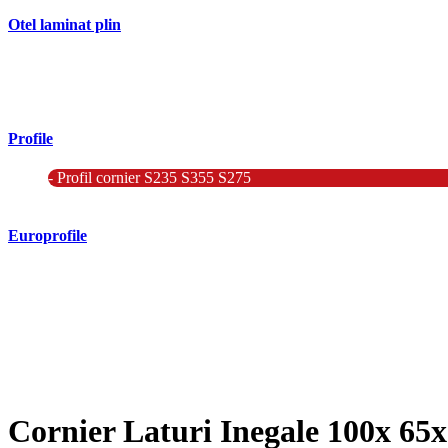
Otel laminat plin
- Bara rotunda laminata din otel
- Bara patrata laminata din otel
- Otel Lat (Platbanda)
Profile
- Profil cornier S235 S355 S275
- Profil T S235 S275 S355
Europrofile
- Europrofile HEA S235, S275, S355
- Europrofile HEB S235, S275, S355
- Europrofile HEM S235, S275, S355
- Europrofile IPE S235, S275, S355
- Europrofile INP S235, S275, S355
- Europrofile UPE S235, S275, S355
- Europrofile UNP S235, S275, S355
Cornier Laturi Inegale 100x 65x