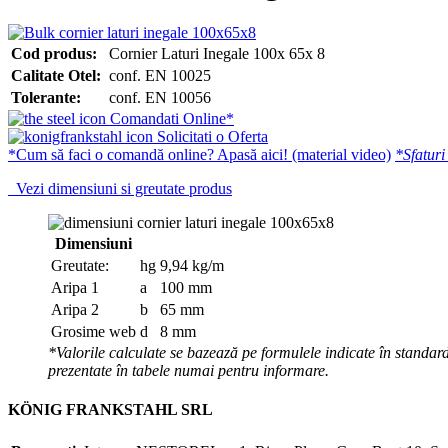
Cod produs:
Cornier Laturi Inegale 100x 65x 8
Calitate Otel:
conf. EN 10025
Tolerante:
conf. EN 10056
Comandati Online*
Solicitati o Oferta
*Cum să faci o comandă online? Apasă aici! (material video)
*Sfaturi
Vezi dimensiuni si greutate produs
Dimensiuni
Greutate:
hg
9,94 kg/m
Aripa 1
a
100 mm
Aripa 2
b
65 mm
Grosime web
d
8 mm
*Valorile calculate se bazează pe formulele indicate în standard
prezentate în tabele numai pentru informare.
KÖNIG FRANKSTAHL SRL