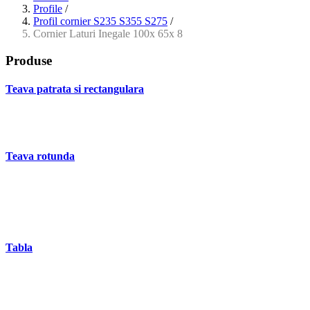
Profile
/
Profil cornier S235 S355 S275
/
Cornier Laturi Inegale 100x 65x 8
Produse
Teava patrata si rectangulara
- Teava patrata si rectangulara prelucrata la rece EN 10219
- Teava patrata si rectangulara finisata la cald EN 10210
Teava rotunda
- Teava rotunda fara sudura (trasa)
- Teava de presiune
- Teava hidraulica de precizie
- Teava rotunda cu sudura longitudinala
Tabla
- Tabla neagra subtire laminata la cald LBC (HRS / HRC)
- Tabla groasa neagra laminata la cald LTG (HRP)
- Tabla decapata laminata la rece LBR (CRS / CRC)