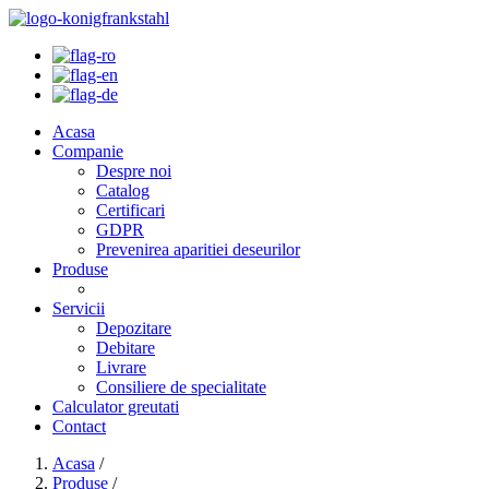
Acasa
Companie
Despre noi
Catalog
Certificari
GDPR
Prevenirea aparitiei deseurilor
Produse
Servicii
Depozitare
Debitare
Livrare
Consiliere de specialitate
Calculator greutati
Contact
Acasa
/
Produse
/