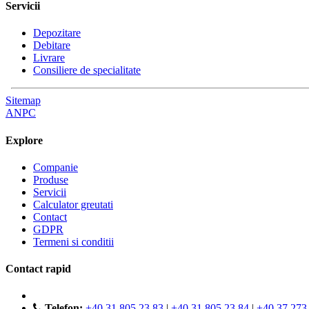
Servicii
Depozitare
Debitare
Livrare
Consiliere de specialitate
Sitemap
ANPC
Explore
Companie
Produse
Servicii
Calculator greutati
Contact
GDPR
Termeni si conditii
Contact rapid
Telefon:
+40 31 805 23 83
|
+40 31 805 23 84
|
+40 37 273