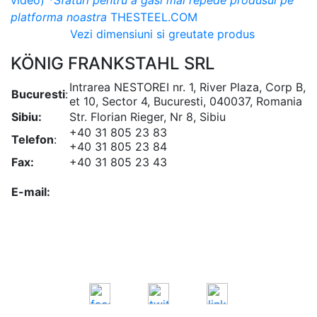
video)
*Sfaturi pentru a găsi mai repede produsul pe
platforma noastra
THESTEEL.COM
Vezi dimensiuni si greutate produs
KÖNIG FRANKSTAHL SRL
Intrarea NESTOREI nr. 1, River Plaza, Corp B,
Bucuresti
:
et 10, Sector 4, Bucuresti, 040037, Romania
Sibiu:
Str. Florian Rieger, Nr 8, Sibiu
+40 31 805 23 83
Telefon
:
+40 31 805 23 84
Fax:
+40 31 805 23 43
office@koenigfrankstahl.ro
E-mail:
office@kfs.ro
ofertare@koenigfrankstahl.ro