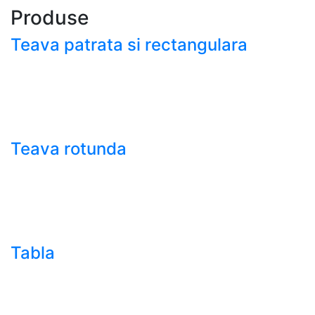
Produse
Teava patrata si rectangulara
- Teava patrata si rectangulara prelucrata la rece EN
10219
- Teava patrata si rectangulara finisata la cald EN
10210
Teava rotunda
- Teava rotunda fara sudura (trasa)
- Teava de presiune
- Teava hidraulica de precizie
- Teava rotunda cu sudura longitudinala
Tabla
- Tabla neagra subtire laminata la cald LBC (HRS /
HRC)
- Tabla groasa neagra laminata la cald LTG (HRP)