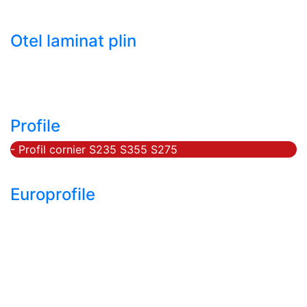
- Tabla decapata laminata la rece LBR (CRS / CRC)
Otel laminat plin
- Bara rotunda laminata din otel
- Bara patrata laminata din otel
- Otel Lat (Platbanda)
Profile
- Profil cornier S235 S355 S275
- Profil T S235 S275 S355
Europrofile
- Europrofile HEA S235, S275, S355
- Europrofile HEB S235, S275, S355
- Europrofile HEM S235, S275, S355
- Europrofile IPE S235, S275, S355
- Europrofile INP S235, S275, S355
- Europrofile UPE S235, S275, S355