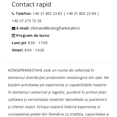
Contact rapid
Telefon:
+40 31 805 23 83
|
+40 31 805 23 84
|
+40 37 273 72 29
E-mail:
ofertare@koenigfrankstahl.ro
Program de lucru:
Luni-Joi:
8:00 - 17:00
Vineri:
8:00 - 14:30
KONIGFRANKSTAHL este un nume de referință în
domeniul distribuției produselor metalurgice din oțel. Ne
bazăm activitatea pe experiența și capabilitățile noastre
în domeniul comercial și logistic, punând în primul plan
calitatea și seriozitatea relațiilor dezvoltate cu partenerii
și clienții noștri. Echipa noastră îmbină experiența și
cunoașterea pieței din România cu tradiția, capacitatea și