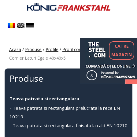
CATRE
Acasa
/
Produse
/
Profile
/
Profil cornier S235 S355 S275
/
MAGAZIN
Cornier Laturi Egale 40x40x5
Produse
Teava patrata si rectangulara
- Teava patrata si rectangulara prelucrata la rece EN
10219
- Teava patrata si rectangulara finisata la cald EN 10210