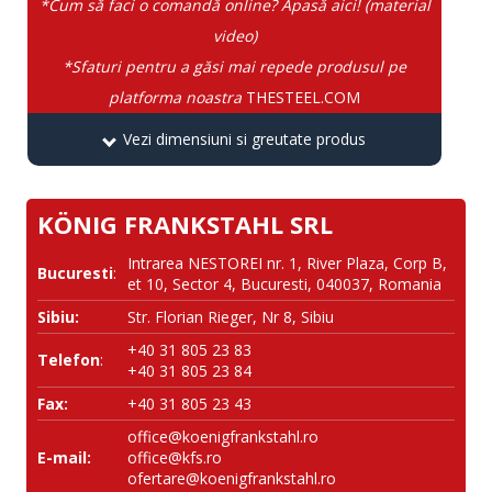
*Cum să faci o comandă online? Apasă aici! (material
video)
*Sfaturi pentru a găsi mai repede produsul pe
platforma noastra
THESTEEL.COM
Vezi dimensiuni si greutate produs
KÖNIG FRANKSTAHL SRL
Intrarea NESTOREI nr. 1, River Plaza, Corp B,
Bucuresti
:
et 10, Sector 4, Bucuresti, 040037, Romania
Sibiu:
Str. Florian Rieger, Nr 8, Sibiu
+40 31 805 23 83
Telefon
:
+40 31 805 23 84
Fax:
+40 31 805 23 43
office@koenigfrankstahl.ro
E-mail:
office@kfs.ro
ofertare@koenigfrankstahl.ro