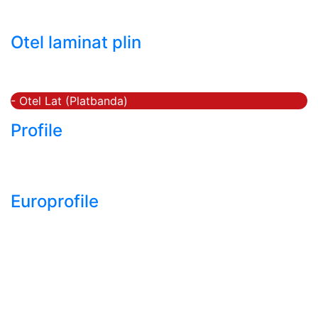
- Tabla decapata laminata la rece LBR (CRS / CRC)
Otel laminat plin
- Bara rotunda laminata din otel
- Bara patrata laminata din otel
- Otel Lat (Platbanda)
Profile
- Profil cornier S235 S355 S275
- Profil T S235 S275 S355
Europrofile
- Europrofile HEA S235, S275, S355
- Europrofile HEB S235, S275, S355
- Europrofile HEM S235, S275, S355
- Europrofile IPE S235, S275, S355
- Europrofile INP S235, S275, S355
- Europrofile UPE S235, S275, S355