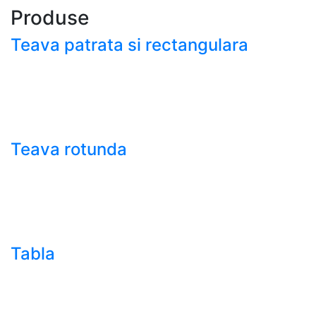
Produse
Teava patrata si rectangulara
- Teava patrata si rectangulara prelucrata la rece EN
10219
- Teava patrata si rectangulara finisata la cald EN
10210
Teava rotunda
- Teava rotunda fara sudura (trasa)
- Teava de presiune
- Teava hidraulica de precizie
- Teava rotunda cu sudura longitudinala
Tabla
- Tabla neagra subtire laminata la cald LBC (HRS /
HRC)
- Tabla groasa neagra laminata la cald LTG (HRP)