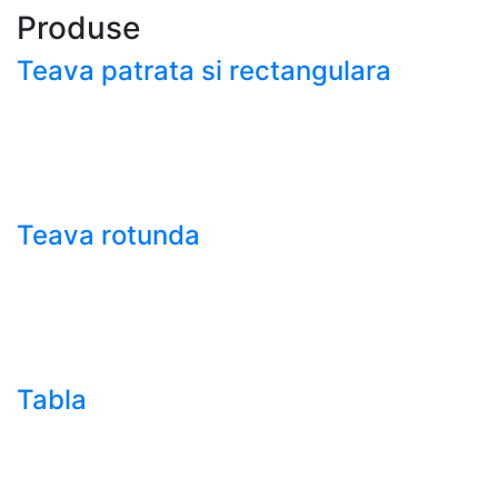
Produse
Teava patrata si rectangulara
- Teava patrata si rectangulara prelucrata la rece EN
10219
- Teava patrata si rectangulara finisata la cald EN
10210
Teava rotunda
- Teava rotunda fara sudura (trasa)
- Teava de presiune
- Teava hidraulica de precizie
- Teava rotunda cu sudura longitudinala
Tabla
- Tabla neagra subtire laminata la cald LBC (HRS /
HRC)
- Tabla groasa neagra laminata la cald LTG (HRP)