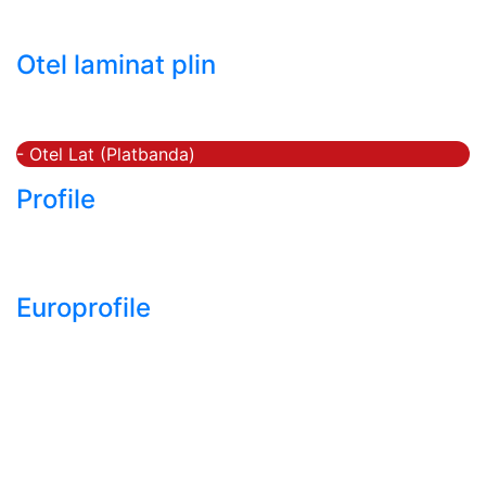
- Tabla decapata laminata la rece LBR (CRS / CRC)
Otel laminat plin
- Bara rotunda laminata din otel
- Bara patrata laminata din otel
- Otel Lat (Platbanda)
Profile
- Profil cornier S235 S355 S275
- Profil T S235 S275 S355
Europrofile
- Europrofile HEA S235, S275, S355
- Europrofile HEB S235, S275, S355
- Europrofile HEM S235, S275, S355
- Europrofile IPE S235, S275, S355
- Europrofile INP S235, S275, S355
- Europrofile UPE S235, S275, S355