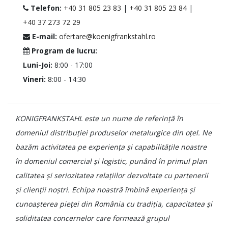
Telefon:
+40 31 805 23 83
|
+40 31 805 23 84
|
+40 37 273 72 29
E-mail:
ofertare@koenigfrankstahl.ro
Program de lucru:
Luni-Joi:
8:00 - 17:00
Vineri:
8:00 - 14:30
KONIGFRANKSTAHL este un nume de referință în
domeniul distribuției produselor metalurgice din oțel. Ne
bazăm activitatea pe experiența și capabilitățile noastre
în domeniul comercial și logistic, punând în primul plan
calitatea și seriozitatea relațiilor dezvoltate cu partenerii
și clienții noștri. Echipa noastră îmbină experiența și
cunoașterea pieței din România cu tradiția, capacitatea și
soliditatea concernelor care formează grupul