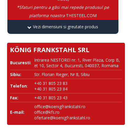
*Sfaturi pentru a găsi mai repede produsul pe
platforma noastra
THESTEEL.COM
Vezi dimensiuni si greutate produs
KÖNIG FRANKSTAHL SRL
Intrarea NESTOREI nr. 1, River Plaza, Corp B,
Bucuresti
:
et 10, Sector 4, Bucuresti, 040037, Romania
Sibiu:
Str. Florian Rieger, Nr 8, Sibiu
+40 31 805 23 83
Telefon
:
+40 31 805 23 84
Fax:
+40 31 805 23 43
office@koenigfrankstahl.ro
E-mail:
office@kfs.ro
ofertare@koenigfrankstahl.ro