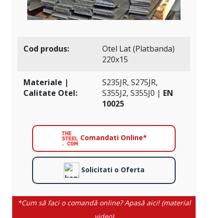
Cod produs:
Otel Lat (Platbanda)
220x15
Materiale |
S235JR, S275JR,
Calitate Otel:
S355J2, S355J0 |
EN
10025
Comandati Online*
Solicitati o Oferta
*Cum să faci o comandă online? Apasă aici! (material
video)