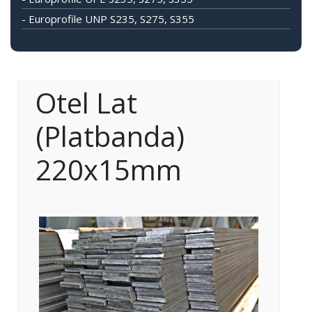
- Europrofile UNP S235, S275, S355
Otel Lat
(Platbanda)
220x15mm