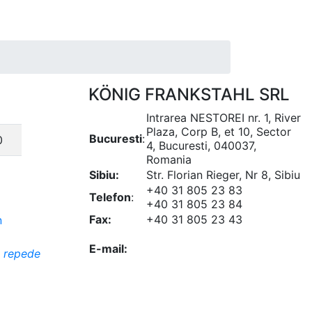
KÖNIG FRANKSTAHL SRL
Intrarea NESTOREI nr. 1, River
Plaza, Corp B, et 10, Sector
Bucuresti
:
0
4, Bucuresti, 040037,
Romania
Sibiu:
Str. Florian Rieger, Nr 8, Sibiu
+40 31 805 23 83
Telefon
:
+40 31 805 23 84
Fax:
+40 31 805 23 43
office@koenigfrankstahl.ro
E-mail:
office@kfs.ro
i repede
ofertare@koenigfrankstahl.ro