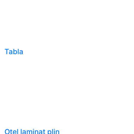
sudura (trasa)
- Teava de presiune
- Teava hidraulica de
precizie
- Teava rotunda cu
sudura longitudinala
Tabla
- Tabla neagra subtire
laminata la cald LBC
(HRS / HRC)
- Tabla groasa neagra
laminata la cald LTG
(HRP)
- Tabla decapata
laminata la rece LBR
(CRS / CRC)
Otel laminat plin