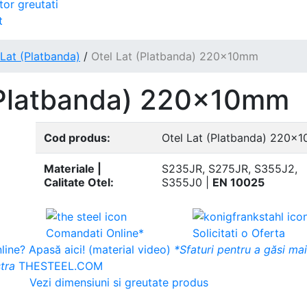
tor greutati
t
 Lat (Platbanda)
/
Otel Lat (Platbanda) 220x10mm
(Platbanda) 220x10mm
Cod produs:
Otel Lat (Platbanda) 220x1
Materiale |
S235JR, S275JR, S355J2,
Calitate Otel:
S355J0 |
EN 10025
Comandati Online*
Solicitati o Oferta
ine? Apasă aici! (material video)
*Sfaturi pentru a găsi ma
tra
THESTEEL.COM
Vezi dimensiuni si greutate produs