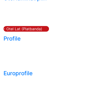
- Bara rotunda laminata
din otel
- Bara patrata laminata
din otel
- Otel Lat (Platbanda)
Profile
- Profil cornier S235
S355 S275
- Profil T S235 S275
S355
Europrofile
- Europrofile HEA S235,
S275, S355
- Europrofile HEB S235,
S275, S355
- Europrofile HEM S235,