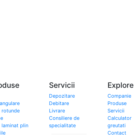
oduse
Servicii
Explore
Depozitare
Companie
tangulare
Debitare
Produse
i rotunde
Livrare
Servicii
le
Consiliere de
Calculator
 laminat plin
specialitate
greutati
ile
Contact