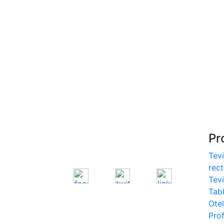
S275, S355
- Europrofile IPE S235,
S275, S355
- Europrofile INP S235,
S275, S355
- Europrofile UPE S235,
S275, S355
- Europrofile UNP S235,
S275, S355
Pr
Tevi
rec
Tev
Tab
Otel
Prof