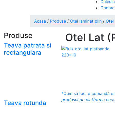
Calcula
Contac
Acasa
/
Produse
/
Otel laminat plin
/
Otel
Produse
Otel Lat 
Teava patrata si
rectangulara
- Teava patrata si
rectangulara prelucrata
la rece EN 10219
- Teava patrata si
rectangulara finisata la
cald EN 10210
*Cum să faci o comandă onl
produsul pe platforma noas
Teava rotunda
- Teava rotunda fara