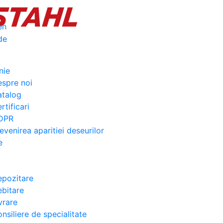
nie
spre noi
atalog
rtificari
DPR
evenirea aparitiei deseurilor
e
pozitare
bitare
vrare
nsiliere de specialitate