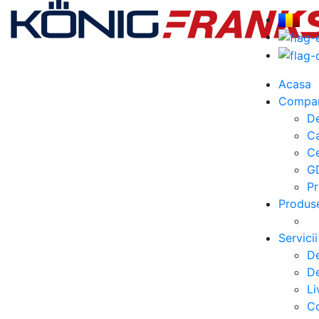
Acasa
Compa
De
C
Ce
G
Pr
Produs
Servicii
De
De
Li
Co