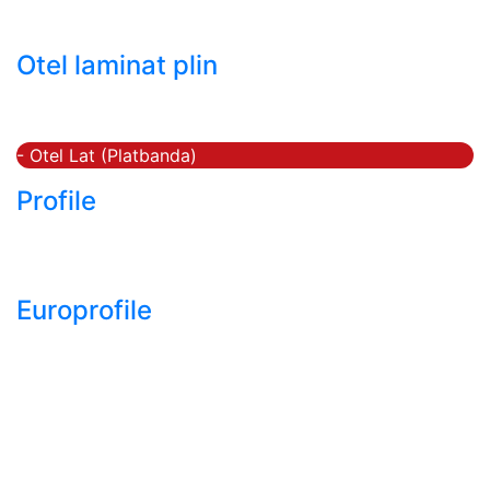
- Tabla decapata laminata la rece LBR (CRS / CRC)
Otel laminat plin
- Bara rotunda laminata din otel
- Bara patrata laminata din otel
- Otel Lat (Platbanda)
Profile
- Profil cornier S235 S355 S275
- Profil T S235 S275 S355
Europrofile
- Europrofile HEA S235, S275, S355
- Europrofile HEB S235, S275, S355
- Europrofile HEM S235, S275, S355
- Europrofile IPE S235, S275, S355
- Europrofile INP S235, S275, S355
- Europrofile UPE S235, S275, S355