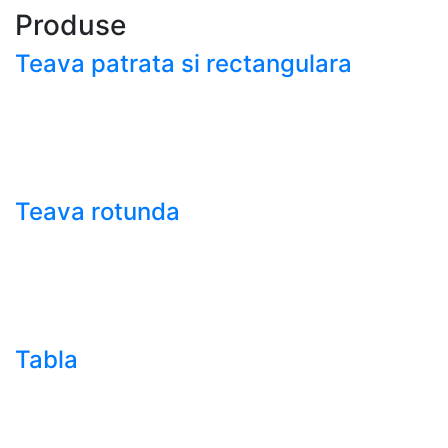
Produse
Teava patrata si rectangulara
- Teava patrata si rectangulara prelucrata la rece EN
10219
- Teava patrata si rectangulara finisata la cald EN
10210
Teava rotunda
- Teava rotunda fara sudura (trasa)
- Teava de presiune
- Teava hidraulica de precizie
- Teava rotunda cu sudura longitudinala
Tabla
- Tabla neagra subtire laminata la cald LBC (HRS /
HRC)
- Tabla groasa neagra laminata la cald LTG (HRP)