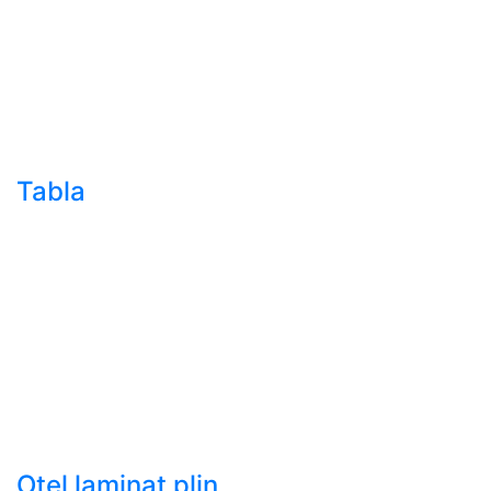
sudura (trasa)
- Teava de presiune
- Teava hidraulica de
precizie
- Teava rotunda cu
sudura longitudinala
Tabla
- Tabla neagra subtire
laminata la cald LBC
(HRS / HRC)
- Tabla groasa neagra
laminata la cald LTG
(HRP)
- Tabla decapata
laminata la rece LBR
(CRS / CRC)
Otel laminat plin