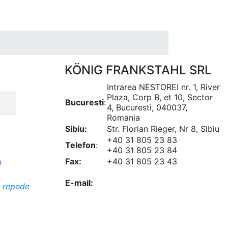
KÖNIG FRANKSTAHL SRL
Intrarea NESTOREI nr. 1, River
Plaza, Corp B, et 10, Sector
Bucuresti
:
4, Bucuresti, 040037,
Romania
Sibiu:
Str. Florian Rieger, Nr 8, Sibiu
+40 31 805 23 83
Telefon
:
+40 31 805 23 84
Fax:
+40 31 805 23 43
office@koenigfrankstahl.ro
E-mail:
office@kfs.ro
i repede
ofertare@koenigfrankstahl.ro