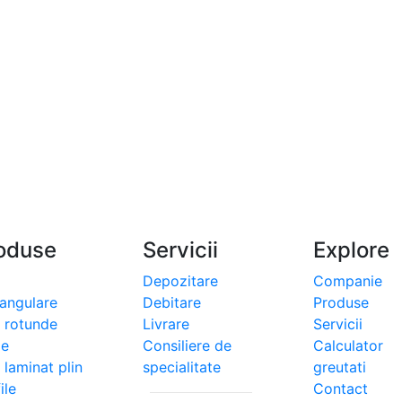
oduse
Servicii
Explore
Depozitare
Companie
tangulare
Debitare
Produse
i rotunde
Livrare
Servicii
le
Consiliere de
Calculator
 laminat plin
specialitate
greutati
ile
Contact