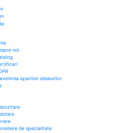
nie
spre noi
atalog
rtificari
DPR
evenirea aparitiei deseurilor
e
pozitare
bitare
vrare
nsiliere de specialitate