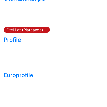
- Bara rotunda laminata
din otel
- Bara patrata laminata
din otel
- Otel Lat (Platbanda)
Profile
- Profil cornier S235
S355 S275
- Profil T S235 S275
S355
Europrofile
- Europrofile HEA S235,
S275, S355
- Europrofile HEB S235,
S275, S355
- Europrofile HEM S235,