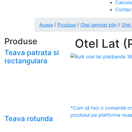
Calcula
Contac
Acasa
/
Produse
/
Otel laminat plin
/
Otel
Produse
Otel Lat 
Teava patrata si
rectangulara
- Teava patrata si
rectangulara prelucrata
la rece EN 10219
- Teava patrata si
rectangulara finisata la
cald EN 10210
*Cum să faci o comandă onl
produsul pe platforma noas
Teava rotunda
- Teava rotunda fara