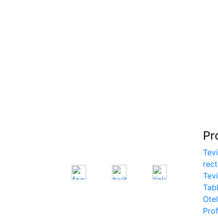
S275, S355
- Europrofile IPE S235,
S275, S355
- Europrofile INP S235,
S275, S355
- Europrofile UPE S235,
S275, S355
- Europrofile UNP S235,
S275, S355
Pr
Tevi
rec
Tev
Tab
Otel
Prof