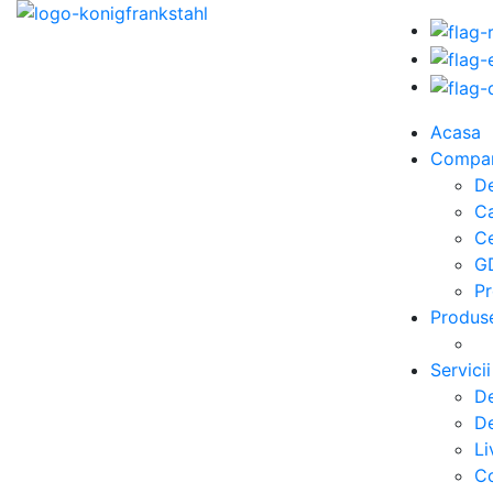
Acasa
Compa
De
C
Ce
G
Pr
Produs
Servicii
De
De
Li
Co