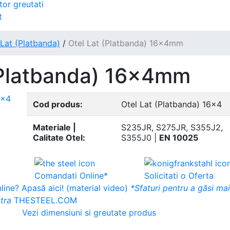
tor greutati
t
 Lat (Platbanda)
/
Otel Lat (Platbanda) 16x4mm
(Platbanda) 16x4mm
Cod produs:
Otel Lat (Platbanda) 16x4
Materiale |
S235JR, S275JR, S355J2,
Calitate Otel:
S355J0 |
EN 10025
Comandati Online*
Solicitati o Oferta
ine? Apasă aici! (material video)
*Sfaturi pentru a găsi ma
tra
THESTEEL.COM
Vezi dimensiuni si greutate produs