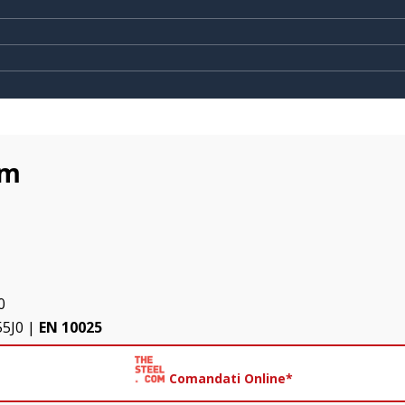
mm
0
55J0 |
EN 10025
Comandati Online*