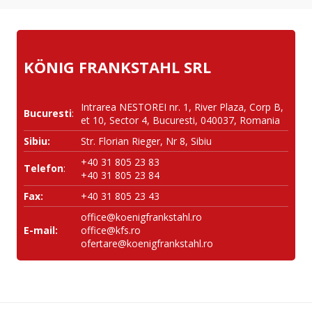
KÖNIG FRANKSTAHL SRL
Intrarea NESTOREI nr. 1, River Plaza, Corp B,
Bucuresti
:
et 10, Sector 4, Bucuresti, 040037, Romania
Sibiu:
Str. Florian Rieger, Nr 8, Sibiu
+40 31 805 23 83
Telefon
:
+40 31 805 23 84
Fax:
+40 31 805 23 43
office@koenigfrankstahl.ro
E-mail:
office@kfs.ro
ofertare@koenigfrankstahl.ro