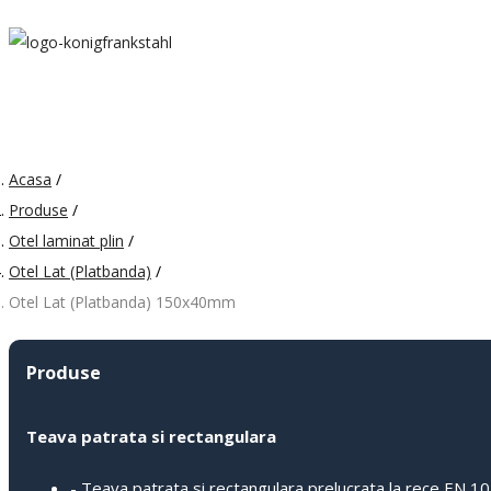
Acasa
/
Produse
/
Otel laminat plin
/
Otel Lat (Platbanda)
/
Otel Lat (Platbanda) 150x40mm
Produse
Teava patrata si rectangulara
- Teava patrata si rectangulara prelucrata la rece EN 1