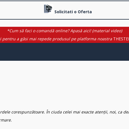
Solicitati o Oferta
*Cum să faci o comandă online? Apasă aici! (material video)
i pentru a găsi mai repede produsul pe platforma noastra
THESTE
rdele corespunzătoare. În ciuda celei mai exacte atenții, noi, ca de
rmare.