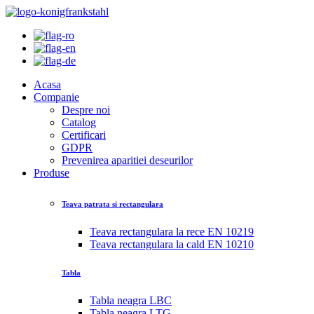
Acasa
Companie
Despre noi
Catalog
Certificari
GDPR
Prevenirea aparitiei deseurilor
Produse
Teava patrata si rectangulara
Teava rectangulara la rece EN 10219
Teava rectangulara la cald EN 10210
Tabla
Tabla neagra LBC
Tabla neagra LTG