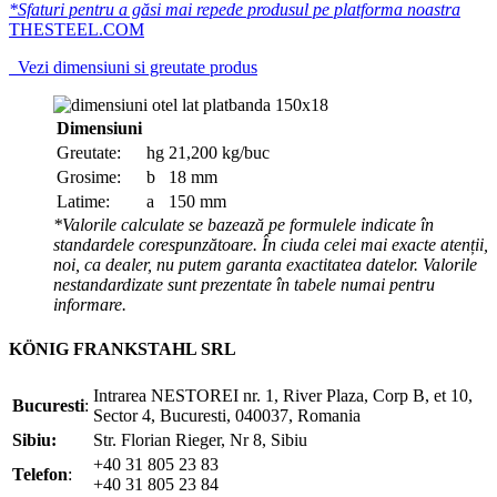
*Sfaturi pentru a găsi mai repede produsul pe platforma noastra
THESTEEL.COM
Vezi dimensiuni si greutate produs
Dimensiuni
Greutate:
hg
21,200 kg/buc
Grosime:
b
18 mm
Latime:
a
150 mm
*Valorile calculate se bazează pe formulele indicate în
standardele corespunzătoare. În ciuda celei mai exacte atenții,
noi, ca dealer, nu putem garanta exactitatea datelor. Valorile
nestandardizate sunt prezentate în tabele numai pentru
informare.
KÖNIG FRANKSTAHL SRL
Intrarea NESTOREI nr. 1, River Plaza, Corp B, et 10,
Bucuresti
:
Sector 4, Bucuresti, 040037, Romania
Sibiu:
Str. Florian Rieger, Nr 8, Sibiu
+40 31 805 23 83
Telefon
:
+40 31 805 23 84