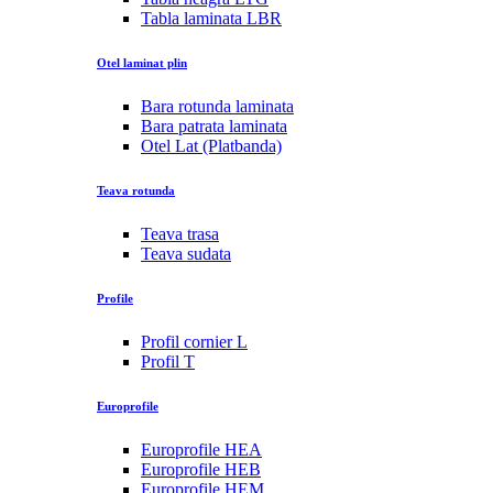
Tabla laminata LBR
Otel laminat plin
Bara rotunda laminata
Bara patrata laminata
Otel Lat (Platbanda)
Teava rotunda
Teava trasa
Teava sudata
Profile
Profil cornier L
Profil T
Europrofile
Europrofile HEA
Europrofile HEB
Europrofile HEM