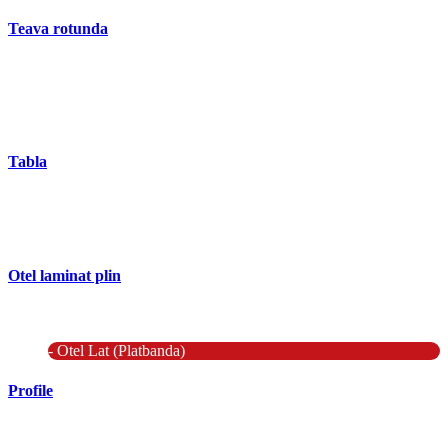
Teava rotunda
- Teava rotunda fara sudura (trasa)
- Teava de presiune
- Teava hidraulica de precizie
- Teava rotunda cu sudura longitudinala
Tabla
- Tabla neagra subtire laminata la cald LBC (HRS / HRC)
- Tabla groasa neagra laminata la cald LTG (HRP)
- Tabla decapata laminata la rece LBR (CRS / CRC)
Otel laminat plin
- Bara rotunda laminata din otel
- Bara patrata laminata din otel
- Otel Lat (Platbanda)
Profile
- Profil cornier S235 S355 S275
- Profil T S235 S275 S355