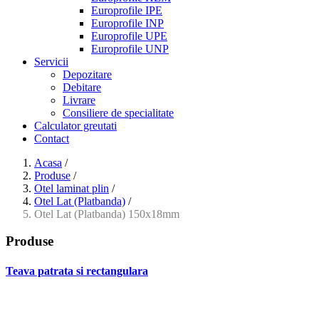
Europrofile IPE
Europrofile INP
Europrofile UPE
Europrofile UNP
Servicii
Depozitare
Debitare
Livrare
Consiliere de specialitate
Calculator greutati
Contact
Acasa
/
Produse
/
Otel laminat plin
/
Otel Lat (Platbanda)
/
Otel Lat (Platbanda) 150x18mm
Produse
Teava patrata si rectangulara
- Teava patrata si rectangulara prelucrata la rece EN 10219
- Teava patrata si rectangulara finisata la cald EN 10210