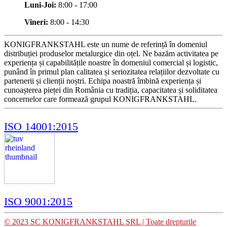
Luni-Joi:
8:00 - 17:00
Vineri:
8:00 - 14:30
KONIGFRANKSTAHL este un nume de referință în domeniul
distribuției produselor metalurgice din oțel. Ne bazăm activitatea pe
experiența și capabilitățile noastre în domeniul comercial și logistic,
punând în primul plan calitatea și seriozitatea relațiilor dezvoltate cu
partenerii și clienții noștri. Echipa noastră îmbină experiența și
cunoașterea pieței din România cu tradiția, capacitatea și soliditatea
concernelor care formează grupul KONIGFRANKSTAHL.
ISO 14001:2015
ISO 9001:2015
© 2023 SC KONIGFRANKSTAHL SRL | Toate drepturile