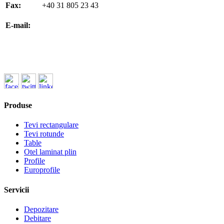
Fax:
+40 31 805 23 43
office@koenigfrankstahl.ro
E-mail:
office@kfs.ro
ofertare@koenigfrankstahl.ro
Produse
Tevi rectangulare
Tevi rotunde
Table
Otel laminat plin
Profile
Europrofile
Servicii
Depozitare
Debitare