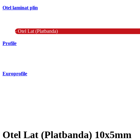
Otel laminat plin
- Bara rotunda laminata din otel
- Bara patrata laminata din otel
- Otel Lat (Platbanda)
Profile
- Profil cornier S235 S355 S275
- Profil T S235 S275 S355
Europrofile
- Europrofile HEA S235, S275, S355
- Europrofile HEB S235, S275, S355
- Europrofile HEM S235, S275, S355
- Europrofile IPE S235, S275, S355
- Europrofile INP S235, S275, S355
- Europrofile UPE S235, S275, S355
- Europrofile UNP S235, S275, S355
Otel Lat (Platbanda) 10x5mm