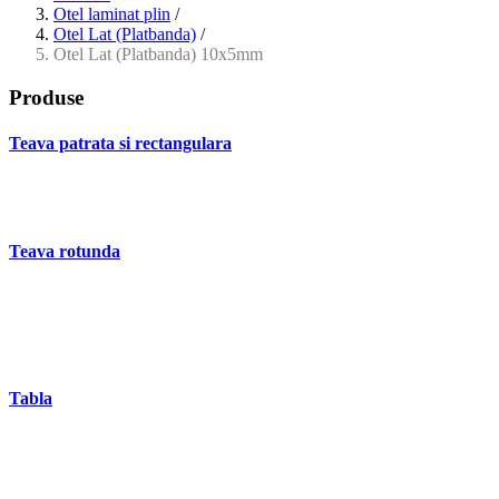
Otel laminat plin
/
Otel Lat (Platbanda)
/
Otel Lat (Platbanda) 10x5mm
Produse
Teava patrata si rectangulara
- Teava patrata si rectangulara prelucrata la rece EN 10219
- Teava patrata si rectangulara finisata la cald EN 10210
Teava rotunda
- Teava rotunda fara sudura (trasa)
- Teava de presiune
- Teava hidraulica de precizie
- Teava rotunda cu sudura longitudinala
Tabla
- Tabla neagra subtire laminata la cald LBC (HRS / HRC)
- Tabla groasa neagra laminata la cald LTG (HRP)
- Tabla decapata laminata la rece LBR (CRS / CRC)