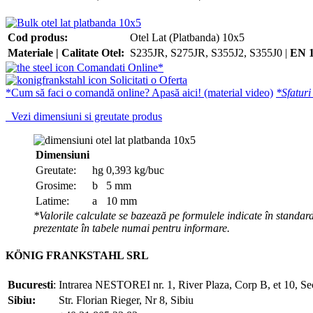
Cod produs:
Otel Lat (Platbanda) 10x5
Materiale | Calitate Otel:
S235JR, S275JR, S355J2, S355J0 |
EN 
Comandati Online*
Solicitati o Oferta
*Cum să faci o comandă online? Apasă aici! (material video)
*Sfaturi
Vezi dimensiuni si greutate produs
Dimensiuni
Greutate:
hg
0,393 kg/buc
Grosime:
b
5 mm
Latime:
a
10 mm
*Valorile calculate se bazează pe formulele indicate în standard
prezentate în tabele numai pentru informare.
KÖNIG FRANKSTAHL SRL
Bucuresti
:
Intrarea NESTOREI nr. 1, River Plaza, Corp B, et 10, Se
Sibiu:
Str. Florian Rieger, Nr 8, Sibiu