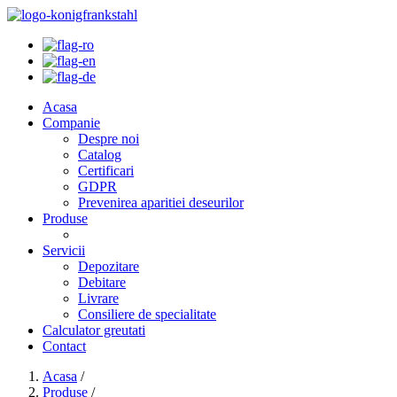
Acasa
Companie
Despre noi
Catalog
Certificari
GDPR
Prevenirea aparitiei deseurilor
Produse
Servicii
Depozitare
Debitare
Livrare
Consiliere de specialitate
Calculator greutati
Contact
Acasa
/
Produse
/