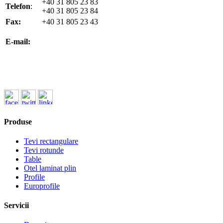
+40 31 805 23 83
Telefon
:
+40 31 805 23 84
Fax:
+40 31 805 23 43
office@koenigfrankstahl.ro
E-mail:
office@kfs.ro
ofertare@koenigfrankstahl.ro
Produse
Tevi rectangulare
Tevi rotunde
Table
Otel laminat plin
Profile
Europrofile
Servicii