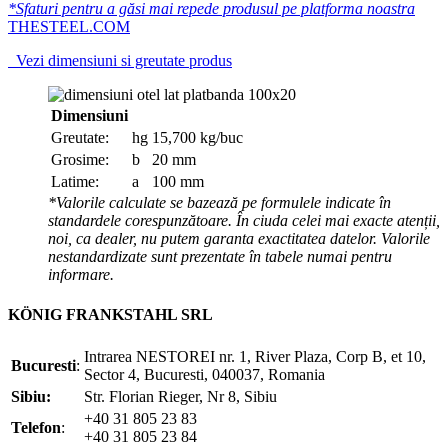
*Sfaturi pentru a găsi mai repede produsul pe platforma noastra
THESTEEL.COM
Vezi dimensiuni si greutate produs
Dimensiuni
Greutate:
hg
15,700 kg/buc
Grosime:
b
20 mm
Latime:
a
100 mm
*Valorile calculate se bazează pe formulele indicate în
standardele corespunzătoare. În ciuda celei mai exacte atenții,
noi, ca dealer, nu putem garanta exactitatea datelor. Valorile
nestandardizate sunt prezentate în tabele numai pentru
informare.
KÖNIG FRANKSTAHL SRL
Intrarea NESTOREI nr. 1, River Plaza, Corp B, et 10,
Bucuresti
:
Sector 4, Bucuresti, 040037, Romania
Sibiu:
Str. Florian Rieger, Nr 8, Sibiu
+40 31 805 23 83
Telefon
:
+40 31 805 23 84