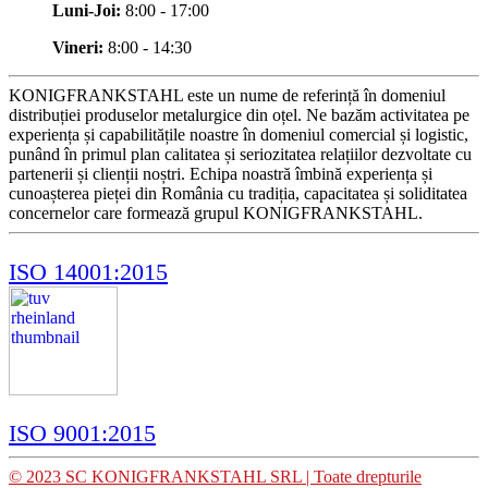
Luni-Joi:
8:00 - 17:00
Vineri:
8:00 - 14:30
KONIGFRANKSTAHL este un nume de referință în domeniul
distribuției produselor metalurgice din oțel. Ne bazăm activitatea pe
experiența și capabilitățile noastre în domeniul comercial și logistic,
punând în primul plan calitatea și seriozitatea relațiilor dezvoltate cu
partenerii și clienții noștri. Echipa noastră îmbină experiența și
cunoașterea pieței din România cu tradiția, capacitatea și soliditatea
concernelor care formează grupul KONIGFRANKSTAHL.
ISO 14001:2015
ISO 9001:2015
© 2023 SC KONIGFRANKSTAHL SRL | Toate drepturile