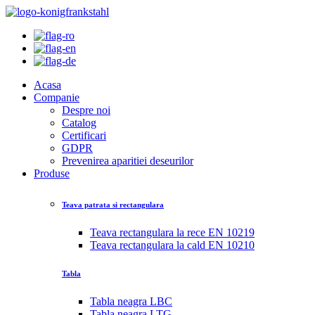
Acasa
Companie
Despre noi
Catalog
Certificari
GDPR
Prevenirea aparitiei deseurilor
Produse
Teava patrata si rectangulara
Teava rectangulara la rece EN 10219
Teava rectangulara la cald EN 10210
Tabla
Tabla neagra LBC
Tabla neagra LTG