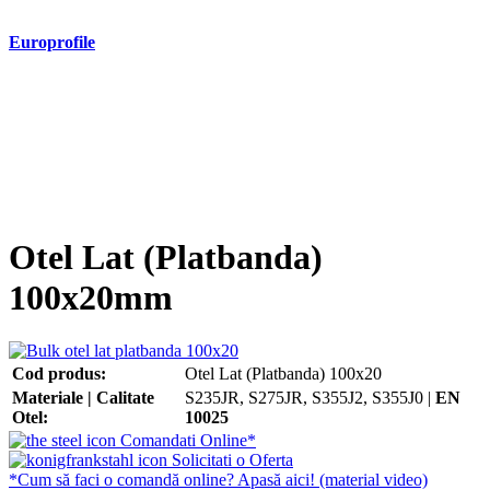
Europrofile
- Europrofile HEA S235, S275, S355
- Europrofile HEB S235, S275, S355
- Europrofile HEM S235, S275, S355
- Europrofile IPE S235, S275, S355
- Europrofile INP S235, S275, S355
- Europrofile UPE S235, S275, S355
- Europrofile UNP S235, S275, S355
Otel Lat (Platbanda)
100x20mm
Cod produs:
Otel Lat (Platbanda) 100x20
Materiale | Calitate
S235JR, S275JR, S355J2, S355J0 |
EN
Otel:
10025
Comandati Online*
Solicitati o Oferta
*Cum să faci o comandă online? Apasă aici! (material video)