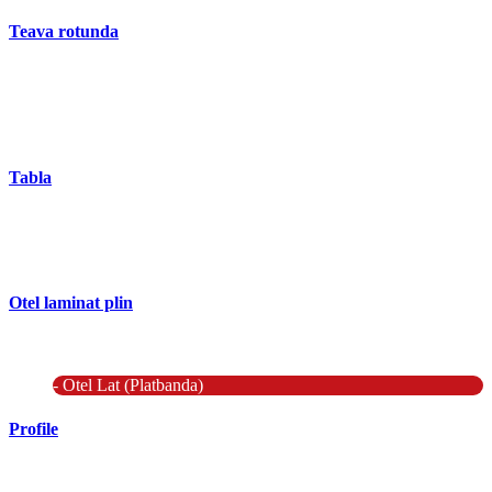
Teava rotunda
- Teava rotunda fara sudura (trasa)
- Teava de presiune
- Teava hidraulica de precizie
- Teava rotunda cu sudura longitudinala
Tabla
- Tabla neagra subtire laminata la cald LBC (HRS / HRC)
- Tabla groasa neagra laminata la cald LTG (HRP)
- Tabla decapata laminata la rece LBR (CRS / CRC)
Otel laminat plin
- Bara rotunda laminata din otel
- Bara patrata laminata din otel
- Otel Lat (Platbanda)
Profile
- Profil cornier S235 S355 S275
- Profil T S235 S275 S355