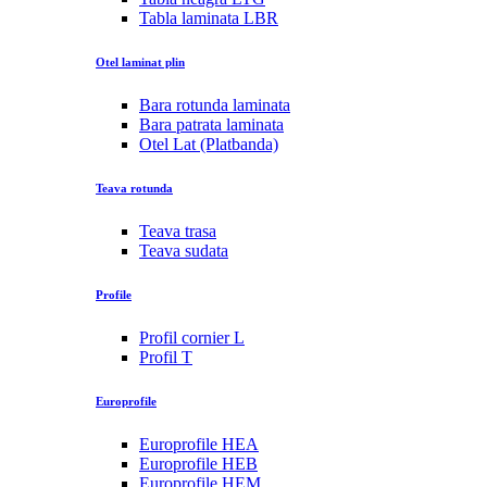
Tabla laminata LBR
Otel laminat plin
Bara rotunda laminata
Bara patrata laminata
Otel Lat (Platbanda)
Teava rotunda
Teava trasa
Teava sudata
Profile
Profil cornier L
Profil T
Europrofile
Europrofile HEA
Europrofile HEB
Europrofile HEM