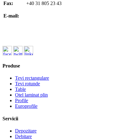
Fax:
+40 31 805 23 43
office@koenigfrankstahl.ro
E-mail:
office@kfs.ro
ofertare@koenigfrankstahl.ro
Produse
Tevi rectangulare
Tevi rotunde
Table
Otel laminat plin
Profile
Europrofile
Servicii
Depozitare
Debitare