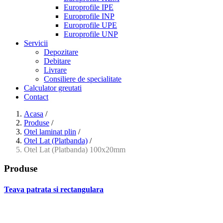
Europrofile IPE
Europrofile INP
Europrofile UPE
Europrofile UNP
Servicii
Depozitare
Debitare
Livrare
Consiliere de specialitate
Calculator greutati
Contact
Acasa
/
Produse
/
Otel laminat plin
/
Otel Lat (Platbanda)
/
Otel Lat (Platbanda) 100x20mm
Produse
Teava patrata si rectangulara
- Teava patrata si rectangulara prelucrata la rece EN 10219
- Teava patrata si rectangulara finisata la cald EN 10210