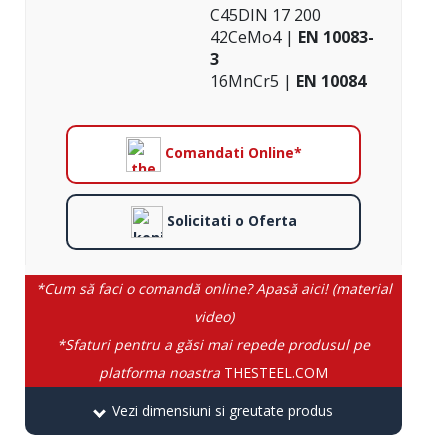
C45DIN 17 200
42CeMo4 |
EN 10083-
3
16MnCr5 |
EN 10084
Comandati Online*
Solicitati o Oferta
*Cum să faci o comandă online? Apasă aici! (material
video)
*Sfaturi pentru a găsi mai repede produsul pe
platforma noastra
THESTEEL.COM
Vezi dimensiuni si greutate produs