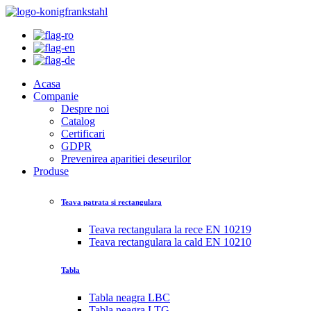
Acasa
Companie
Despre noi
Catalog
Certificari
GDPR
Prevenirea aparitiei deseurilor
Produse
Teava patrata si rectangulara
Teava rectangulara la rece EN 10219
Teava rectangulara la cald EN 10210
Tabla
Tabla neagra LBC
Tabla neagra LTG