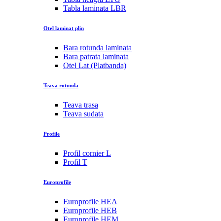
Tabla laminata LBR
Otel laminat plin
Bara rotunda laminata
Bara patrata laminata
Otel Lat (Platbanda)
Teava rotunda
Teava trasa
Teava sudata
Profile
Profil cornier L
Profil T
Europrofile
Europrofile HEA
Europrofile HEB
Europrofile HEM