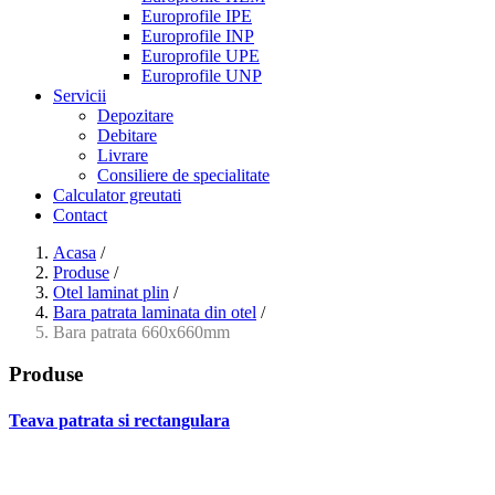
Europrofile IPE
Europrofile INP
Europrofile UPE
Europrofile UNP
Servicii
Depozitare
Debitare
Livrare
Consiliere de specialitate
Calculator greutati
Contact
Acasa
/
Produse
/
Otel laminat plin
/
Bara patrata laminata din otel
/
Bara patrata 660x660mm
Produse
Teava patrata si rectangulara
- Teava patrata si rectangulara prelucrata la rece EN 10219
- Teava patrata si rectangulara finisata la cald EN 10210