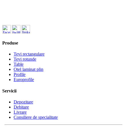
ofertare@koenigfrankstahl.ro
Produse
Tevi rectangulare
Tevi rotunde
Table
Otel laminat plin
Profile
Europrofile
Servicii
Depozitare
Debitare
Livrare
Consiliere de specialitate