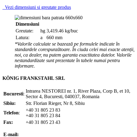
Vezi dimensiuni si greutate produs
Dimensiuni
Greutate:
hg
3,419.46 kg/buc
Latura:
a
660 mm
*Valorile calculate se bazează pe formulele indicate în
standardele corespunzătoare. În ciuda celei mai exacte atenții,
noi, ca dealer, nu putem garanta exactitatea datelor. Valorile
nestandardizate sunt prezentate în tabele numai pentru
informare.
KÖNIG FRANKSTAHL SRL
Intrarea NESTOREI nr. 1, River Plaza, Corp B, et 10,
Bucuresti
:
Sector 4, Bucuresti, 040037, Romania
Sibiu:
Str. Florian Rieger, Nr 8, Sibiu
+40 31 805 23 83
Telefon
:
+40 31 805 23 84
Fax:
+40 31 805 23 43
office@koenigfrankstahl.ro
E-mail:
office@kfs.ro