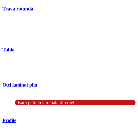
Teava rotunda
- Teava rotunda fara sudura (trasa)
- Teava de presiune
- Teava hidraulica de precizie
- Teava rotunda cu sudura longitudinala
Tabla
- Tabla neagra subtire laminata la cald LBC (HRS / HRC)
- Tabla groasa neagra laminata la cald LTG (HRP)
- Tabla decapata laminata la rece LBR (CRS / CRC)
Otel laminat plin
- Bara rotunda laminata din otel
- Bara patrata laminata din otel
- Otel Lat (Platbanda)
Profile
- Profil cornier S235 S355 S275
- Profil T S235 S275 S355