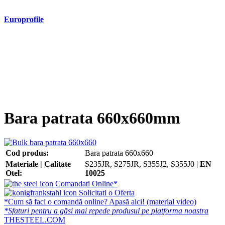
Europrofile
- Europrofile HEA S235, S275, S355
- Europrofile HEB S235, S275, S355
- Europrofile HEM S235, S275, S355
- Europrofile IPE S235, S275, S355
- Europrofile INP S235, S275, S355
- Europrofile UPE S235, S275, S355
- Europrofile UNP S235, S275, S355
Bara patrata 660x660mm
Cod produs:
Bara patrata 660x660
Materiale | Calitate
S235JR, S275JR, S355J2, S355J0 |
EN
Otel:
10025
Comandati Online*
Solicitati o Oferta
*Cum să faci o comandă online? Apasă aici! (material video)
*Sfaturi pentru a găsi mai repede produsul pe platforma noastra
THESTEEL.COM