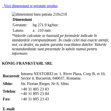
Vezi dimensiuni si greutate produs
Dimensiuni
Greutate:
hg
271.9 kg/buc
Latura:
a
210 mm
*Valorile calculate se bazează pe formulele indicate în
standardele corespunzătoare. În ciuda celei mai exacte atenții,
noi, ca dealer, nu putem garanta exactitatea datelor. Valorile
nestandardizate sunt prezentate în tabele numai pentru
informare.
KÖNIG FRANKSTAHL SRL
Intrarea NESTOREI nr. 1, River Plaza, Corp B, et 10,
Bucuresti
:
Sector 4, Bucuresti, 040037, Romania
Sibiu:
Str. Florian Rieger, Nr 8, Sibiu
+40 31 805 23 83
Telefon
:
+40 31 805 23 84
Fax:
+40 31 805 23 43
office@koenigfrankstahl.ro
E-mail:
office@kfs.ro