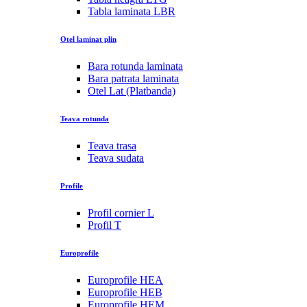
Tabla laminata LBR
Otel laminat plin
Bara rotunda laminata
Bara patrata laminata
Otel Lat (Platbanda)
Teava rotunda
Teava trasa
Teava sudata
Profile
Profil cornier L
Profil T
Europrofile
Europrofile HEA
Europrofile HEB
Europrofile HEM