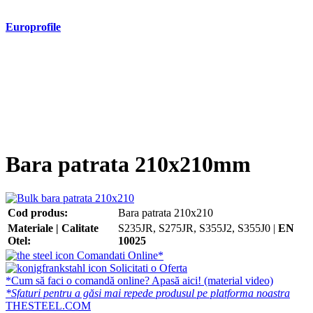
Europrofile
- Europrofile HEA S235, S275, S355
- Europrofile HEB S235, S275, S355
- Europrofile HEM S235, S275, S355
- Europrofile IPE S235, S275, S355
- Europrofile INP S235, S275, S355
- Europrofile UPE S235, S275, S355
- Europrofile UNP S235, S275, S355
Bara patrata 210x210mm
Cod produs:
Bara patrata 210x210
Materiale | Calitate
S235JR, S275JR, S355J2, S355J0 |
EN
Otel:
10025
Comandati Online*
Solicitati o Oferta
*Cum să faci o comandă online? Apasă aici! (material video)
*Sfaturi pentru a găsi mai repede produsul pe platforma noastra
THESTEEL.COM