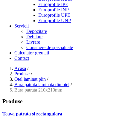
Europrofile IPE
Europrofile INP
Europrofile UPE
Europrofile UNP
Servicii
Depozitare
Debitare
Livrare
Consiliere de specialitate
Calculator greutati
Contact
Acasa
/
Produse
/
Otel laminat plin
/
Bara patrata laminata din otel
/
Bara patrata 210x210mm
Produse
Teava patrata si rectangulara
- Teava patrata si rectangulara prelucrata la rece EN 10219
- Teava patrata si rectangulara finisata la cald EN 10210