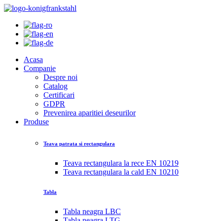
Acasa
Companie
Despre noi
Catalog
Certificari
GDPR
Prevenirea aparitiei deseurilor
Produse
Teava patrata si rectangulara
Teava rectangulara la rece EN 10219
Teava rectangulara la cald EN 10210
Tabla
Tabla neagra LBC
Tabla neagra LTG