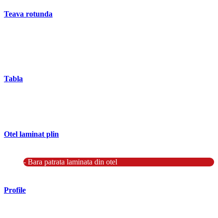
Teava rotunda
- Teava rotunda fara sudura (trasa)
- Teava de presiune
- Teava hidraulica de precizie
- Teava rotunda cu sudura longitudinala
Tabla
- Tabla neagra subtire laminata la cald LBC (HRS / HRC)
- Tabla groasa neagra laminata la cald LTG (HRP)
- Tabla decapata laminata la rece LBR (CRS / CRC)
Otel laminat plin
- Bara rotunda laminata din otel
- Bara patrata laminata din otel
- Otel Lat (Platbanda)
Profile
- Profil cornier S235 S355 S275
- Profil T S235 S275 S355