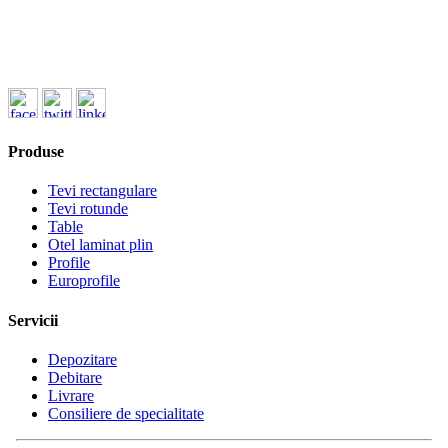
ofertare@koenigfrankstahl.ro
Produse
Tevi rectangulare
Tevi rotunde
Table
Otel laminat plin
Profile
Europrofile
Servicii
Depozitare
Debitare
Livrare
Consiliere de specialitate