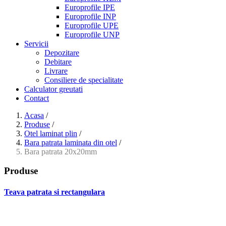
Europrofile IPE
Europrofile INP
Europrofile UPE
Europrofile UNP
Servicii
Depozitare
Debitare
Livrare
Consiliere de specialitate
Calculator greutati
Contact
Acasa
/
Produse
/
Otel laminat plin
/
Bara patrata laminata din otel
/
Bara patrata 20x20mm
Produse
Teava patrata si rectangulara
- Teava patrata si rectangulara prelucrata la rece EN 10219
- Teava patrata si rectangulara finisata la cald EN 10210