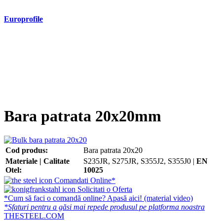
Europrofile
- Europrofile HEA S235, S275, S355
- Europrofile HEB S235, S275, S355
- Europrofile HEM S235, S275, S355
- Europrofile IPE S235, S275, S355
- Europrofile INP S235, S275, S355
- Europrofile UPE S235, S275, S355
- Europrofile UNP S235, S275, S355
Bara patrata 20x20mm
Cod produs:
Bara patrata 20x20
Materiale | Calitate
S235JR, S275JR, S355J2, S355J0 |
EN
Otel:
10025
Comandati Online*
Solicitati o Oferta
*Cum să faci o comandă online? Apasă aici! (material video)
*Sfaturi pentru a găsi mai repede produsul pe platforma noastra
THESTEEL.COM