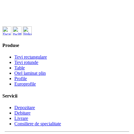
ofertare@koenigfrankstahl.ro
Produse
Tevi rectangulare
Tevi rotunde
Table
Otel laminat plin
Profile
Europrofile
Servicii
Depozitare
Debitare
Livrare
Consiliere de specialitate