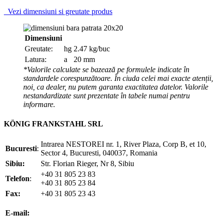
Vezi dimensiuni si greutate produs
Dimensiuni
Greutate:
hg
2.47 kg/buc
Latura:
a
20 mm
*Valorile calculate se bazează pe formulele indicate în
standardele corespunzătoare. În ciuda celei mai exacte atenții,
noi, ca dealer, nu putem garanta exactitatea datelor. Valorile
nestandardizate sunt prezentate în tabele numai pentru
informare.
KÖNIG FRANKSTAHL SRL
Intrarea NESTOREI nr. 1, River Plaza, Corp B, et 10,
Bucuresti
:
Sector 4, Bucuresti, 040037, Romania
Sibiu:
Str. Florian Rieger, Nr 8, Sibiu
+40 31 805 23 83
Telefon
:
+40 31 805 23 84
Fax:
+40 31 805 23 43
office@koenigfrankstahl.ro
E-mail:
office@kfs.ro