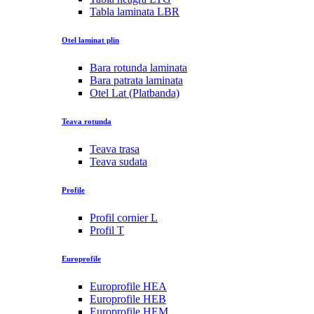
Tabla laminata LBR
Otel laminat plin
Bara rotunda laminata
Bara patrata laminata
Otel Lat (Platbanda)
Teava rotunda
Teava trasa
Teava sudata
Profile
Profil cornier L
Profil T
Europrofile
Europrofile HEA
Europrofile HEB
Europrofile HEM