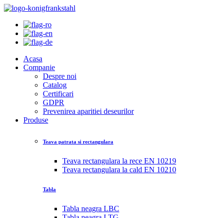
Acasa
Companie
Despre noi
Catalog
Certificari
GDPR
Prevenirea aparitiei deseurilor
Produse
Teava patrata si rectangulara
Teava rectangulara la rece EN 10219
Teava rectangulara la cald EN 10210
Tabla
Tabla neagra LBC
Tabla neagra LTG