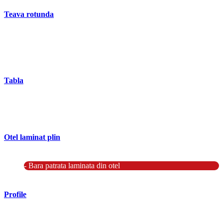
Teava rotunda
- Teava rotunda fara sudura (trasa)
- Teava de presiune
- Teava hidraulica de precizie
- Teava rotunda cu sudura longitudinala
Tabla
- Tabla neagra subtire laminata la cald LBC (HRS / HRC)
- Tabla groasa neagra laminata la cald LTG (HRP)
- Tabla decapata laminata la rece LBR (CRS / CRC)
Otel laminat plin
- Bara rotunda laminata din otel
- Bara patrata laminata din otel
- Otel Lat (Platbanda)
Profile
- Profil cornier S235 S355 S275
- Profil T S235 S275 S355