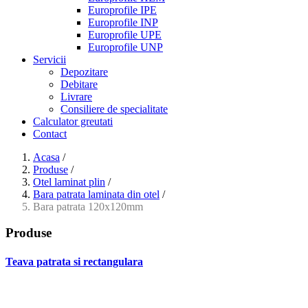
Europrofile IPE
Europrofile INP
Europrofile UPE
Europrofile UNP
Servicii
Depozitare
Debitare
Livrare
Consiliere de specialitate
Calculator greutati
Contact
Acasa
/
Produse
/
Otel laminat plin
/
Bara patrata laminata din otel
/
Bara patrata 120x120mm
Produse
Teava patrata si rectangulara
- Teava patrata si rectangulara prelucrata la rece EN 10219
- Teava patrata si rectangulara finisata la cald EN 10210