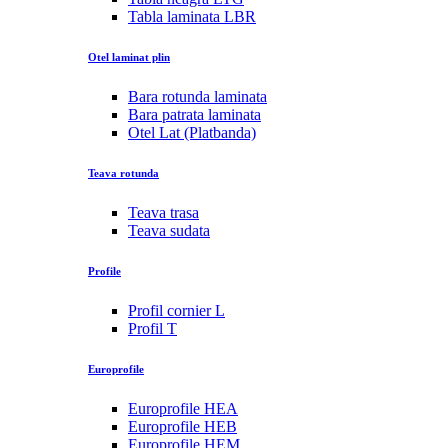
Tabla laminata LBR
Otel laminat plin
Bara rotunda laminata
Bara patrata laminata
Otel Lat (Platbanda)
Teava rotunda
Teava trasa
Teava sudata
Profile
Profil cornier L
Profil T
Europrofile
Europrofile HEA
Europrofile HEB
Europrofile HEM