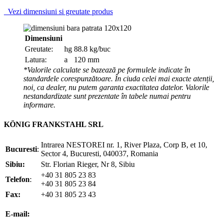
Vezi dimensiuni si greutate produs
Dimensiuni
Greutate:
hg
88.8 kg/buc
Latura:
a
120 mm
*Valorile calculate se bazează pe formulele indicate în
standardele corespunzătoare. În ciuda celei mai exacte atenții,
noi, ca dealer, nu putem garanta exactitatea datelor. Valorile
nestandardizate sunt prezentate în tabele numai pentru
informare.
KÖNIG FRANKSTAHL SRL
Intrarea NESTOREI nr. 1, River Plaza, Corp B, et 10,
Bucuresti
:
Sector 4, Bucuresti, 040037, Romania
Sibiu:
Str. Florian Rieger, Nr 8, Sibiu
+40 31 805 23 83
Telefon
:
+40 31 805 23 84
Fax:
+40 31 805 23 43
office@koenigfrankstahl.ro
E-mail:
office@kfs.ro