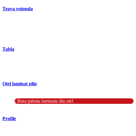
Teava rotunda
- Teava rotunda fara sudura (trasa)
- Teava de presiune
- Teava hidraulica de precizie
- Teava rotunda cu sudura longitudinala
Tabla
- Tabla neagra subtire laminata la cald LBC (HRS / HRC)
- Tabla groasa neagra laminata la cald LTG (HRP)
- Tabla decapata laminata la rece LBR (CRS / CRC)
Otel laminat plin
- Bara rotunda laminata din otel
- Bara patrata laminata din otel
- Otel Lat (Platbanda)
Profile
- Profil cornier S235 S355 S275
- Profil T S235 S275 S355