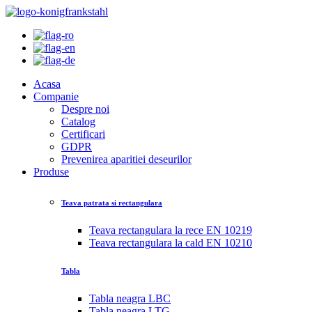
Acasa
Companie
Despre noi
Catalog
Certificari
GDPR
Prevenirea aparitiei deseurilor
Produse
Teava patrata si rectangulara
Teava rectangulara la rece EN 10219
Teava rectangulara la cald EN 10210
Tabla
Tabla neagra LBC
Tabla neagra LTG