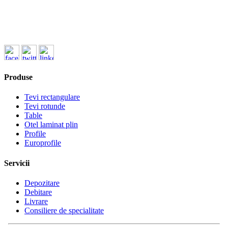
ofertare@koenigfrankstahl.ro
Produse
Tevi rectangulare
Tevi rotunde
Table
Otel laminat plin
Profile
Europrofile
Servicii
Depozitare
Debitare
Livrare
Consiliere de specialitate