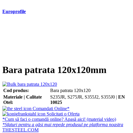
Europrofile
- Europrofile HEA S235, S275, S355
- Europrofile HEB S235, S275, S355
- Europrofile HEM S235, S275, S355
- Europrofile IPE S235, S275, S355
- Europrofile INP S235, S275, S355
- Europrofile UPE S235, S275, S355
- Europrofile UNP S235, S275, S355
Bara patrata 120x120mm
Cod produs:
Bara patrata 120x120
Materiale | Calitate
S235JR, S275JR, S355J2, S355J0 |
EN
Otel:
10025
Comandati Online*
Solicitati o Oferta
*Cum să faci o comandă online? Apasă aici! (material video)
*Sfaturi pentru a găsi mai repede produsul pe platforma noastra
THESTEEL.COM