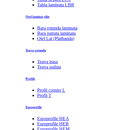
Tabla laminata LBR
Otel laminat plin
Bara rotunda laminata
Bara patrata laminata
Otel Lat (Platbanda)
Teava rotunda
Teava trasa
Teava sudata
Profile
Profil cornier L
Profil T
Europrofile
Europrofile HEA
Europrofile HEB
Europrofile HEM