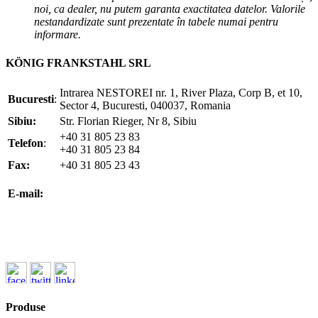
noi, ca dealer, nu putem garanta exactitatea datelor. Valorile
nestandardizate sunt prezentate în tabele numai pentru
informare.
KÖNIG FRANKSTAHL SRL
Intrarea NESTOREI nr. 1, River Plaza, Corp B, et 10,
Bucuresti
:
Sector 4, Bucuresti, 040037, Romania
Sibiu:
Str. Florian Rieger, Nr 8, Sibiu
+40 31 805 23 83
Telefon
:
+40 31 805 23 84
Fax:
+40 31 805 23 43
office@koenigfrankstahl.ro
E-mail:
office@kfs.ro
ofertare@koenigfrankstahl.ro
Produse