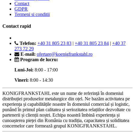
Contact
GDPR
Termeni si conditii
Contact rapid
Telefon:
+40 31 805 23 83
|
+40 31 805 23 84
|
+40 37
273 72 29
E-mail:
ofertare@koenigfrankstahl.ro
Program de lucru:
Luni-Joi:
8:00 - 17:00
Vineri:
8:00 - 14:30
KONIGFRANKSTAHL este un nume de referință în domeniul
distribuției produselor metalurgice din oțel. Ne bazăm activitatea pe
experiența și capabilitățile noastre în domeniul comercial și logistic,
punând în primul plan calitatea și seriozitatea relațiilor dezvoltate cu
partenerii și clienții noștri. Echipa noastră îmbină experiența și
cunoașterea pieței din România cu tradiția, capacitatea și soliditatea
concernelor care formează grupul KONIGFRANKSTAHL.