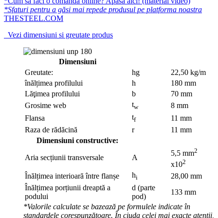
*Cum să faci o comandă online? Apasă aici! (material video)
*Sfaturi pentru a găsi mai repede produsul pe platforma noastra
THESTEEL.COM
Vezi dimensiuni si greutate produs
Dimensiuni
Greutate:
hg
22,50 kg/m
înălțimea profilului
h
180 mm
Lăţimea profilului
b
70 mm
t
Grosime web
8 mm
w
t
Flansa
11 mm
f
Raza de rădăcină
r
11 mm
Dimensiuni constructive:
2
5,5 mm
Aria secțiunii transversale
A
2
x10
h
Înălțimea interioară între flanșe
28,00 mm
i
Înălțimea porțiunii dreaptă a
d (parte
133 mm
podului
pod)
*Valorile calculate se bazează pe formulele indicate în
standardele corespunzătoare. În ciuda celei mai exacte atenții,