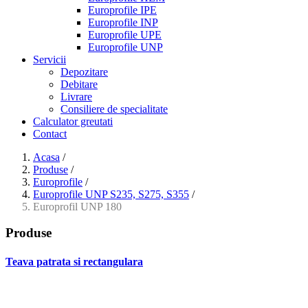
Europrofile IPE
Europrofile INP
Europrofile UPE
Europrofile UNP
Servicii
Depozitare
Debitare
Livrare
Consiliere de specialitate
Calculator greutati
Contact
Acasa
/
Produse
/
Europrofile
/
Europrofile UNP S235, S275, S355
/
Europrofil UNP 180
Produse
Teava patrata si rectangulara
- Teava patrata si rectangulara prelucrata la rece EN 10219
- Teava patrata si rectangulara finisata la cald EN 10210