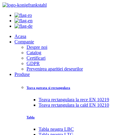
Acasa
Companie
Despre noi
Catalog
Certificari
GDPR
Prevenirea aparitiei deseurilor
Produse
Teava patrata si rectangulara
Teava rectangulara la rece EN 10219
Teava rectangulara la cald EN 10210
Tabla
Tabla neagra LBC
Tabla neagra LTG