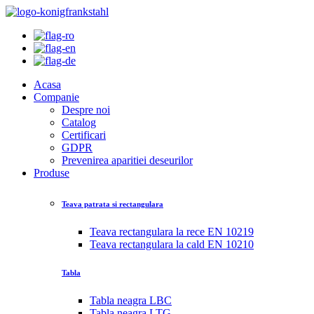
Acasa
Companie
Despre noi
Catalog
Certificari
GDPR
Prevenirea aparitiei deseurilor
Produse
Teava patrata si rectangulara
Teava rectangulara la rece EN 10219
Teava rectangulara la cald EN 10210
Tabla
Tabla neagra LBC
Tabla neagra LTG