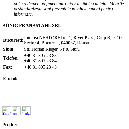
noi, ca dealer, nu putem garanta exactitatea datelor. Valorile
nestandardizate sunt prezentate în tabele numai pentru
informare.
KÖNIG FRANKSTAHL SRL
Intrarea NESTOREI nr. 1, River Plaza, Corp B, et 10,
Bucuresti
:
Sector 4, Bucuresti, 040037, Romania
Sibiu:
Str. Florian Rieger, Nr 8, Sibiu
+40 31 805 23 83
Telefon
:
+40 31 805 23 84
Fax:
+40 31 805 23 43
office@koenigfrankstahl.ro
E-mail:
office@kfs.ro
ofertare@koenigfrankstahl.ro
Produse