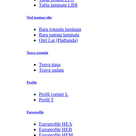
Tabla laminata LBR
Otel laminat plin
Bara rotunda laminata
Bara patrata laminata
Otel Lat (Platbanda)
Teava rotunda
Teava trasa
Teava sudata
Profile
Profil cornier L
Profil T
Europrofile
Europrofile HEA
Europrofile HEB
Europrofile HEM