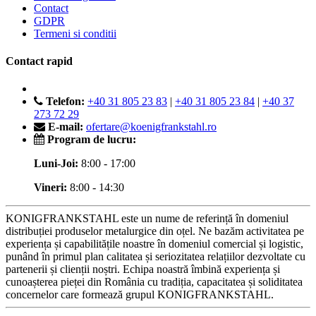
Contact
GDPR
Termeni si conditii
Contact rapid
Telefon:
+40 31 805 23 83
|
+40 31 805 23 84
|
+40 37
273 72 29
E-mail:
ofertare@koenigfrankstahl.ro
Program de lucru:
Luni-Joi:
8:00 - 17:00
Vineri:
8:00 - 14:30
KONIGFRANKSTAHL este un nume de referință în domeniul
distribuției produselor metalurgice din oțel. Ne bazăm activitatea pe
experiența și capabilitățile noastre în domeniul comercial și logistic,
punând în primul plan calitatea și seriozitatea relațiilor dezvoltate cu
partenerii și clienții noștri. Echipa noastră îmbină experiența și
cunoașterea pieței din România cu tradiția, capacitatea și soliditatea
concernelor care formează grupul KONIGFRANKSTAHL.