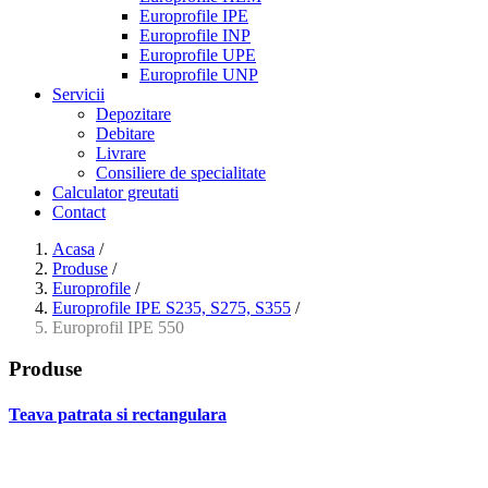
Europrofile IPE
Europrofile INP
Europrofile UPE
Europrofile UNP
Servicii
Depozitare
Debitare
Livrare
Consiliere de specialitate
Calculator greutati
Contact
Acasa
/
Produse
/
Europrofile
/
Europrofile IPE S235, S275, S355
/
Europrofil IPE 550
Produse
Teava patrata si rectangulara
- Teava patrata si rectangulara prelucrata la rece EN 10219
- Teava patrata si rectangulara finisata la cald EN 10210