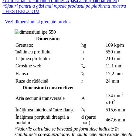
*Cum să faci o comandă online? Apasă aici! (material video)
*Sfaturi pentru a găsi mai repede produsul pe platforma noastra
THESTEEL.COM
Vezi dimensiuni si greutate produs
Dimensiuni
Greutate:
hg
109 kg/m
înălțimea profilului
h
550 mm
Lăţimea profilului
b
210 mm
t
Grosime web
11,1 mm
w
t
Flansa
17,2 mm
f
Raza de rădăcină
r
24 mm
Dimensiuni constructive:
2
134 mm
Aria secțiunii transversale
A
2
x10
h
Înălțimea interioară între flanșe
515,6 mm
i
Înălțimea porțiunii dreaptă a
d (parte
467,6 mm
podului
pod)
*Valorile calculate se bazează pe formulele indicate în
standardele corespunzătoare. În ciuda celei mai exacte atenții,